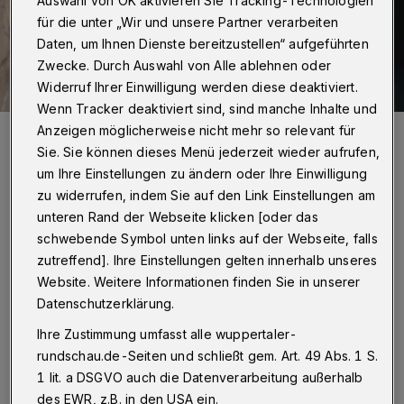
Auswahl von OK aktivieren Sie Tracking-Technologien
für die unter „Wir und unsere Partner verarbeiten
Daten, um Ihnen Dienste bereitzustellen“ aufgeführten
Zwecke. Durch Auswahl von Alle ablehnen oder
Widerruf Ihrer Einwilligung werden diese deaktiviert.
Wenn Tracker deaktiviert sind, sind manche Inhalte und
Anzeigen möglicherweise nicht mehr so relevant für
Ralph Engel.
Foto: Max Höllwarth
Sie. Sie können dieses Menü jederzeit wieder aufrufen,
um Ihre Einstellungen zu ändern oder Ihre Einwilligung
zu widerrufen, indem Sie auf den Link Einstellungen am
unteren Rand der Webseite klicken [oder das
schwebende Symbol unten links auf der Webseite, falls
zutreffend]. Ihre Einstellungen gelten innerhalb unseres
Von Roderich Trapp
Website. Weitere Informationen finden Sie in unserer
S
Datenschutzerklärung.
eptember 2017).
Ihre Zustimmung umfasst alle wuppertaler-
rundschau.de-Seiten und schließt gem. Art. 49 Abs. 1 S.
1 lit. a DSGVO auch die Datenverarbeitung außerhalb
des EWR, z.B. in den USA ein.