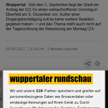
Wuppertal
·
Seit dem 1. September liegt der Stadt ein
Antrag der IG1 für einen verkaufsoffenen Sonntag in
Elberfeld am 3. Dezember vor. Außer einer
Eingangsbestätigung soll es keine weitere Reaktion
gegeben haben — und das Thema steht auch nicht auf
der Tagesordnung der Ratssitzung am Montag (25.
20.09.2017 , 12:24 Uhr
2 Minuten Lesezeit
Wir und unsere
218
-Partner speichern und greifen auf
personenbezogene Daten wie Browserdaten oder
eindeutige Kennungen auf Ihrem Gerät zu. Durch