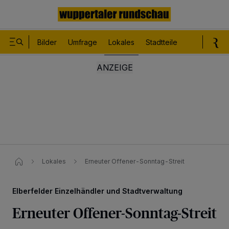
Bilder
Umfrage
Lokales
Stadtteile
Sport
Le
Lokales
Erneuter Offener-Sonntag-Streit
Elberfelder Einzelhändler und Stadtverwaltung
Erneuter Offener-Sonntag-Streit