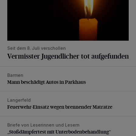
Seit dem 8. Juli verschollen
Vermisster Jugendlicher tot aufgefunden
Barmen
Mann beschädigt Autos in Parkhaus
Mann beschädigt Autos in Parkhaus
Langerfeld
Feuerwehr-Einsatz wegen brennender Matratze
Feuerwehr-Einsatz wegen brennender Matratze
Briefe von Leserinnen und Lesern
„Stoßdämpfertest mit Unterbodenbehandlung“
„Stoßdämpfertest mit Unterbodenbehandlung“