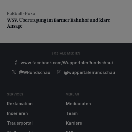
Fußball-Pokal
WSV: Übertragung im Barmer Bahnhof und klare Ansage
WSV: Übertragung im Barmer Bahnhof und klare
Ansage
SOZIALE MEDIEN
www.facebook.com/WuppertalerRundschau/
@WRundschau
@wuppertalerrundschau
SERVICES
VERLAG
Reklamation
Mediadaten
Inserieren
Team
Trauerportal
Karriere