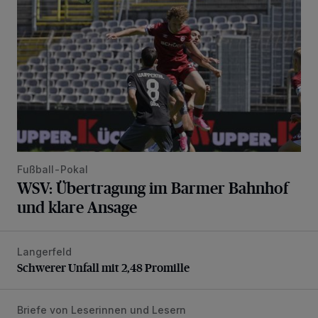
Fußball-Pokal
WSV: Übertragung im Barmer Bahnhof
und klare Ansage
Langerfeld
Schwerer Unfall mit 2,48 Promille
Schwerer Unfall mit 2,48 Promille
Briefe von Leserinnen und Lesern
„Stoßdämpfertest mit Unterbodenbehandlung“