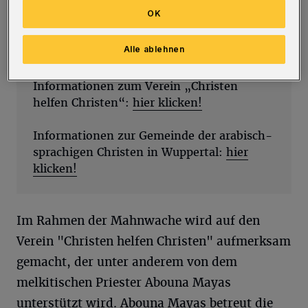
OK
Info
Alle ablehnen
Informationen zum Verein „Christen
helfen Christen“:
hier klicken!
Informationen zur Gemeinde der arabisch-
sprachigen Christen in Wuppertal:
hier
klicken!
Im Rahmen der Mahnwache wird auf den
Verein "Christen helfen Christen" aufmerksam
gemacht, der unter anderem von dem
melkitischen Priester Abouna Mayas
unterstützt wird. Abouna Mayas betreut die