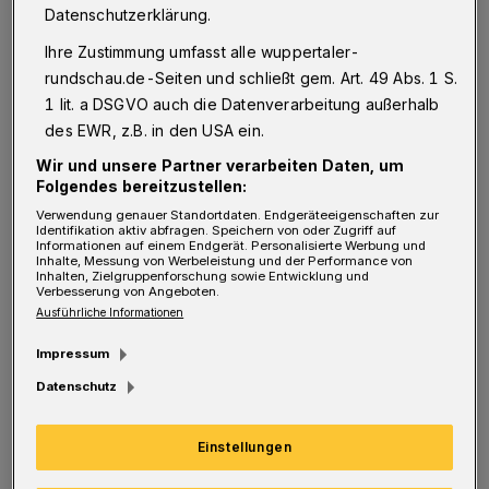
Datenschutzerklärung.
Laurentiusplatz in Elberfeld statt.
Ihre Zustimmung umfasst alle wuppertaler-
rundschau.de-Seiten und schließt gem. Art. 49 Abs. 1 S.
In der römisch-katholischen Tradition wird
1 lit. a DSGVO auch die Datenverarbeitung außerhalb
an diesem Tag das Fest der unschuldigen
des EWR, z.B. in den USA ein.
Kinder, das an den Kindermord Herodes' des
Wir und unsere Partner verarbeiten Daten, um
Großen in Bethlehem erinnert, gefeiert. "Die
Folgendes bereitzustellen:
Verwendung genauer Standortdaten. Endgeräteeigenschaften zur
syrische Stadt Aleppo erlebt in diesen Zeiten
Identifikation aktiv abfragen. Speichern von oder Zugriff auf
Informationen auf einem Endgerät. Personalisierte Werbung und
unvorstellbares Leid. Die Menschen in Aleppo
Inhalte, Messung von Werbeleistung und der Performance von
Inhalten, Zielgruppenforschung sowie Entwicklung und
verlieren nicht nur ihre Existenz, sie sind auch
Verbesserung von Angeboten.
Ausführliche Informationen
täglich mit dem Tod konfrontiert. In der Stadt
leben auch zahlreiche Christen, die als
Impressum
religiöse Minderheit so gut wie keine
Datenschutz
Unterstützung mehr erfahren", so die
Citykirche.
Einstellungen