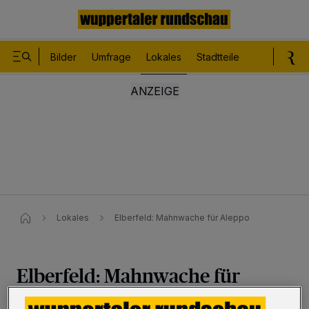
Bilder
Umfrage
Lokales
Stadtteile
Sport
Le
Lokales
Elberfeld: Mahnwache für Aleppo
Elberfeld: Mahnwache für
Aleppo