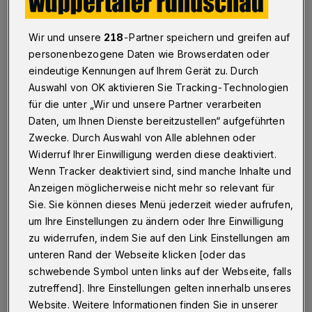
Wuppertal
·
Mit einer Mahnwache, zu der die
Wir und unsere
218
-Partner speichern und greifen auf
Katholische Citykirche Wuppertal mit dem Sozialdienst
katholischer Frauen Wuppertal einlädt, soll auf die
personenbezogene Daten wie Browserdaten oder
menschenverachtenden Zustände im syrischen Aleppo
eindeutige Kennungen auf Ihrem Gerät zu. Durch
gemacht werden.
Auswahl von OK aktivieren Sie Tracking-Technologien
für die unter „Wir und unsere Partner verarbeiten
Daten, um Ihnen Dienste bereitzustellen“ aufgeführten
Zwecke. Durch Auswahl von Alle ablehnen oder
14.12.2016 , 20:55 Uhr
Eine Minute Lesezeit
Widerruf Ihrer Einwilligung werden diese deaktiviert.
Wenn Tracker deaktiviert sind, sind manche Inhalte und
Anzeigen möglicherweise nicht mehr so relevant für
Sie. Sie können dieses Menü jederzeit wieder aufrufen,
um Ihre Einstellungen zu ändern oder Ihre Einwilligung
zu widerrufen, indem Sie auf den Link Einstellungen am
unteren Rand der Webseite klicken [oder das
D
ie Mahnwache findet am Mittwoch (28.
schwebende Symbol unten links auf der Webseite, falls
zutreffend]. Ihre Einstellungen gelten innerhalb unseres
Dezember 2016) ab 18 Uhr an der
Website. Weitere Informationen finden Sie in unserer
Wuppertaler Graffiti-Krippe auf dem