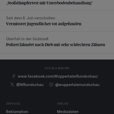
„Stoßdämpfertest mit Unterbodenbehandlung“
Seit dem 8. Juli verschollen
Vermisster Jugendlicher tot aufgefunden
Vermisster Jugendlicher tot aufgefunden
Überfall in der Südstadt
Polizei fahndet nach Dieb mit sehr schlechten Zähnen
Polizei fahndet nach Dieb mit sehr schlechten Zähnen
SOZIALE MEDIEN
www.facebook.com/WuppertalerRundschau/
@WRundschau
@wuppertalerrundschau
SERVICES
VERLAG
Reklamation
Mediadaten