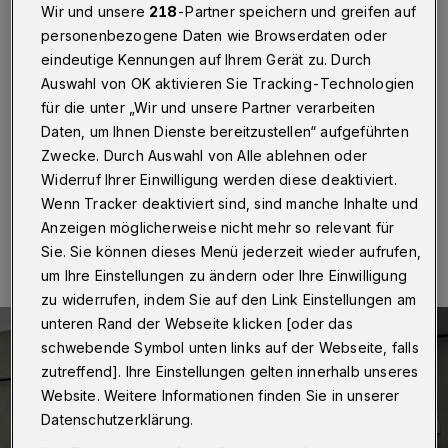
Stellen frei
Wir und unsere
218
-Partner speichern und greifen auf
personenbezogene Daten wie Browserdaten oder
Wuppertal
·
Die Wuppertaler Stadtverwaltung muss
eindeutige Kennungen auf Ihrem Gerät zu. Durch
beim Einwohnermeldeamt erneut Stellen besetzen.
Auswahl von OK aktivieren Sie Tracking-Technologien
Darauf können sich auch Externe bewerben. Darauf
für die unter „Wir und unsere Partner verarbeiten
weist das Personalressort der Stadt hin. Die aktuelle
Daten, um Ihnen Dienste bereitzustellen“ aufgeführten
Ausschreibung läuft noch bis Mitte Februar.
Zwecke. Durch Auswahl von Alle ablehnen oder
Widerruf Ihrer Einwilligung werden diese deaktiviert.
Wenn Tracker deaktiviert sind, sind manche Inhalte und
07.02.2019 , 20:41 Uhr
Eine Minute Lesezeit
Anzeigen möglicherweise nicht mehr so relevant für
Sie. Sie können dieses Menü jederzeit wieder aufrufen,
um Ihre Einstellungen zu ändern oder Ihre Einwilligung
zu widerrufen, indem Sie auf den Link Einstellungen am
unteren Rand der Webseite klicken [oder das
schwebende Symbol unten links auf der Webseite, falls
zutreffend]. Ihre Einstellungen gelten innerhalb unseres
Website. Weitere Informationen finden Sie in unserer
Datenschutzerklärung.