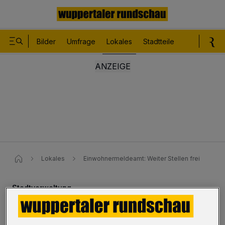
Bilder
Umfrage
Lokales
Stadtteile
Sport
Le
Lokales
Einwohnermeldeamt: Weiter Stellen frei
Stadtverwaltung
Einwohnermeldeamt: Weiter