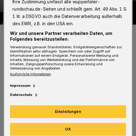
Ihre Zustimmung umfasst alle wuppertaler-
rundschau.de-Seiten und schließt gem. Art. 49 Abs. 1 S.
1 lit. a DSGVO auch die Datenverarbeitung außerhalb
des EWR, z.B. in den USA ein.
Symbolfoto.
Wir und unsere Partner verarbeiten Daten, um
Foto: Dennis Polz
Folgendes bereitzustellen:
Verwendung genauer Standortdaten. Endgeräteeigenschaften zur
Identifikation aktiv abfragen. Speichern von oder Zugriff auf
Informationen auf einem Endgerät. Personalisierte Werbung und
Inhalte, Messung von Werbeleistung und der Performance von
Inhalten, Zielgruppenforschung sowie Entwicklung und
Verbesserung von Angeboten.
Ausführliche Informationen
Die Sachbearbeiter sollen entweder bereits für
den Verwaltungsdienst qualifiziert sein oder
Impressum
Erfahrung in verwandten Berufen haben, wie
Datenschutz
etwa Justizfachangestellte,
Einstellungen
Rechtsanwaltsfachangestellte oder
Bankkaufleute. Das exakte
OK
Anforderungsprofil, das die Bewerber erfüllen