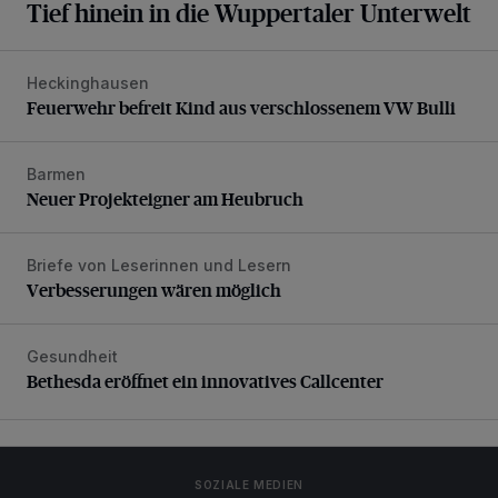
Tief hinein in die Wuppertaler Unterwelt
Heckinghausen
Feuerwehr befreit Kind aus verschlossenem VW Bulli
Feuerwehr befreit Kind aus verschlossenem VW Bulli
Barmen
Neuer Projekteigner am Heubruch
Neuer Projekteigner am Heubruch
Briefe von Leserinnen und Lesern
Verbesserungen wären möglich
Verbesserungen wären möglich
Gesundheit
Bethesda eröffnet ein innovatives Callcenter
Bethesda eröffnet ein innovatives Callcenter
SOZIALE MEDIEN