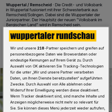
Wuppertal / Remscheid
·
Die Credit- und Volksbank
in Wuppertal fusioniert mit ihrer Schwesterbank aus
Remscheid/Solingen. Dabei sind die Wuppertaler der
Juniorpartner. Der Hauptsitz der neuen "Volksbank im
Bergischen Land" wird in Remscheid sein.
25.06.2017 , 19:54 Uhr
Eine Minute Lesezeit
Wir und unsere
218
-Partner speichern und greifen auf
personenbezogene Daten wie Browserdaten oder
eindeutige Kennungen auf Ihrem Gerät zu. Durch
Auswahl von OK aktivieren Sie Tracking-Technologien
für die unter „Wir und unsere Partner verarbeiten
Daten, um Ihnen Dienste bereitzustellen“ aufgeführten
Zwecke. Durch Auswahl von Alle ablehnen oder
Widerruf Ihrer Einwilligung werden diese deaktiviert.
Wenn Tracker deaktiviert sind, sind manche Inhalte und
Anzeigen möglicherweise nicht mehr so relevant für
Sie. Sie können dieses Menü jederzeit wieder aufrufen,