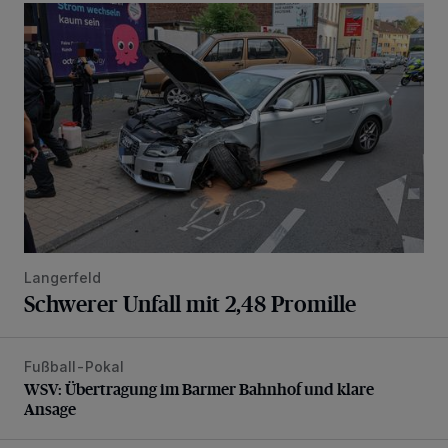
Schwerer Unfall mit 2,48 Promille
Langerfeld
Schwerer Unfall mit 2,48 Promille
Fußball-Pokal
WSV: Übertragung im Barmer Bahnhof und klare Ansage
WSV: Übertragung im Barmer Bahnhof und klare
Ansage