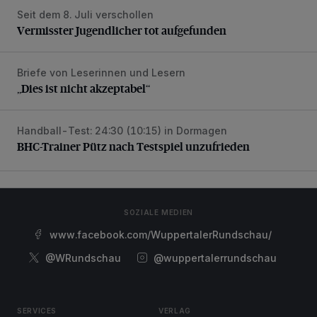
Seit dem 8. Juli verschollen
Vermisster Jugendlicher tot aufgefunden
Vermisster Jugendlicher tot aufgefunden
Briefe von Leserinnen und Lesern
„Dies ist nicht akzeptabel“
„Dies ist nicht akzeptabel“
Handball-Test: 24:30 (10:15) in Dormagen
BHC-Trainer Pütz nach Testspiel unzufrieden
BHC-Trainer Pütz nach Testspiel unzufrieden
SOZIALE MEDIEN
www.facebook.com/WuppertalerRundschau/
@WRundschau
@wuppertalerrundschau
SERVICES
VERLAG