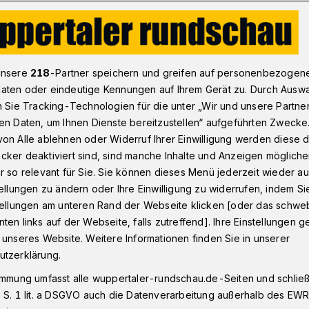
teiger an Historischer Stadthalle Wuppertal
unsere
218
-Partner speichern und greifen auf personenbezogen
aten oder eindeutige Kennungen auf Ihrem Gerät zu. Durch Ausw
n Sie Tracking-Technologien für die unter „Wir und unsere Partne
en Daten, um Ihnen Dienste bereitzustellen“ aufgeführten Zwecke
Hubsteiger an der
on Alle ablehnen oder Widerruf Ihrer Einwilligung werden diese de
cker deaktiviert sind, sind manche Inhalte und Anzeigen möglich
r so relevant für Sie. Sie können dieses Menü jederzeit wieder au
tellungen zu ändern oder Ihre Einwilligung zu widerrufen, indem Si
stellungen am unteren Rand der Webseite klicken [oder das schw
ten links auf der Webseite, falls zutreffend]. Ihre Einstellungen g
ngen an der Historischen Stadthalle,
 unseres Website. Weitere Informationen finden Sie in unserer
niert werden muss, laufen: Am Mittwoch
utzerklärung.
t Hilfe einer Drohne das Dach besichtigt.
immung umfasst alle wuppertaler-rundschau.de-Seiten und schließt
 S. 1 lit. a DSGVO auch die Datenverarbeitung außerhalb des EWR, 