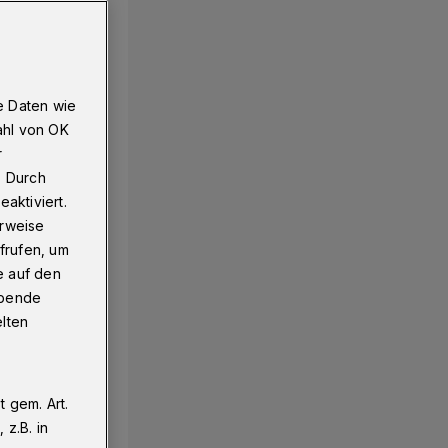
e Daten wie
ahl von OK
r
. Durch
aktiviert.
erweise
frufen, um
e auf den
ebende
elten
 gem. Art.
z.B. in