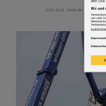
den USA 
Wir und 
31.01.2024 , 19:06 Uhr
Eine Minute 
Verwendung
von oder Zu
Werbeleist
Verbesseru
Ausführliche
Impressu
Datenschu
E