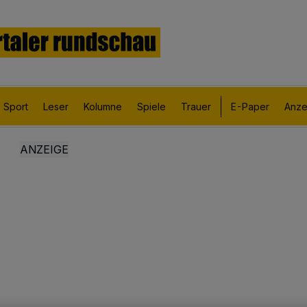
Sport
Leser
Kolumne
Spiele
Trauer
E-Paper
Anze