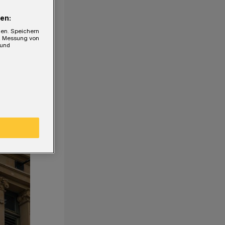
en:
gen. Speichern
e, Messung von
 und