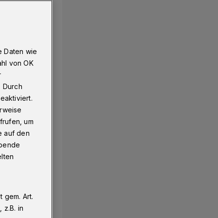
e Daten wie
ahl von OK
r
. Durch
aktiviert.
erweise
frufen, um
e auf den
ebende
elten
 gem. Art.
z.B. in