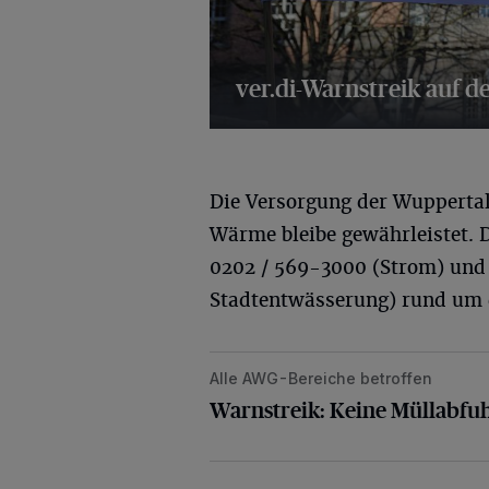
ver.di-Warnstreik auf d
25 Bilder
Die Versorgung der Wupperta
Wärme bleibe gewährleistet. 
0202 / 569-3000 (Strom) und
Stadtentwässerung) rund um d
Alle AWG-Bereiche betroffen
Warnstreik: Keine Müllabfuhr am Di
Warnstreik: Keine Müllabfu