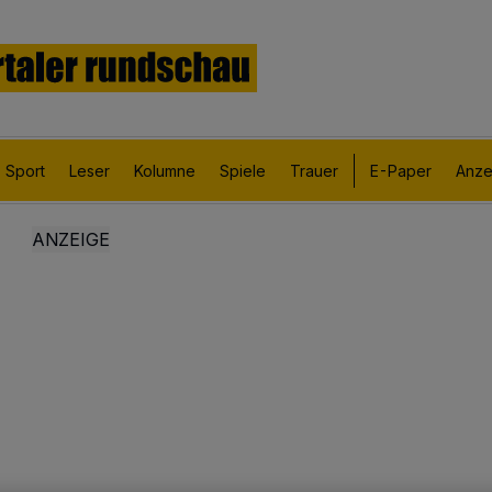
Sport
Leser
Kolumne
Spiele
Trauer
E-Paper
Anze