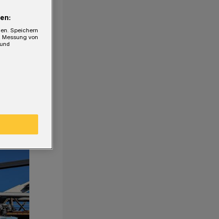
en:
gen. Speichern
e, Messung von
 und