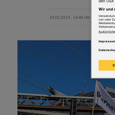
den USA 
Wir und 
Verwendung
24.02.2023 , 14:46 Uhr
Eine Minute 
von oder Zu
Werbeleist
Verbesseru
Ausführliche
Impressu
Datenschu
E