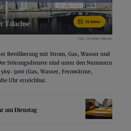
er Talachse
25 Bilder
Foto: Christoph Petersen
ler Bevölkerung mit Strom, Gas, Wasser und
Die Störungsdienste sind unter den Nummern
 569-3100 (Gas, Wasser, Fernwärme,
ie Uhr erreichbar.
enstag
hr am Dienstag