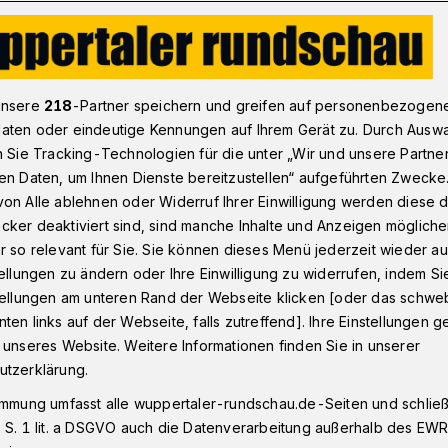
 Busse und Schwebebahnen in Wuppertal
unsere
218
-Partner speichern und greifen auf personenbezogen
aten oder eindeutige Kennungen auf Ihrem Gerät zu. Durch Ausw
n Sie Tracking-Technologien für die unter „Wir und unsere Partne
en Daten, um Ihnen Dienste bereitzustellen“ aufgeführten Zwecke
d keine Busse und
on Alle ablehnen oder Widerruf Ihrer Einwilligung werden diese de
cker deaktiviert sind, sind manche Inhalte und Anzeigen möglich
nen unterwegs
r so relevant für Sie. Sie können dieses Menü jederzeit wieder au
tellungen zu ändern oder Ihre Einwilligung zu widerrufen, indem Si
stellungen am unteren Rand der Webseite klicken [oder das schw
ten links auf der Webseite, falls zutreffend]. Ihre Einstellungen g
kündigten ganztägigen Warnstreiks der
 unseres Website. Weitere Informationen finden Sie in unserer
 am Dienstag (28. Februar 2023) in
utzerklärung.
d Schwebebahnen. Auch die Kunden-
immung umfasst alle wuppertaler-rundschau.de-Seiten und schließt
schlossen.
 S. 1 lit. a DSGVO auch die Datenverarbeitung außerhalb des EWR, 