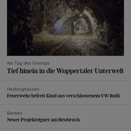
Am Tag des Geotops
Tief hinein in die Wuppertaler Unterwelt
Heckinghausen
Feuerwehr befreit Kind aus verschlossenem VW Bulli
Feuerwehr befreit Kind aus verschlossenem VW Bulli
Barmen
Neuer Projekteigner am Heubruch
Neuer Projekteigner am Heubruch