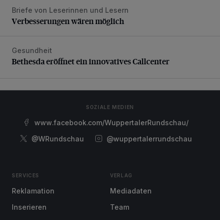
Briefe von Leserinnen und Lesern
Verbesserungen wären möglich
Verbesserungen wären möglich
Gesundheit
Bethesda eröffnet ein innovatives Callcenter
Bethesda eröffnet ein innovatives Callcenter
SOZIALE MEDIEN
www.facebook.com/WuppertalerRundschau/
@WRundschau
@wuppertalerrundschau
SERVICES
VERLAG
Reklamation
Mediadaten
Inserieren
Team