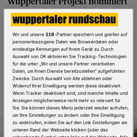
Wuppertaler Projekt nominiert
Wuppertal
·
Die Förderung und die Verbesserung der
Radverkehrsplanung in deutschen Kommunen ist
Thema des deutsch-niederländischen Projekts
„FreshBrains“ unter Leitung von Prof. Dr.-Ing. Jürgen
Wir und unsere
218
-Partner speichern und greifen auf
Gerlach, Leiter des Lehr- und Forschungsgebietes
personenbezogene Daten wie Browserdaten oder
Straßenverkehrsplanung und -technik an der
eindeutige Kennungen auf Ihrem Gerät zu. Durch
Bergischen Universität Wuppertal. Für ihr Konzept sind
Auswahl von OK aktivieren Sie Tracking-Technologien
die Wissenschaftlerinnen und Wissenschaftler jetzt für
für die unter „Wir und unsere Partner verarbeiten
den Deutschen Fahrradpreis 2020 nominiert worden.
Daten, um Ihnen Dienste bereitzustellen“ aufgeführten
Zwecke. Durch Auswahl von Alle ablehnen oder
Widerruf Ihrer Einwilligung werden diese deaktiviert.
22.01.2020 , 20:54 Uhr
Eine Minute Lesezeit
Wenn Tracker deaktiviert sind, sind manche Inhalte und
Anzeigen möglicherweise nicht mehr so relevant für
Sie. Sie können dieses Menü jederzeit wieder aufrufen,
um Ihre Einstellungen zu ändern oder Ihre Einwilligung
zu widerrufen, indem Sie auf den Link Einstellungen am
unteren Rand der Webseite klicken [oder das