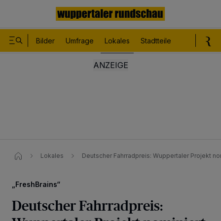
Bilder
Umfrage
Lokales
Stadtteile
Sport
Le
Lokales
Deutscher Fahrradpreis: Wuppertaler Projekt no
„FreshBrains“
Deutscher Fahrradpreis: