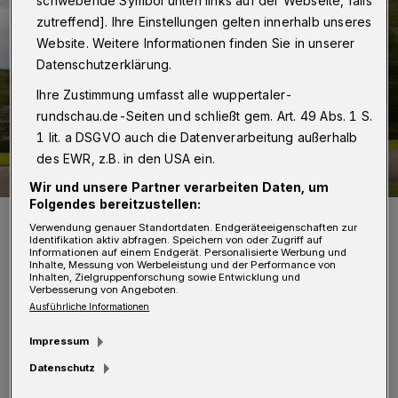
schwebende Symbol unten links auf der Webseite, falls
zutreffend]. Ihre Einstellungen gelten innerhalb unseres
Website. Weitere Informationen finden Sie in unserer
Datenschutzerklärung.
Ihre Zustimmung umfasst alle wuppertaler-
rundschau.de-Seiten und schließt gem. Art. 49 Abs. 1 S.
1 lit. a DSGVO auch die Datenverarbeitung außerhalb
des EWR, z.B. in den USA ein.
Wir und unsere Partner verarbeiten Daten, um
Folgendes bereitzustellen:
Symbolfoto.
Verwendung genauer Standortdaten. Endgeräteeigenschaften zur
Foto: Rolf Grossjohann
Identifikation aktiv abfragen. Speichern von oder Zugriff auf
Informationen auf einem Endgerät. Personalisierte Werbung und
Inhalte, Messung von Werbeleistung und der Performance von
Inhalten, Zielgruppenforschung sowie Entwicklung und
Verbesserung von Angeboten.
Ausführliche Informationen
Impressum
Gemeinsam mit Kolleginnen und Kollegen der
Datenschutz
Universität Breda (Niederlande) organisieren