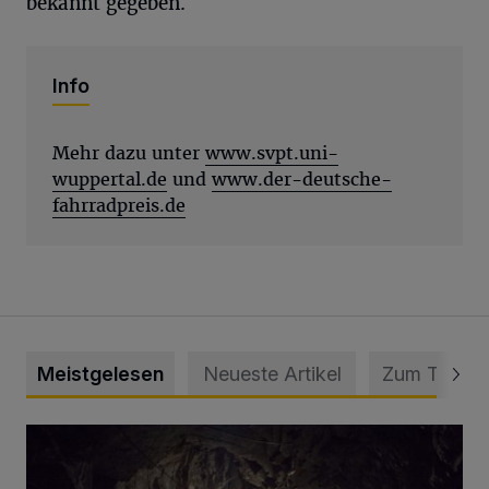
bekannt gegeben.
Info
Mehr dazu unter
www.svpt.uni-
wuppertal.de
und
www.der-deutsche-
fahrradpreis.de
Meistgelesen
Neueste Artikel
Zum Thema
Tief hinein in die Wuppertaler Unterwelt