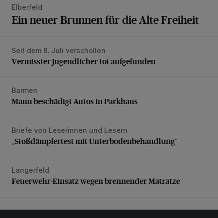
Elberfeld
Ein neuer Brunnen für die Alte Freiheit
Seit dem 8. Juli verschollen
Vermisster Jugendlicher tot aufgefunden
Vermisster Jugendlicher tot aufgefunden
Barmen
Mann beschädigt Autos in Parkhaus
Mann beschädigt Autos in Parkhaus
Briefe von Leserinnen und Lesern
„Stoßdämpfertest mit Unterbodenbehandlung“
„Stoßdämpfertest mit Unterbodenbehandlung“
Langerfeld
Feuerwehr-Einsatz wegen brennender Matratze
Feuerwehr-Einsatz wegen brennender Matratze