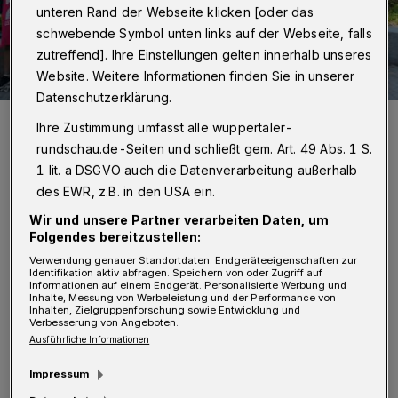
unteren Rand der Webseite klicken [oder das
schwebende Symbol unten links auf der Webseite, falls
zutreffend]. Ihre Einstellungen gelten innerhalb unseres
Website. Weitere Informationen finden Sie in unserer
Datenschutzerklärung.
Aufgeregt interviewten die Schüler der Realschule Hohenstein den
Ihre Zustimmung umfasst alle wuppertaler-
prominenten Besuch. Unser Foto zeigt in der Mitte die Brüder
Gregor und Matthias Ostrzolek, neben Bezirksbürgermeister Hans-
rundschau.de-Seiten und schließt gem. Art. 49 Abs. 1 S.
Hermann Lücke.
1 lit. a DSGVO auch die Datenverarbeitung außerhalb
Foto: Macheroux
des EWR, z.B. in den USA ein.
Wir und unsere Partner verarbeiten Daten, um
Folgendes bereitzustellen:
Verwendung genauer Standortdaten. Endgeräteeigenschaften zur
Identifikation aktiv abfragen. Speichern von oder Zugriff auf
Von Joachim Macheroux
Informationen auf einem Endgerät. Personalisierte Werbung und
Inhalte, Messung von Werbeleistung und der Performance von
Inhalten, Zielgruppenforschung sowie Entwicklung und
Verbesserung von Angeboten.
F
ür die 160 Schüler der 5. und 6. Klassen
Ausführliche Informationen
war es ein absolutes Highlight. Und so
Impressum
hatte Matthias Ostrzolek, offensiver