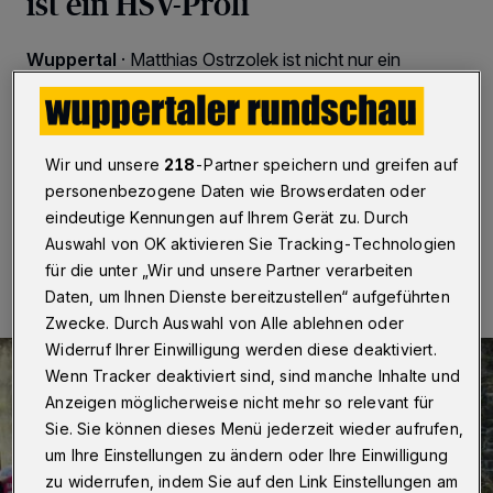
ist ein HSV-Profi
Wuppertal
·
Matthias Ostrzolek ist nicht nur ein
bekannter Bundesliga-Profi — er hat auch einen
Bruder in Wuppertal. Den besuchte er jetzt an seiner
Arbeitsstelle, der Realschule Hohenstein. Die Schüler
waren begeistert.
Wir und unsere
218
-Partner speichern und greifen auf
personenbezogene Daten wie Browserdaten oder
eindeutige Kennungen auf Ihrem Gerät zu. Durch
06.07.2017 , 10:00 Uhr
2 Minuten Lesezeit
Auswahl von OK aktivieren Sie Tracking-Technologien
für die unter „Wir und unsere Partner verarbeiten
Daten, um Ihnen Dienste bereitzustellen“ aufgeführten
Zwecke. Durch Auswahl von Alle ablehnen oder
Widerruf Ihrer Einwilligung werden diese deaktiviert.
Wenn Tracker deaktiviert sind, sind manche Inhalte und
Anzeigen möglicherweise nicht mehr so relevant für
Sie. Sie können dieses Menü jederzeit wieder aufrufen,
um Ihre Einstellungen zu ändern oder Ihre Einwilligung
zu widerrufen, indem Sie auf den Link Einstellungen am