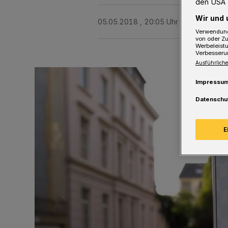
den USA 
Wir und 
05.05.2018 , 20:05 Uhr
2 Minuten Le
Verwendung
von oder Zu
Werbeleist
Verbesseru
Ausführliche
Impressu
Datenschu
E