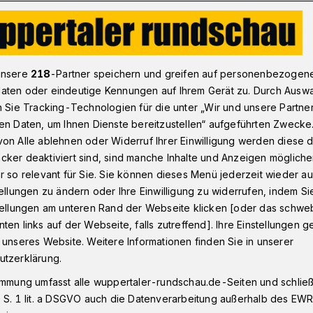
mmt, der KLUB geht
unsere
218
-Partner speichern und greifen auf personenbezogen
aten oder eindeutige Kennungen auf Ihrem Gerät zu. Durch Ausw
n Sie Tracking-Technologien für die unter „Wir und unsere Partne
en Daten, um Ihnen Dienste bereitzustellen“ aufgeführten Zwecke
k kommt, der KLUB
on Alle ablehnen oder Widerruf Ihrer Einwilligung werden diese de
cker deaktiviert sind, sind manche Inhalte und Anzeigen möglich
r so relevant für Sie. Sie können dieses Menü jederzeit wieder au
tellungen zu ändern oder Ihre Einwilligung zu widerrufen, indem Si
stellungen am unteren Rand der Webseite klicken [oder das schw
ten links auf der Webseite, falls zutreffend]. Ihre Einstellungen g
rsteck versteckt?" Zumindest diese Frage
 unseres Website. Weitere Informationen finden Sie in unserer
uen Clubs "Versteck" eine Woche vor der
utzerklärung.
s beantwortet.
immung umfasst alle wuppertaler-rundschau.de-Seiten und schließt
 S. 1 lit. a DSGVO auch die Datenverarbeitung außerhalb des EWR, 