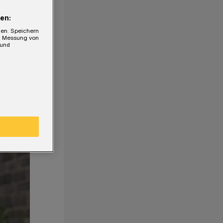
en:
gen. Speichern
e, Messung von
 und