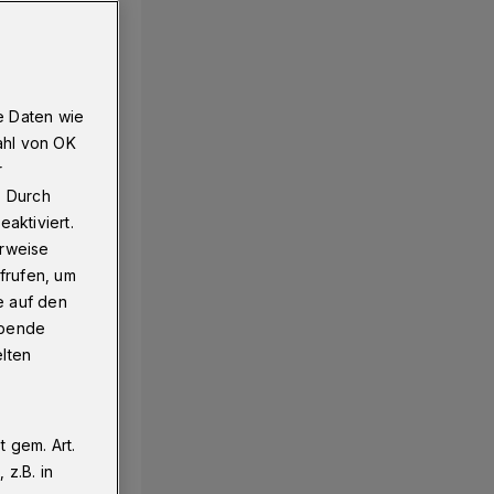
e Daten wie
ahl von OK
r
. Durch
aktiviert.
erweise
frufen, um
e auf den
ebende
elten
 gem. Art.
z.B. in