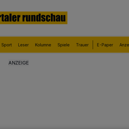
Sport
Leser
Kolumne
Spiele
Trauer
E-Paper
Anze