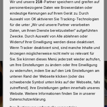
In den Räumen der Jugendkirche auf dem Kirchplatz 1
Wir und unsere
218
-Partner speichern und greifen auf
in Elberfeld ist jetzt das "Nerdcafé" gestartet. Das
personenbezogene Daten wie Browserdaten oder
Team um Christian Opfermann, selbst IT-Fachmann
eindeutige Kennungen auf Ihrem Gerät zu. Durch
und seines Zeichens "Nerd", führt fachmännisch in die
Auswahl von OK aktivieren Sie Tracking-Technologien
Welt der Bits und Bytes ein.
für die unter „Wir und unsere Partner verarbeiten
Daten, um Ihnen Dienste bereitzustellen“ aufgeführten
Zwecke. Durch Auswahl von Alle ablehnen oder
23.11.2015 , 12:46 Uhr
Eine Minute Lesezeit
Widerruf Ihrer Einwilligung werden diese deaktiviert.
Wenn Tracker deaktiviert sind, sind manche Inhalte und
Anzeigen möglicherweise nicht mehr so relevant für
Sie. Sie können dieses Menü jederzeit wieder aufrufen,
um Ihre Einstellungen zu ändern oder Ihre Einwilligung
zu widerrufen, indem Sie auf den Link Einstellungen am
unteren Rand der Webseite klicken [oder das
schwebende Symbol unten links auf der Webseite, falls
zutreffend]. Ihre Einstellungen gelten innerhalb unseres
Website. Weitere Informationen finden Sie in unserer
Datenschutzerklärung.