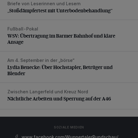
Briefe von Leserinnen und Lesern
„Stoßdämpfertest mit Unterbodenbehandlung“
„Stoßdämpfertest mit Unterbodenbehandlung“
Fußball-Pokal
WSV: Übertragung im Barmer Bahnhof und klare Ansage
WSV: Übertragung im Barmer Bahnhof und klare
Ansage
Am 4. September in der „börse“
Lydia Benecke: Über Hochstapler, Betrüger und Blender
Lydia Benecke: Über Hochstapler, Betrüger und
Blender
Zwischen Langerfeld und Kreuz Nord
Nächtliche Arbeiten und Sperrung auf der A46
Nächtliche Arbeiten und Sperrung auf der A46
SOZIALE MEDIEN
www.facebook.com/WuppertalerRundschau/