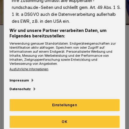
Ihre Zustimmung umfasst alle wuppertaler-
rundschau.de-Seiten und schließt gem. Art. 49 Abs. 1 S.
1 lit. a DSGVO auch die Datenverarbeitung außerhalb
des EWR, z.B. in den USA ein.
Foto: CVJM
Wir und unsere Partner verarbeiten Daten, um
Folgendes bereitzustellen:
Verwendung genauer Standortdaten. Endgeräteeigenschaften zur
Identifikation aktiv abfragen. Speichern von oder Zugriff auf
Informationen auf einem Endgerät. Personalisierte Werbung und
Inhalte, Messung von Werbeleistung und der Performance von
Inhalten, Zielgruppenforschung sowie Entwicklung und
O
Verbesserung von Angeboten.
b nun Programmierung am
Ausführliche Informationen
Kleincomputer "Raspberry Pi", das
Impressum
Aufsetzen und Einrichten eines Heim-
Datenschutz
Medien-Servers, Fragen der Datensicherheit
oder einfach das Spielen an den vorhandenen
Einstellungen
Konsolen und Computern - für jeden ist etwas
dabei. Jede zweite Woche wartet das Café
OK
außerdem mit besonderen Themen-Abenden