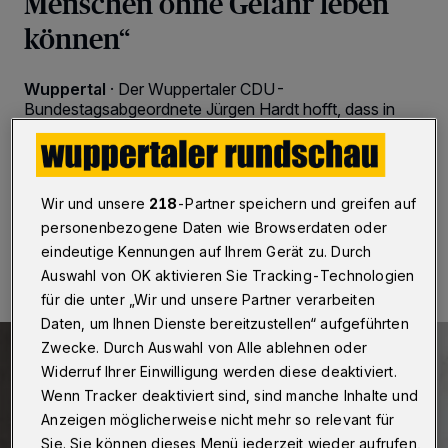
Menschen ohne Gefahr leben
können“
Wuppertal
·
Der Wuppertaler CDU-
Bundestagsabgeordnete Jürgen Hardt hofft, dass in
Syrien kein Machtvakuum entsteht. An dem Prozess
müsse sich auch die Bundesregierung beteiligen.
Wir und unsere
218
-Partner speichern und greifen auf
personenbezogene Daten wie Browserdaten oder
10.12.2024 , 10:30 Uhr
2 Minuten Lesezeit
eindeutige Kennungen auf Ihrem Gerät zu. Durch
Auswahl von OK aktivieren Sie Tracking-Technologien
für die unter „Wir und unsere Partner verarbeiten
Daten, um Ihnen Dienste bereitzustellen“ aufgeführten
Zwecke. Durch Auswahl von Alle ablehnen oder
Widerruf Ihrer Einwilligung werden diese deaktiviert.
Wenn Tracker deaktiviert sind, sind manche Inhalte und
Anzeigen möglicherweise nicht mehr so relevant für
Sie. Sie können dieses Menü jederzeit wieder aufrufen,