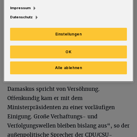
zurückgedrängt werden. Der terroristischen
Impressum
Hisbollah ist ihr Rückzugsgebiet und ihr
Datenschutz
wichtigster Partner im Drogenhandel
Einstellungen
genommen“, so Hardt.
Nun komme es darauf an, „die verschiedenen
OK
Gruppen an einen Tisch zu bringen. Dabei gibt
Alle ablehnen
es positive wie auch negative Signale. Der
Anführer der dschihadistischen HTS in
Damaskus spricht von Versöhnung.
Offenkundig kam er mit dem
Ministerpräsidenten zu einer vorläufigen
Einigung. Große Verhaftungs- und
Verfolgungswellen bleiben bislang aus“, so der
außenpolitische Sprecher der CDU/CSU-