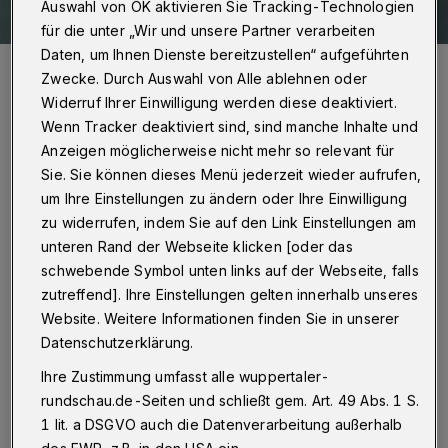
Auswahl von OK aktivieren Sie Tracking-Technologien
für die unter „Wir und unsere Partner verarbeiten
Daten, um Ihnen Dienste bereitzustellen“ aufgeführten
Die Cover von „Felines Fratze“ und „Heimweh nach dem Paradies“.
Zwecke. Durch Auswahl von Alle ablehnen oder
Foto: MLBooks
Widerruf Ihrer Einwilligung werden diese deaktiviert.
Wenn Tracker deaktiviert sind, sind manche Inhalte und
Anzeigen möglicherweise nicht mehr so relevant für
Sie. Sie können dieses Menü jederzeit wieder aufrufen,
F
um Ihre Einstellungen zu ändern oder Ihre Einwilligung
rau im Konjunktiv
von
Kerstin Kempker
,
zu widerrufen, indem Sie auf den Link Einstellungen am
die aus Wuppertal stammt, ist ein Text,
unteren Rand der Webseite klicken [oder das
schwebende Symbol unten links auf der Webseite, falls
der sich entzieht. Eine Erinnerungs- und
zutreffend]. Ihre Einstellungen gelten innerhalb unseres
Verinnerlichungsreise – aus drei weiblichen
Website. Weitere Informationen finden Sie in unserer
Perspektiven im Winter an der Ostsee. Sind
Datenschutzerklärung.
alle Erzählerinnen dieselbe Person? Kerstin
Ihre Zustimmung umfasst alle wuppertaler-
Kempkers Stil – das galt schon für ihre Bücher
rundschau.de-Seiten und schließt gem. Art. 49 Abs. 1 S.
„Nur die Knochen“ und „Bruderherz“ –
1 lit. a DSGVO auch die Datenverarbeitung außerhalb