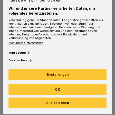
des EWR, z.B. in den USA ein.
bewegt sich auf hohem Niveau, ist soghaft,
Wir und unsere Partner verarbeiten Daten, um
vergleichbar einem anspruchsvollen Schwarz-
Folgendes bereitzustellen:
Weiß-Film in der Nacht. In „Frau im
Verwendung genauer Standortdaten. Endgeräteeigenschaften zur
Identifikation aktiv abfragen. Speichern von oder Zugriff auf
Konjunktiv“ ergibt sich zudem durch eine
Informationen auf einem Endgerät. Personalisierte Werbung und
Inhalte, Messung von Werbeleistung und der Performance von
große Menge von Fußnoten quasi eine zweite
Inhalten, Zielgruppenforschung sowie Entwicklung und
Verbesserung von Angeboten.
Text-Ebene. Das alles liest sich nicht einfach
Ausführliche Informationen
so weg. Im Gegenteil. Aber Sätze wie „Am
Impressum
Meer enden die Geschichten, sagte die Frau
Datenschutz
...“, vergisst man nicht.
Erschienen bei
Matthes & Seitz für 20 Euro.
Einstellungen
Weiblich ist auch die Perspektive in
Felines
OK
Fratze
aus der Feder der Wuppertaler GEDOK-
Literaturförderpreisträgerin
Marina Jenkner
.
Alle ablehnen
Der knapp 290-seitige Roman schildert das