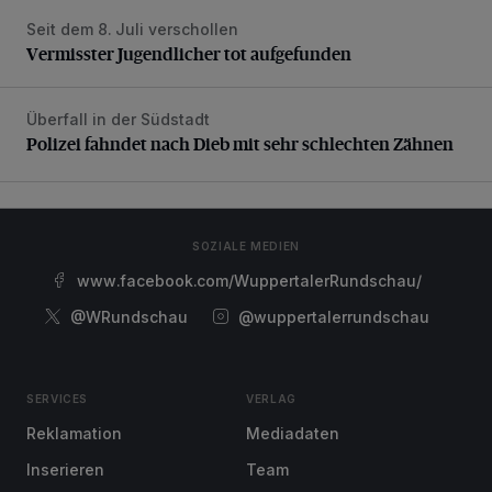
Seit dem 8. Juli verschollen
Vermisster Jugendlicher tot aufgefunden
Vermisster Jugendlicher tot aufgefunden
Überfall in der Südstadt
Polizei fahndet nach Dieb mit sehr schlechten Zähnen
Polizei fahndet nach Dieb mit sehr schlechten Zähnen
SOZIALE MEDIEN
www.facebook.com/WuppertalerRundschau/
@WRundschau
@wuppertalerrundschau
SERVICES
VERLAG
Reklamation
Mediadaten
Inserieren
Team