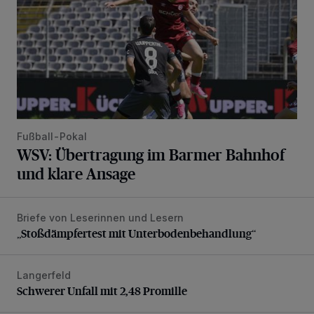
Fußball-Pokal
WSV: Übertragung im Barmer Bahnhof
und klare Ansage
Briefe von Leserinnen und Lesern
„Stoßdämpfertest mit Unterbodenbehandlung“
„Stoßdämpfertest mit Unterbodenbehandlung“
Langerfeld
Schwerer Unfall mit 2,48 Promille
Schwerer Unfall mit 2,48 Promille