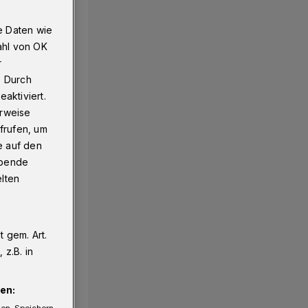
e Daten wie
ahl von OK
r
. Durch
aktiviert.
erweise
frufen, um
e auf den
ebende
elten
 gem. Art.
z.B. in
en: