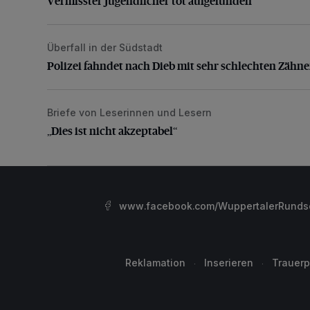
Vermisster Jugendlicher tot aufgefunden
Überfall in der Südstadt
Polizei fahndet nach Dieb mit sehr schlechten Zähne
Polizei fahndet nach Dieb mit sehr schlechten Zähn
Briefe von Leserinnen und Lesern
„Dies ist nicht akzeptabel“
„Dies ist nicht akzeptabel“
www.facebook.com/WuppertalerRunds
Reklamation
Inserieren
Trauerp