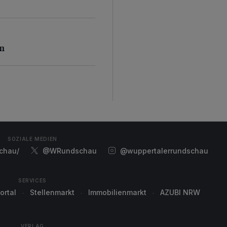
n
en
SOZIALE MEDIEN
chau/
@WRundschau
@wuppertalerrundschau
SERVICES
ortal
Stellenmarkt
Immobilienmarkt
AZUBI NRW
VERLAG