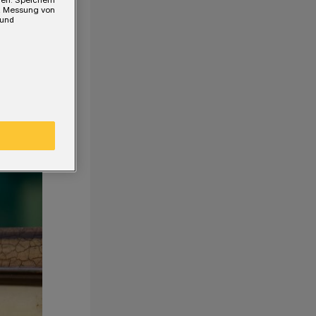
gen. Speichern
e, Messung von
 und