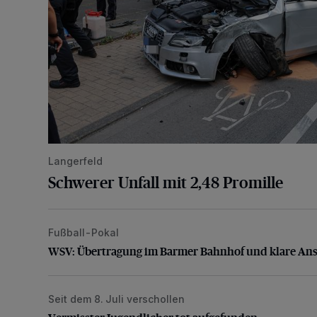
Langerfeld
Schwerer Unfall mit 2,48 Promille
Fußball-Pokal
WSV: Übertragung im Barmer Bahnhof und klare An
WSV: Übertragung im Barmer Bahnhof und klare An
Seit dem 8. Juli verschollen
Vermisster Jugendlicher tot aufgefunden