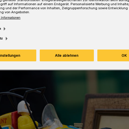
 genauer Standortdaten. Endgeräteeigenschaften zur Identifikation aktiv abfra
griff auf Informationen auf einem Endgerät. Personalisierte Werbung und Inhalt
ung und der Performance von Inhalten, Zielgruppenforschung sowie Entwicklung
ng von Angeboten.
 Informationen
Lesezeit
m
tz
instellungen
Alle ablehnen
OK