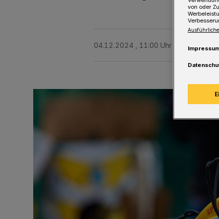
Verwendung
von oder Zu
Werbeleist
Verbesseru
Ausführliche
04.12.2024 , 11:00 Uhr
Eine Minute 
Impressu
Datenschu
E