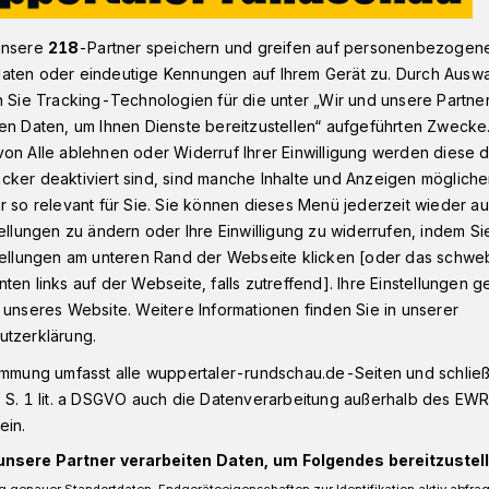
unsere
218
-Partner speichern und greifen auf personenbezogen
aten oder eindeutige Kennungen auf Ihrem Gerät zu. Durch Ausw
Büchertausch in der Wuppertaler Uni-Mensa
n Sie Tracking-Technologien für die unter „Wir und unsere Partne
en Daten, um Ihnen Dienste bereitzustellen“ aufgeführten Zwecke
on Alle ablehnen oder Widerruf Ihrer Einwilligung werden diese de
cker deaktiviert sind, sind manche Inhalte und Anzeigen möglich
r so relevant für Sie. Sie können dieses Menü jederzeit wieder au
nd Büchertausch in
tellungen zu ändern oder Ihre Einwilligung zu widerrufen, indem Si
stellungen am unteren Rand der Webseite klicken [oder das schw
sa
ten links auf der Webseite, falls zutreffend]. Ihre Einstellungen g
 unseres Website. Weitere Informationen finden Sie in unserer
utzerklärung.
ealth Center“ der Bergischen Uni
immung umfasst alle wuppertaler-rundschau.de-Seiten und schließt
ooperation mit dem Studierendenwerk
 S. 1 lit. a DSGVO auch die Datenverarbeitung außerhalb des EWR, 
e dritte Ausgabe findet am 10. Dezember
ein.
 in der Hauptmensa auf dem Campus
unsere Partner verarbeiten Daten, um Folgendes bereitzustell