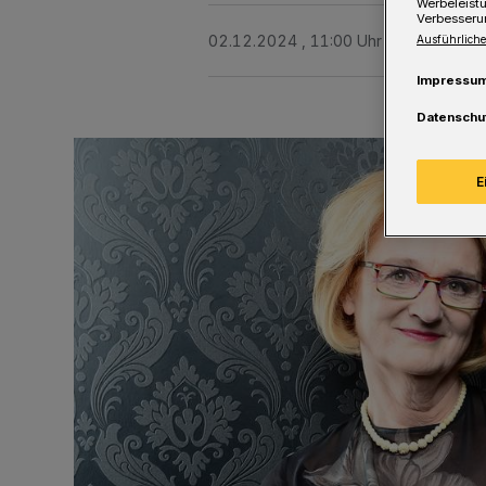
Werbeleist
Verbesseru
02.12.2024 , 11:00 Uhr
Eine Minute 
Ausführliche
Impressu
Datenschu
E