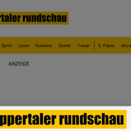
Sport
Leser
Kolumne
Spiele
Trauer
E-Paper
Anze