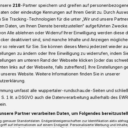
unsere
218
-Partner speichern und greifen auf personenbezogen
aten oder eindeutige Kennungen auf Ihrem Gerät zu. Durch Ausw
n Sie Tracking-Technologien für die unter „Wir und unsere Partne
e am Donnerstag im Wuppertaler AOK-Haus
en Daten, um Ihnen Dienste bereitzustellen“ aufgeführten Zwecke
on Alle ablehnen oder Widerruf Ihrer Einwilligung werden diese de
cker deaktiviert sind, sind manche Inhalte und Anzeigen möglich
r so relevant für Sie. Sie können dieses Menü jederzeit wieder au
tellungen zu ändern oder Ihre Einwilligung zu widerrufen, indem Si
älle im AOK-Haus
stellungen am unteren Rand der Webseite klicken [oder das schw
ten links auf der Webseite, falls zutreffend]. Ihre Einstellungen g
 unseres Website. Weitere Informationen finden Sie in unserer
 der renommierte Krimitag im Bergischen
utzerklärung.
yndikat“, dem Verein für deutschsprachige
immung umfasst alle wuppertaler-rundschau.de-Seiten und schließt
esem Jahr in Kooperation mit der AOK. Am
 S. 1 lit. a DSGVO auch die Datenverarbeitung außerhalb des EWR, 
024) um 19 Uhr geht’s im AOK-Haus an
ein.
istisch zu.
unsere Partner verarbeiten Daten, um Folgendes bereitzustell
 genauer Standortdaten. Endgeräteeigenschaften zur Identifikation aktiv abfra
griff auf Informationen auf einem Endgerät. Personalisierte Werbung und Inhalt