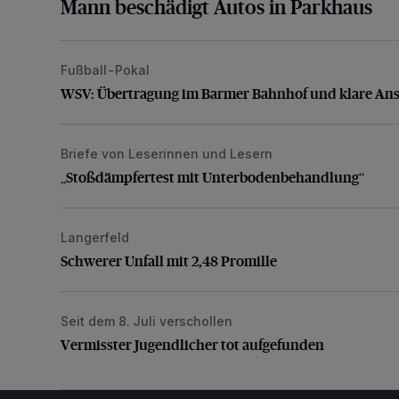
Mann beschädigt Autos in Parkhaus
Fußball-Pokal
WSV: Übertragung im Barmer Bahnhof und klare An
WSV: Übertragung im Barmer Bahnhof und klare An
Briefe von Leserinnen und Lesern
„Stoßdämpfertest mit Unterbodenbehandlung“
„Stoßdämpfertest mit Unterbodenbehandlung“
Langerfeld
Schwerer Unfall mit 2,48 Promille
Schwerer Unfall mit 2,48 Promille
Seit dem 8. Juli verschollen
Vermisster Jugendlicher tot aufgefunden
Vermisster Jugendlicher tot aufgefunden