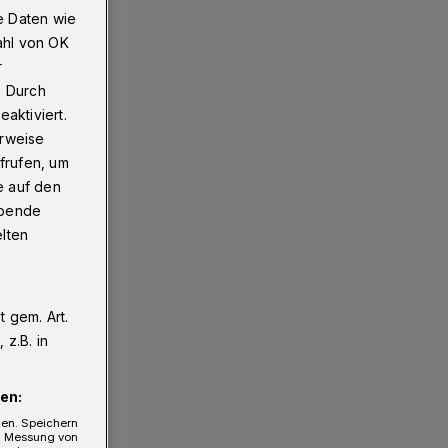
e Daten wie
ahl von OK
r
. Durch
aktiviert.
erweise
frufen, um
e auf den
ebende
elten
 gem. Art.
z.B. in
en:
gen. Speichern
e, Messung von