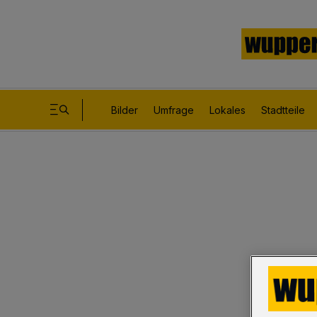
Bilder
Umfrage
Lokales
Stadtteile