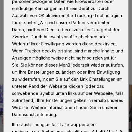
Verletzte
personenbezogene Daten wie Browserdaten oder
eindeutige Kennungen auf Ihrem Gerät zu. Durch
Auswahl von OK aktivieren Sie Tracking-Technologien
Wuppertal
·
Gegen 9.15 Uhr kam es am Dienstag (13.
Februar 2018) auf der Oberen Lichtenplatzer Straße zu
für die unter „Wir und unsere Partner verarbeiten
einem Unfall, bei dem sich ein älteres Ehepaar verletzte
Daten, um Ihnen Dienste bereitzustellen“ aufgeführten
und hoher Sachschaden entstand.
Zwecke. Durch Auswahl von Alle ablehnen oder
Widerruf Ihrer Einwilligung werden diese deaktiviert.
Wenn Tracker deaktiviert sind, sind manche Inhalte und
Anzeigen möglicherweise nicht mehr so relevant für
13.02.2018 , 15:42 Uhr
Eine Minute Lesezeit
Sie. Sie können dieses Menü jederzeit wieder aufrufen,
um Ihre Einstellungen zu ändern oder Ihre Einwilligung
zu widerrufen, indem Sie auf den Link Einstellungen am
unteren Rand der Webseite klicken [oder das
schwebende Symbol unten links auf der Webseite, falls
zutreffend]. Ihre Einstellungen gelten innerhalb unseres
Website. Weitere Informationen finden Sie in unserer
Datenschutzerklärung.
Ihre Zustimmung umfasst alle wuppertaler-
rundschau.de-Seiten und schließt gem. Art. 49 Abs. 1 S.