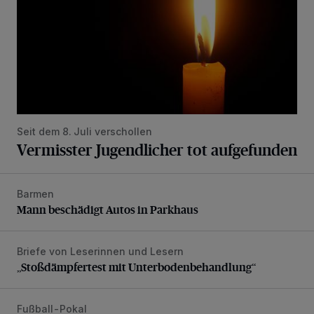
Seit dem 8. Juli verschollen
Vermisster Jugendlicher tot aufgefunden
Barmen
Mann beschädigt Autos in Parkhaus
Mann beschädigt Autos in Parkhaus
Briefe von Leserinnen und Lesern
„Stoßdämpfertest mit Unterbodenbehandlung“
„Stoßdämpfertest mit Unterbodenbehandlung“
Fußball-Pokal
WSV: Übertragung im Barmer Bahnhof und klare Ansage