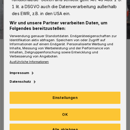
1 lit. a DSGVO auch die Datenverarbeitung außerhalb
des EWR, z.B. in den USA ein.
Wir und unsere Partner verarbeiten Daten, um
Folgendes bereitzustellen:
Verwendung genauer Standortdaten. Endgeräteeigenschaften zur
Identifikation aktiv abfragen. Speichern von oder Zugriff auf
Informationen auf einem Endgerät. Personalisierte Werbung und
Symbolfoto.
Inhalte, Messung von Werbeleistung und der Performance von
Foto: Christoph Petersen
Inhalten, Zielgruppenforschung sowie Entwicklung und
Verbesserung von Angeboten.
Ausführliche Informationen
Impressum
Datenschutz
Als das Heck eines Linienbusses in einer Kurve
zur Gegenfahrbahn ausschwenkte, konnte ein
Einstellungen
93-Jähriger mit seinem VW Golf nicht mehr
ausweichen. Bei dem Zusammenstoß
OK
verletzten sich er und seine 86-jährige Frau
Alle ablehnen