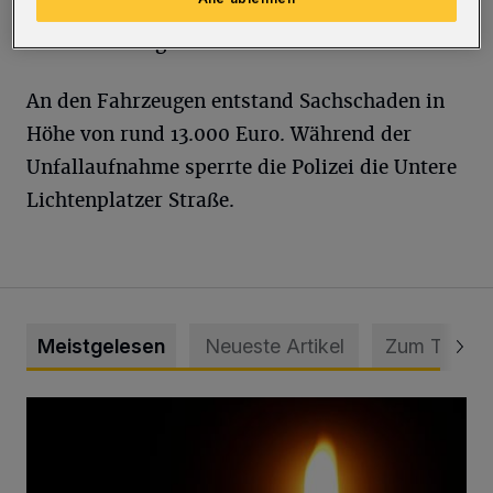
leicht. Beide mussten vom Rettungsdienst ins
Krankenhaus gebracht werden.
An den Fahrzeugen entstand Sachschaden in
Höhe von rund 13.000 Euro. Während der
Unfallaufnahme sperrte die Polizei die Untere
Lichtenplatzer Straße.
Meistgelesen
Neueste Artikel
Zum Thema
Vermisster Jugendlicher tot aufgefunden