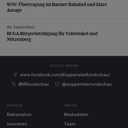
WSV: Übertragung im Barmer Bahnhof und klare
Ansage
Ab September
BUGA-Bürgerbeteiligung für Vohwinkel und Nützenberg
BUGA-Bürgerbeteiligung für Vohwinkel und
Nützenberg
SOZIALE MEDIEN
www.facebook.com/WuppertalerRundschau/
@WRundschau
@wuppertalerrundschau
SERVICES
VERLAG
Reklamation
Mediadaten
Inserieren
Team