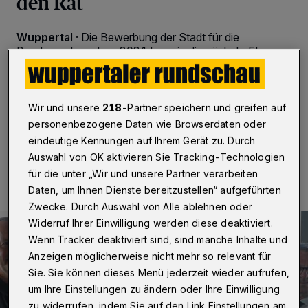
den Rat
Wuppertal
·
Die Bewerbung der Stadt für die
Bundesgartenschau 2031 kann in die nächste Etappe
gehen. Die beginnt am 21. September, wenn der Rat
einen Durchführungs- und einen Gesellschaftsvertrag
absegnen soll.
Wir und unsere
218
-Partner speichern und greifen auf
personenbezogene Daten wie Browserdaten oder
eindeutige Kennungen auf Ihrem Gerät zu. Durch
18.09.2022 , 10:00 Uhr
Eine Minute Lesezeit
Auswahl von OK aktivieren Sie Tracking-Technologien
für die unter „Wir und unsere Partner verarbeiten
Daten, um Ihnen Dienste bereitzustellen“ aufgeführten
Zwecke. Durch Auswahl von Alle ablehnen oder
Widerruf Ihrer Einwilligung werden diese deaktiviert.
Wenn Tracker deaktiviert sind, sind manche Inhalte und
Anzeigen möglicherweise nicht mehr so relevant für
Sie. Sie können dieses Menü jederzeit wieder aufrufen,
um Ihre Einstellungen zu ändern oder Ihre Einwilligung
zu widerrufen, indem Sie auf den Link Einstellungen am