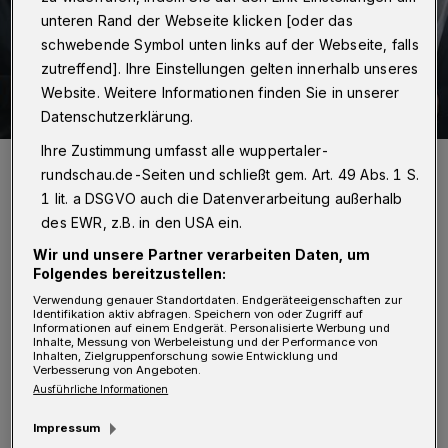
unteren Rand der Webseite klicken [oder das
schwebende Symbol unten links auf der Webseite, falls
zutreffend]. Ihre Einstellungen gelten innerhalb unseres
Website. Weitere Informationen finden Sie in unserer
Datenschutzerklärung.
Ihre Zustimmung umfasst alle wuppertaler-
Holger Bramsiepe, Jochen Sandner, Uwe Schneidewind und Jürgen
Mertz (v.l.).
rundschau.de-Seiten und schließt gem. Art. 49 Abs. 1 S.
Foto: Christoph Petersen
1 lit. a DSGVO auch die Datenverarbeitung außerhalb
des EWR, z.B. in den USA ein.
Wir und unsere Partner verarbeiten Daten, um
Folgendes bereitzustellen:
Verwendung genauer Standortdaten. Endgeräteeigenschaften zur
Identifikation aktiv abfragen. Speichern von oder Zugriff auf
Von Nina Bossy
Informationen auf einem Endgerät. Personalisierte Werbung und
Inhalte, Messung von Werbeleistung und der Performance von
Inhalten, Zielgruppenforschung sowie Entwicklung und
A
Verbesserung von Angeboten.
ls sehr arbeitsintensiv beschreibt
Ausführliche Informationen
Oberbürgermeister Uwe Schneidewind
Impressum
die vergangenen Wochen: „Nun haben wir den