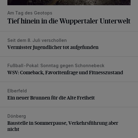
Am Tag des Geotops
Tief hinein in die Wuppertaler Unterwelt
Seit dem 8. Juli verschollen
Vermisster Jugendlicher tot aufgefunden
Vermisster Jugendlicher tot aufgefunden
Fußball-Pokal: Sonntag gegen Schonnebeck
WSV: Comeback, Favoritenfrage und Fitnesszustand
WSV: Comeback, Favoritenfrage und Fitnesszustand
Elberfeld
Ein neuer Brunnen für die Alte Freiheit
Ein neuer Brunnen für die Alte Freiheit
Dönberg
Baustelle in Sommerpause, Verkehrsführung aber nicht
Baustelle in Sommerpause, Verkehrsführung aber
nicht