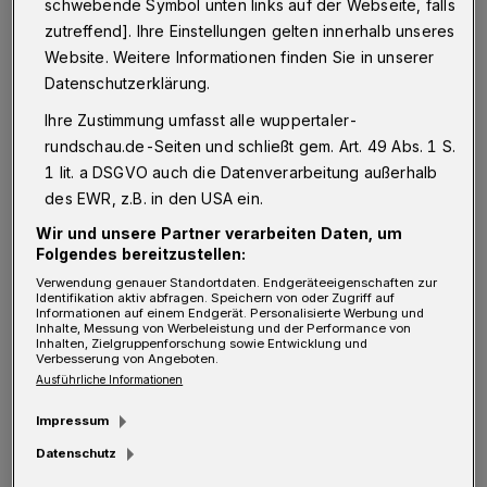
schwebende Symbol unten links auf der Webseite, falls
unserer Städte“ an die Mitglieder des
zutreffend]. Ihre Einstellungen gelten innerhalb unseres
Ausschusses für Heimat und Kommunales im
Website. Weitere Informationen finden Sie in unserer
Landtag und die Landesregierung gewandt.
Datenschutzerklärung.
NRW müsse einen eigenen finanziellen Beitrag
Ihre Zustimmung umfasst alle wuppertaler-
zur Altschuldenhilfe leisten, nur dann werde
rundschau.de-Seiten und schließt gem. Art. 49 Abs. 1 S.
die Bundesregierung ihre Zusage für eine
1 lit. a DSGVO auch die Datenverarbeitung außerhalb
des EWR, z.B. in den USA ein.
anteilige Schuldenübernahme einhalten.
Wir und unsere Partner verarbeiten Daten, um
Folgendes bereitzustellen:
„Die finanziellen Folgen von Corona und des
Verwendung genauer Standortdaten. Endgeräteeigenschaften zur
Ukraine-Kriegs sowie die Zinssteigerungen
Identifikation aktiv abfragen. Speichern von oder Zugriff auf
Informationen auf einem Endgerät. Personalisierte Werbung und
der EZB haben die Haushaltslage in vielen
Inhalte, Messung von Werbeleistung und der Performance von
Inhalten, Zielgruppenforschung sowie Entwicklung und
Verbesserung von Angeboten.
Kommunen dramatisch verschlechtert. Diese
Ausführliche Informationen
Städte und Gemeinden brauchen nun dringend
Impressum
Unterstützung von Bund und dem Land NRW
Datenschutz
– auch, um das Vertrauen der Bürgerinnen