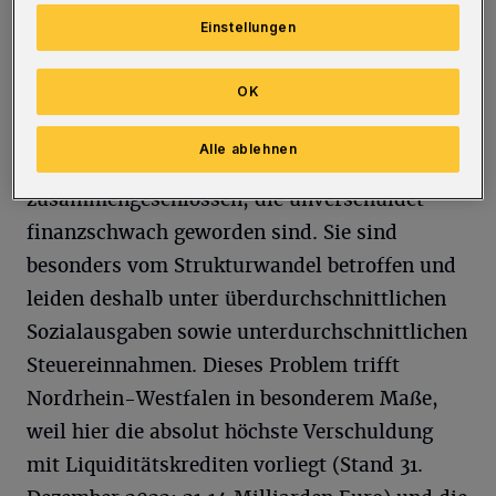
und Bürger in ihre Handlungsfähigkeit zu
Einstellungen
bewahren“, sagten die Initiativen-Sprecher
Christoph Gerbersmann und Martin Murrack.
OK
Im überparteilichen Aktionsbündnis haben
Alle ablehnen
sich 63 Kommunen aus sieben Bundesländern
zusammengeschlossen, die unverschuldet
finanzschwach geworden sind. Sie sind
besonders vom Strukturwandel betroffen und
leiden deshalb unter überdurchschnittlichen
Sozialausgaben sowie unterdurchschnittlichen
Steuereinnahmen. Dieses Problem trifft
Nordrhein-Westfalen in besonderem Maße,
weil hier die absolut höchste Verschuldung
mit Liquiditätskrediten vorliegt (Stand 31.