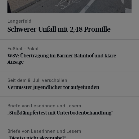
Langerfeld
Schwerer Unfall mit 2,48 Promille
Fußball-Pokal
WSV: Übertragung im Barmer Bahnhof und klare Ansage
WSV: Übertragung im Barmer Bahnhof und klare
Ansage
Seit dem 8. Juli verschollen
Vermisster Jugendlicher tot aufgefunden
Vermisster Jugendlicher tot aufgefunden
Briefe von Leserinnen und Lesern
„Stoßdämpfertest mit Unterbodenbehandlung“
„Stoßdämpfertest mit Unterbodenbehandlung“
Briefe von Leserinnen und Lesern
„Dies ist nicht akzeptabel“
„Dies ist nicht akzeptabel“