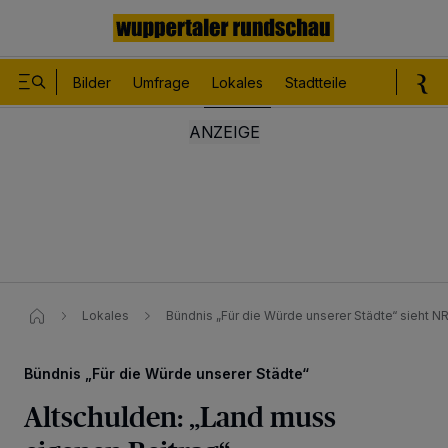
Bilder
Umfrage
Lokales
Stadtteile
Sport
Le
Lokales
Bündnis „Für die Würde unserer Städte“​ sieht NR
Bündnis „Für die Würde unserer Städte“
Altschulden: „Land muss