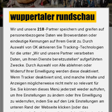
Wir und unsere
218
-Partner speichern und greifen auf
Protestaktion in Düsseldorf im Mai 2022.
personenbezogene Daten wie Browserdaten oder
Foto: Aktionsbündnis
eindeutige Kennungen auf Ihrem Gerät zu. Durch
Auswahl von OK aktivieren Sie Tracking-Technologien
für die unter „Wir und unsere Partner verarbeiten
Daten, um Ihnen Dienste bereitzustellen“ aufgeführten
D
Zwecke. Durch Auswahl von Alle ablehnen oder
er Anfang sei gemacht, bis zu einer
Widerruf Ihrer Einwilligung werden diese deaktiviert.
passenden Hilfe für die
Wenn Tracker deaktiviert sind, sind manche Inhalte und
Anzeigen möglicherweise nicht mehr so relevant für
finanzschwachen Kommunen in Nordrhein-
Sie. Sie können dieses Menü jederzeit wieder aufrufen,
Westfalen müssten aber noch entscheidende
um Ihre Einstellungen zu ändern oder Ihre Einwilligung
weitere Schritte folgen – mit dieser Botschaft
zu widerrufen, indem Sie auf den Link Einstellungen am
hat sich das Aktionsbündnis „Für die Würde
unteren Rand der Webseite klicken [oder das