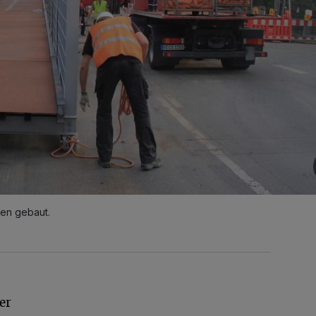
ren gebaut.
er