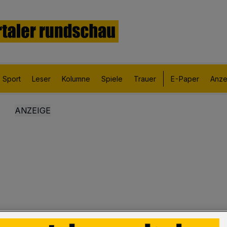
Sport
Leser
Kolumne
Spiele
Trauer
E-Paper
Anze