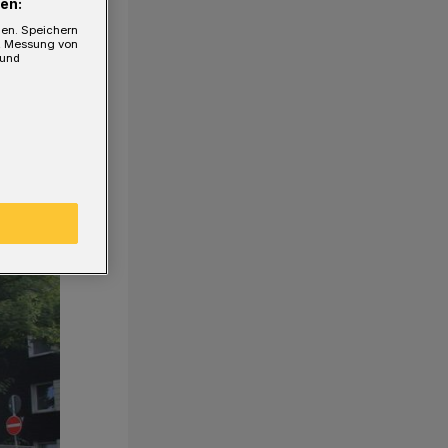
en:
gen. Speichern
e, Messung von
 und