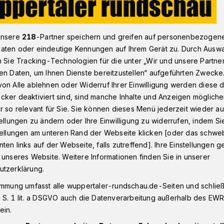
unsere
218
-Partner speichern und greifen auf personenbezogen
ömstraße für Fußgänger gesperrt
aten oder eindeutige Kennungen auf Ihrem Gerät zu. Durch Ausw
n Sie Tracking-Technologien für die unter „Wir und unsere Partne
en Daten, um Ihnen Dienste bereitzustellen“ aufgeführten Zwecke
on Alle ablehnen oder Widerruf Ihrer Einwilligung werden diese de
dströmstraße für
cker deaktiviert sind, sind manche Inhalte und Anzeigen möglich
r so relevant für Sie. Sie können dieses Menü jederzeit wieder au
tellungen zu ändern oder Ihre Einwilligung zu widerrufen, indem Si
esperrt
stellungen am unteren Rand der Webseite klicken [oder das schw
ten links auf der Webseite, falls zutreffend]. Ihre Einstellungen g
 unseres Website. Weitere Informationen finden Sie in unserer
ndströmstraße wird abgesenkt und in ihre
utzerklärung.
aher ist sie ab Dienstag (22. Mai 2018)
immung umfasst alle wuppertaler-rundschau.de-Seiten und schließt
h Ende Juni für Fußgänger gesperrt.
 S. 1 lit. a DSGVO auch die Datenverarbeitung außerhalb des EWR, 
ein.