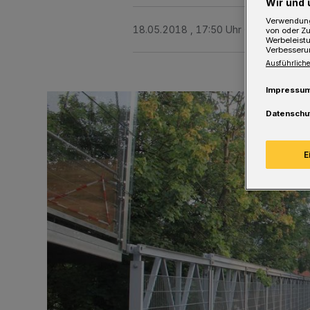
Wir und 
Verwendung
18.05.2018 , 17:50 Uhr
Eine Minute 
von oder Zu
Werbeleist
Verbesseru
Ausführliche
Impressu
Datenschu
E