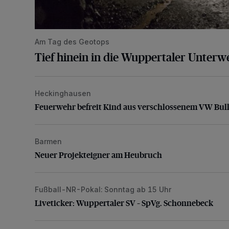
Am Tag des Geotops
Tief hinein in die Wuppertaler Unterwe
Heckinghausen
Feuerwehr befreit Kind aus verschlossenem VW Bulli
Feuerwehr befreit Kind aus verschlossenem VW Bull
Barmen
Neuer Projekteigner am Heubruch
Neuer Projekteigner am Heubruch
Fußball-NR-Pokal: Sonntag ab 15 Uhr
Liveticker: Wuppertaler SV – SpVg. Schonnebeck
Liveticker: Wuppertaler SV – SpVg. Schonnebeck