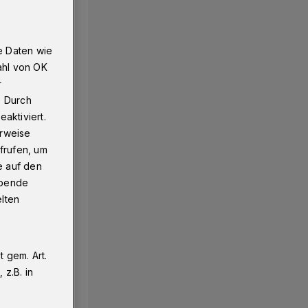
e Daten wie
ahl von OK
r
. Durch
aktiviert.
erweise
frufen, um
e auf den
ebende
elten
 gem. Art.
z.B. in