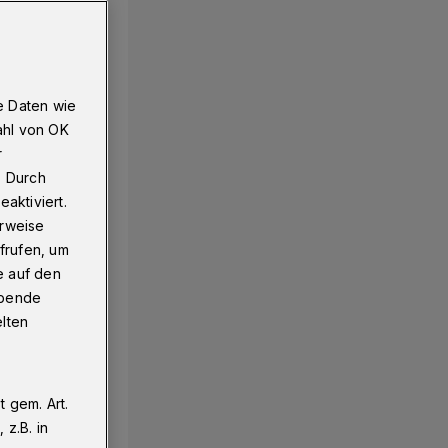
e Daten wie
ahl von OK
r
. Durch
aktiviert.
erweise
frufen, um
e auf den
ebende
elten
 gem. Art.
z.B. in