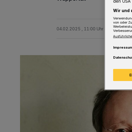
den USA 
Wir und 
Verwendung
von oder Zu
Werbeleist
04.02.2025 , 11:00 Uhr
5 Minuten Le
Verbesseru
Ausführliche
Impressu
Datenschu
E