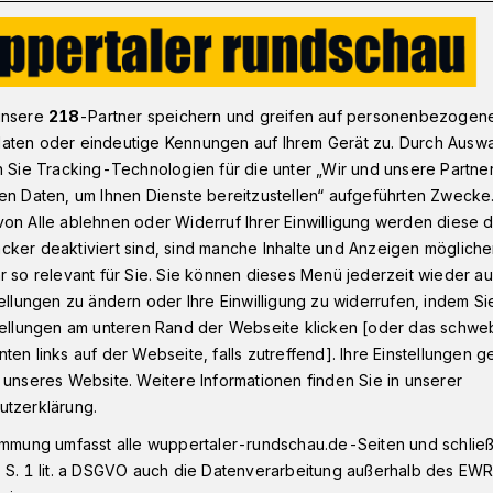
ichtsverein will Heimatbewusstsein vermitteln
unsere
218
-Partner speichern und greifen auf personenbezogen
aten oder eindeutige Kennungen auf Ihrem Gerät zu. Durch Ausw
n Sie Tracking-Technologien für die unter „Wir und unsere Partne
en Daten, um Ihnen Dienste bereitzustellen“ aufgeführten Zwecke
eschichtsverein
on Alle ablehnen oder Widerruf Ihrer Einwilligung werden diese de
cker deaktiviert sind, sind manche Inhalte und Anzeigen möglich
bewusstsein
r so relevant für Sie. Sie können dieses Menü jederzeit wieder au
tellungen zu ändern oder Ihre Einwilligung zu widerrufen, indem Si
stellungen am unteren Rand der Webseite klicken [oder das schw
ten links auf der Webseite, falls zutreffend]. Ihre Einstellungen g
 unseres Website. Weitere Informationen finden Sie in unserer
utzerklärung.
ang Heinrichs von der Bergischen Uni über
immung umfasst alle wuppertaler-rundschau.de-Seiten und schließt
ergischen Geschichtsvereins, Abteilung
 S. 1 lit. a DSGVO auch die Datenverarbeitung außerhalb des EWR, 