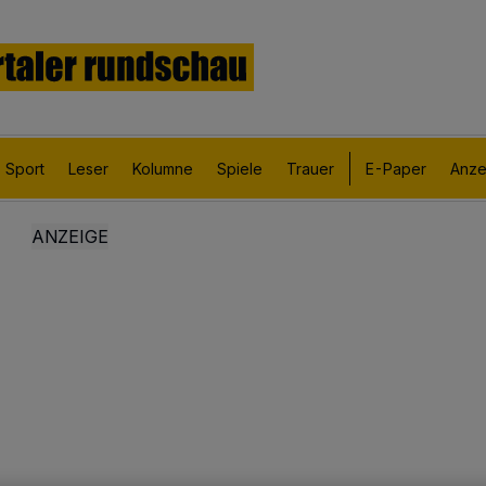
Sport
Leser
Kolumne
Spiele
Trauer
E-Paper
Anze