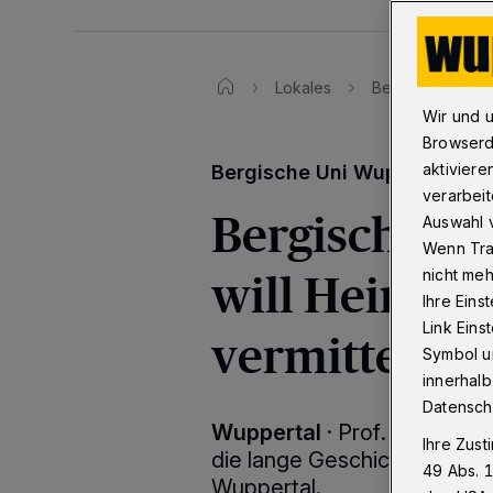
Lokales
Bergischer Gesch
Wir und 
Browserd
aktiviere
Bergische Uni Wuppertal
verarbeit
Bergischer G
Auswahl v
Wenn Tra
will Heimat
nicht meh
Ihre Eins
Link Ein
vermitteln
Symbol un
innerhalb
Datensch
Wuppertal
·
Prof. Dr. Wolfg
Ihre Zust
die lange Geschichte des B
49 Abs. 1
Wuppertal.