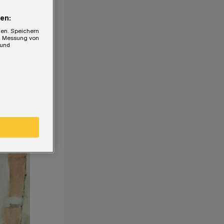
en:
gen. Speichern
e, Messung von
 und