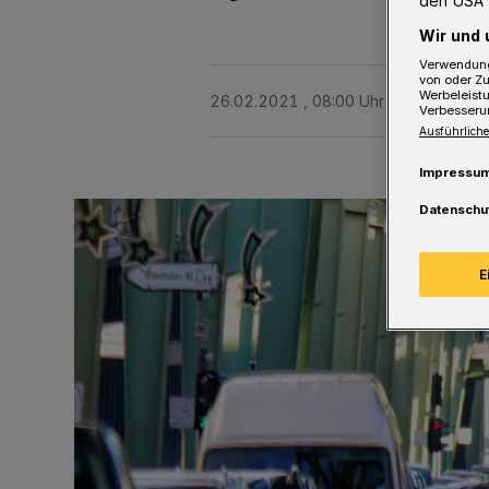
den USA 
Wir und 
Verwendung
von oder Zu
Werbeleist
26.02.2021 , 08:00 Uhr
Eine Minute 
Verbesseru
Ausführliche
Impressu
Datenschu
E