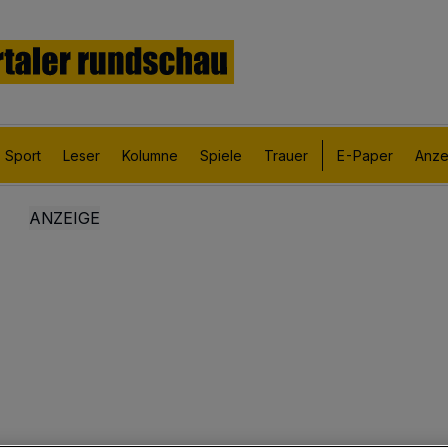
Sport
Leser
Kolumne
Spiele
Trauer
E-Paper
Anze