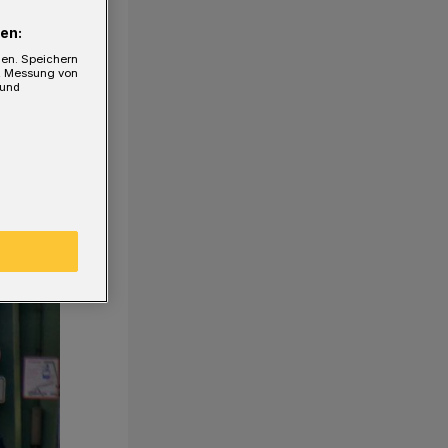
en:
gen. Speichern
e, Messung von
 und