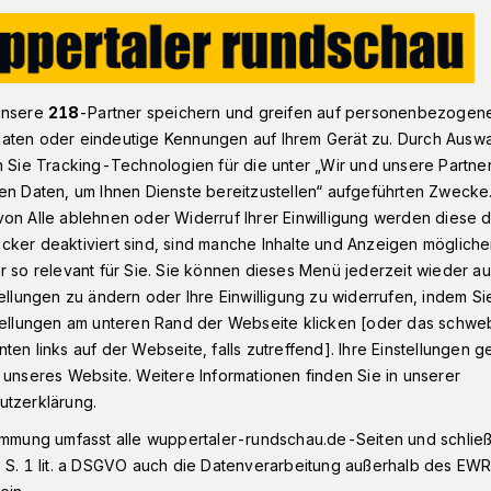
uppertal: Forschung zu Sicherheit im Straßenverkehr
unsere
218
-Partner speichern und greifen auf personenbezogen
aten oder eindeutige Kennungen auf Ihrem Gerät zu. Durch Ausw
n Sie Tracking-Technologien für die unter „Wir und unsere Partne
en Daten, um Ihnen Dienste bereitzustellen“ aufgeführten Zwecke
 Sicherheit im
on Alle ablehnen oder Widerruf Ihrer Einwilligung werden diese de
cker deaktiviert sind, sind manche Inhalte und Anzeigen möglich
ehr
r so relevant für Sie. Sie können dieses Menü jederzeit wieder au
tellungen zu ändern oder Ihre Einwilligung zu widerrufen, indem Si
stellungen am unteren Rand der Webseite klicken [oder das schw
ten links auf der Webseite, falls zutreffend]. Ihre Einstellungen g
h Fahrzeuge künftig noch sicherer
 unseres Website. Weitere Informationen finden Sie in unserer
 diese Frage liefern Wissenschaftlerinnen
utzerklärung.
hrstuhls für Optimierung mechanischer
immung umfasst alle wuppertaler-rundschau.de-Seiten und schließt
ni Wuppertal unter Leitung von Prof. Dr.-
 S. 1 lit. a DSGVO auch die Datenverarbeitung außerhalb des EWR, 