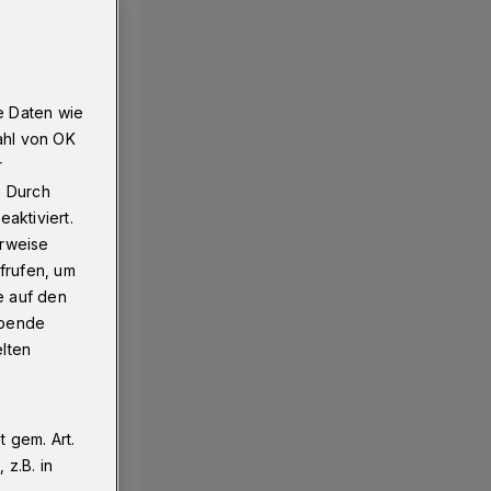
e Daten wie
ahl von OK
r
. Durch
aktiviert.
erweise
frufen, um
e auf den
ebende
elten
 gem. Art.
z.B. in