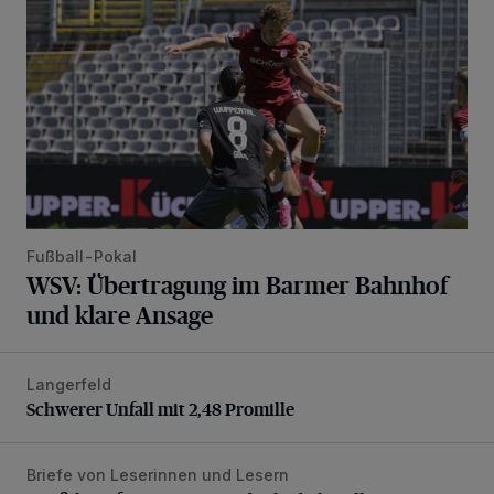
Fußball-Pokal
WSV: Übertragung im Barmer Bahnhof
und klare Ansage
Langerfeld
Schwerer Unfall mit 2,48 Promille
Schwerer Unfall mit 2,48 Promille
Briefe von Leserinnen und Lesern
„Stoßdämpfertest mit Unterbodenbehandlung“