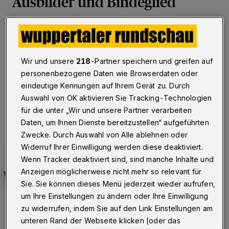
Ausbilder und Bindeglied
Wuppertal
·
Dr. Matthias Ehrhardt, Professor für
Angewandte Mathematik und Numerische Analysis an
der Bergischen Universität Wuppertal, wurde in das
Executive Board von „EU-MATHS-IN“ gewählt.
Wir und unsere
218
-Partner speichern und greifen auf
personenbezogene Daten wie Browserdaten oder
eindeutige Kennungen auf Ihrem Gerät zu. Durch
Auswahl von OK aktivieren Sie Tracking-Technologien
28.02.2022 , 09:30 Uhr
Eine Minute Lesezeit
für die unter „Wir und unsere Partner verarbeiten
Daten, um Ihnen Dienste bereitzustellen“ aufgeführten
Zwecke. Durch Auswahl von Alle ablehnen oder
Widerruf Ihrer Einwilligung werden diese deaktiviert.
Wenn Tracker deaktiviert sind, sind manche Inhalte und
Anzeigen möglicherweise nicht mehr so relevant für
Sie. Sie können dieses Menü jederzeit wieder aufrufen,
um Ihre Einstellungen zu ändern oder Ihre Einwilligung
zu widerrufen, indem Sie auf den Link Einstellungen am
unteren Rand der Webseite klicken [oder das