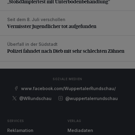
„Stoßdämpfertest mit Unterbodenbehandlung“
Seit dem 8. Juli verschollen
Vermisster Jugendlicher tot aufgefunden
Vermisster Jugendlicher tot aufgefunden
Überfall in der Südstadt
Polizei fahndet nach Dieb mit sehr schlechten Zähnen
Polizei fahndet nach Dieb mit sehr schlechten Zähnen
SOZIALE MEDIEN
www.facebook.com/WuppertalerRundschau/
@WRundschau
@wuppertalerrundschau
SERVICES
VERLAG
Reklamation
Mediadaten