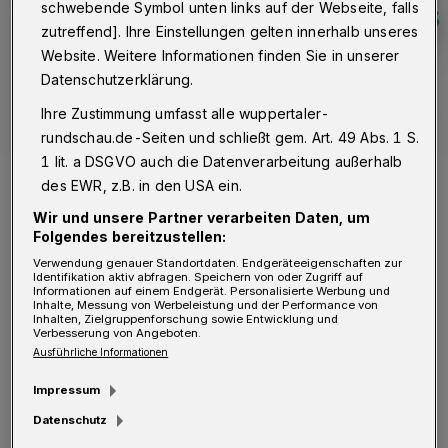
schwebende Symbol unten links auf der Webseite, falls
zutreffend]. Ihre Einstellungen gelten innerhalb unseres
Website. Weitere Informationen finden Sie in unserer
Datenschutzerklärung.
Ihre Zustimmung umfasst alle wuppertaler-
rundschau.de-Seiten und schließt gem. Art. 49 Abs. 1 S.
1 lit. a DSGVO auch die Datenverarbeitung außerhalb
Internationales Netzwerk: Alle dunkel markierten Länder haben
des EWR, z.B. in den USA ein.
nationale Organisationen, die in EU-MATHS-IN vertreten sind.
Foto: Bergische Uni
Wir und unsere Partner verarbeiten Daten, um
Folgendes bereitzustellen:
Verwendung genauer Standortdaten. Endgeräteeigenschaften zur
Identifikation aktiv abfragen. Speichern von oder Zugriff auf
Informationen auf einem Endgerät. Personalisierte Werbung und
Inhalte, Messung von Werbeleistung und der Performance von
Inhalten, Zielgruppenforschung sowie Entwicklung und
E
Verbesserung von Angeboten.
s ist ein europäisches Netzwerk für
Ausführliche Informationen
angewandte Mathematik und
Impressum
Industriemathematik und bündelt die
Datenschutz
Aktivitäten der jeweiligen nationalen