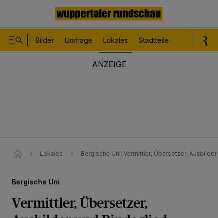
Bilder
Umfrage
Lokales
Stadtteile
Sport
Le
Lokales
Bergische Uni: Vermittler, Übersetzer, Ausbilde
Bergische Uni
Vermittler, Übersetzer,