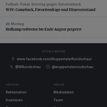
Fußball-Pokal: Sonntag gegen Schonnebeck
WSV: Comeback, Favoritenfrage und Fitnesszustand
WSV: Comeback, Favoritenfrage und Fitnesszustand
Ab Montag
Hofkamp teilweise bis Ende August gesperrt
Hofkamp teilweise bis Ende August gesperrt
SOZIALE MEDIEN
www.facebook.com/WuppertalerRundschau/
@WRundschau
@wuppertalerrundschau
SERVICES
VERLAG
Reklamation
Mediadaten
Inserieren
Team