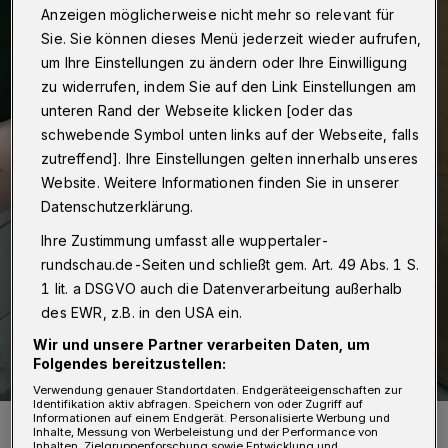
Anzeigen möglicherweise nicht mehr so relevant für
Sie. Sie können dieses Menü jederzeit wieder aufrufen,
um Ihre Einstellungen zu ändern oder Ihre Einwilligung
zu widerrufen, indem Sie auf den Link Einstellungen am
unteren Rand der Webseite klicken [oder das
schwebende Symbol unten links auf der Webseite, falls
zutreffend]. Ihre Einstellungen gelten innerhalb unseres
Website. Weitere Informationen finden Sie in unserer
Datenschutzerklärung.
Ihre Zustimmung umfasst alle wuppertaler-
rundschau.de-Seiten und schließt gem. Art. 49 Abs. 1 S.
1 lit. a DSGVO auch die Datenverarbeitung außerhalb
des EWR, z.B. in den USA ein.
Wir und unsere Partner verarbeiten Daten, um
Folgendes bereitzustellen:
Verwendung genauer Standortdaten. Endgeräteeigenschaften zur
Identifikation aktiv abfragen. Speichern von oder Zugriff auf
Informationen auf einem Endgerät. Personalisierte Werbung und
Das kleine Männchen ist das mittlerweile dritte Jungtier.
Inhalte, Messung von Werbeleistung und der Performance von
Foto: Der Grüne Zoo Wuppertal / Wiegmann
Inhalten, Zielgruppenforschung sowie Entwicklung und