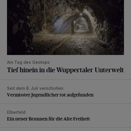
Am Tag des Geotops
Tief hinein in die Wuppertaler Unterwelt
Seit dem 8. Juli verschollen
Vermisster Jugendlicher tot aufgefunden
Vermisster Jugendlicher tot aufgefunden
Elberfeld
Ein neuer Brunnen für die Alte Freiheit
Ein neuer Brunnen für die Alte Freiheit