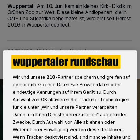
Wuppertal
·
Am 10. Juni kam ein kleines Kirk-Dikdik im
Grünen Zoo zur Welt. Diese kleine Antilopenart, die in
Ost- und Südafrika beheimatet ist, wird erst seit Herbst
2016 in Wuppertal gepflegt.
27.06.2018 , 13:11 Uhr
Eine Minute Lesezeit
Wir und unsere
218
-Partner speichern und greifen auf
personenbezogene Daten wie Browserdaten oder
eindeutige Kennungen auf Ihrem Gerät zu. Durch
Auswahl von OK aktivieren Sie Tracking-Technologien
für die unter „Wir und unsere Partner verarbeiten
Daten, um Ihnen Dienste bereitzustellen“ aufgeführten
Zwecke. Durch Auswahl von Alle ablehnen oder
Widerruf Ihrer Einwilligung werden diese deaktiviert.
Wenn Tracker deaktiviert sind, sind manche Inhalte und