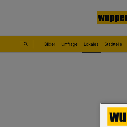
Bilder
Umfrage
Lokales
Stadtteile