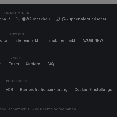
SOZIALE MEDIEN
chau/
@WRundschau
@wuppertalerrundschau
SERVICES
ortal
Stellenmarkt
Immobilienmarkt
AZUBI NRW
VERLAG
n
Team
Karriere
FAQ
RECHTLICHES
AGB
Barrierefreiheitserklärung
Cookie-Einstellungen
sellschaft mbH | Alle Rechte vorbehalten