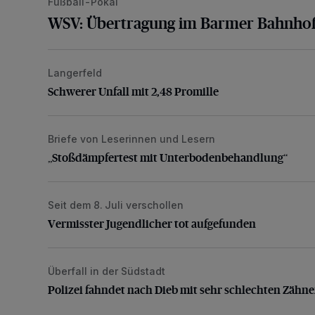
Fußball-Pokal
WSV: Übertragung im Barmer Bahnhof
Langerfeld
Schwerer Unfall mit 2,48 Promille
Schwerer Unfall mit 2,48 Promille
Briefe von Leserinnen und Lesern
„Stoßdämpfertest mit Unterbodenbehandlung“
„Stoßdämpfertest mit Unterbodenbehandlung“
Seit dem 8. Juli verschollen
Vermisster Jugendlicher tot aufgefunden
Vermisster Jugendlicher tot aufgefunden
Überfall in der Südstadt
Polizei fahndet nach Dieb mit sehr schlechten Zähne
Polizei fahndet nach Dieb mit sehr schlechten Zähn