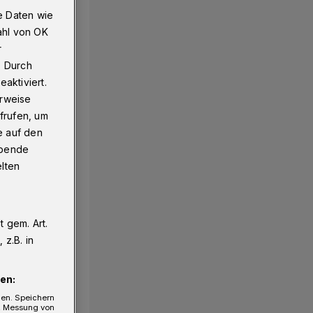
e Daten wie
ahl von OK
r
. Durch
aktiviert.
erweise
frufen, um
e auf den
ebende
elten
 gem. Art.
z.B. in
en:
gen. Speichern
e, Messung von