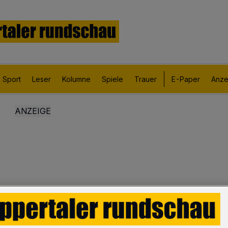
Sport
Leser
Kolumne
Spiele
Trauer
E-Paper
Anze