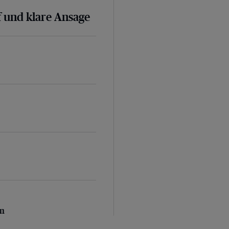
 und klare Ansage
n
en