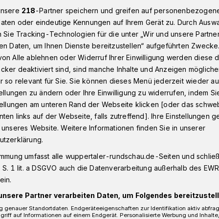
unsere
218
-Partner speichern und greifen auf personenbezogen
aten oder eindeutige Kennungen auf Ihrem Gerät zu. Durch Ausw
n Sie Tracking-Technologien für die unter „Wir und unsere Partne
et nach Unfall
en Daten, um Ihnen Dienste bereitzustellen“ aufgeführten Zwecke
on Alle ablehnen oder Widerruf Ihrer Einwilligung werden diese de
cker deaktiviert sind, sind manche Inhalte und Anzeigen möglich
r so relevant für Sie. Sie können dieses Menü jederzeit wieder au
tellungen zu ändern oder Ihre Einwilligung zu widerrufen, indem Si
lüchtet nach Unfall
stellungen am unteren Rand der Webseite klicken [oder das schw
ten links auf der Webseite, falls zutreffend]. Ihre Einstellungen g
 unseres Website. Weitere Informationen finden Sie in unserer
ittwoch (7. Februar 2018) hat auf der
utzerklärung.
ofahrer eine junge Frau angefahren.
immung umfasst alle wuppertaler-rundschau.de-Seiten und schließt
 S. 1 lit. a DSGVO auch die Datenverarbeitung außerhalb des EWR, 
ein.
unsere Partner verarbeiten Daten, um Folgendes bereitzustell
Lesezeit
 genauer Standortdaten. Endgeräteeigenschaften zur Identifikation aktiv abfra
griff auf Informationen auf einem Endgerät. Personalisierte Werbung und Inhalt