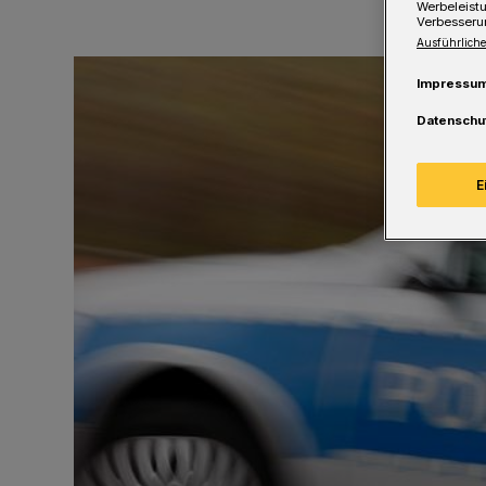
Werbeleist
Verbesseru
Ausführliche
Impressu
Datenschu
E