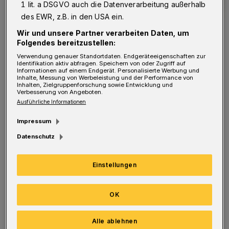
1 lit. a DSGVO auch die Datenverarbeitung außerhalb
des EWR, z.B. in den USA ein.
Wir und unsere Partner verarbeiten Daten, um
Folgendes bereitzustellen:
Verwendung genauer Standortdaten. Endgeräteeigenschaften zur
Identifikation aktiv abfragen. Speichern von oder Zugriff auf
Symbolfoto.
Informationen auf einem Endgerät. Personalisierte Werbung und
Inhalte, Messung von Werbeleistung und der Performance von
Foto: WSW
Inhalten, Zielgruppenforschung sowie Entwicklung und
Verbesserung von Angeboten.
Ausführliche Informationen
Impressum
Datenschutz
Es kann daher laut WSW in den ersten Tagen
zu einer kurzfristigen Trinkwassertrübung im
Einstellungen
Stadtteil Barmen kommen. Dies stellt jedoch
keine Beeinträchtigung der
OK
Trinkwasserqualität dar. Sollte es in
Einzelfällen zu Versorgungsunterbrechungen
Alle ablehnen