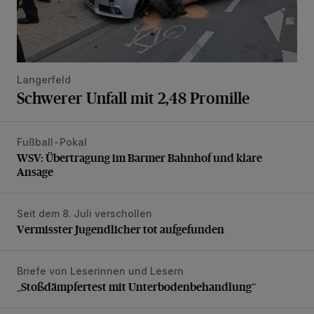
Langerfeld
Schwerer Unfall mit 2,48 Promille
Fußball-Pokal
WSV: Übertragung im Barmer Bahnhof und klare Ansage
WSV: Übertragung im Barmer Bahnhof und klare
Ansage
Seit dem 8. Juli verschollen
Vermisster Jugendlicher tot aufgefunden
Vermisster Jugendlicher tot aufgefunden
Briefe von Leserinnen und Lesern
„Stoßdämpfertest mit Unterbodenbehandlung“
„Stoßdämpfertest mit Unterbodenbehandlung“