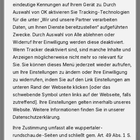
eindeutige Kennungen auf Ihrem Gerät zu. Durch
Wuppertal
·
Ab Montag (6. November 2017) werden
in der Straße "Fischertal" Erneuerungen an Armaturen
Auswahl von OK aktivieren Sie Tracking-Technologien
einer Trinkwassertransportleitung durchgeführt.
für die unter „Wir und unsere Partner verarbeiten
Daten, um Ihnen Dienste bereitzustellen“ aufgeführten
Zwecke. Durch Auswahl von Alle ablehnen oder
Widerruf Ihrer Einwilligung werden diese deaktiviert.
02.11.2017 , 12:46 Uhr
Eine Minute Lesezeit
Wenn Tracker deaktiviert sind, sind manche Inhalte und
Anzeigen möglicherweise nicht mehr so relevant für
Sie. Sie können dieses Menü jederzeit wieder aufrufen,
um Ihre Einstellungen zu ändern oder Ihre Einwilligung
zu widerrufen, indem Sie auf den Link Einstellungen am
unteren Rand der Webseite klicken [oder das
schwebende Symbol unten links auf der Webseite, falls
zutreffend]. Ihre Einstellungen gelten innerhalb unseres
Website. Weitere Informationen finden Sie in unserer
Datenschutzerklärung.
Ihre Zustimmung umfasst alle wuppertaler-
rundschau.de-Seiten und schließt gem. Art. 49 Abs. 1 S.