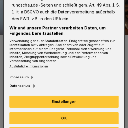
rundschau.de-Seiten und schließt gem. Art. 49 Abs. 1 S.
1 lit. a DSGVO auch die Datenverarbeitung außerhalb
des EWR, z.B. in den USA ein.
Wir und unsere Partner verarbeiten Daten, um
Folgendes bereitzustellen:
Symbolfoto.
Verwendung genauer Standortdaten. Endgeräteeigenschaften zur
Identifikation aktiv abfragen. Speichern von oder Zugriff auf
Foto: Polizei
Informationen auf einem Endgerät. Personalisierte Werbung und
Inhalte, Messung von Werbeleistung und der Performance von
Inhalten, Zielgruppenforschung sowie Entwicklung und
Verbesserung von Angeboten.
Ausführliche Informationen
Impressum
E
r war bekleidet mit einer karierten
Datenschutz
Kappe, einer dunkelblauen Weste,
khakifarbener Jacke und schwarzer
Einstellungen
Jogginghose.
OK