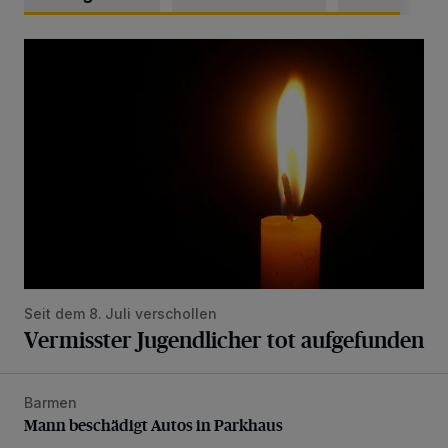
Vermisster Jugendlicher tot aufgefunden
Seit dem 8. Juli verschollen
Vermisster Jugendlicher tot aufgefunden
Barmen
Mann beschädigt Autos in Parkhaus
Mann beschädigt Autos in Parkhaus