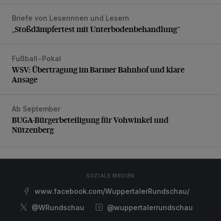
Briefe von Leserinnen und Lesern
„Stoßdämpfertest mit Unterbodenbehandlung“
„Stoßdämpfertest mit Unterbodenbehandlung“
Fußball-Pokal
WSV: Übertragung im Barmer Bahnhof und klare Ansage
WSV: Übertragung im Barmer Bahnhof und klare
Ansage
Ab September
BUGA-Bürgerbeteiligung für Vohwinkel und Nützenberg
BUGA-Bürgerbeteiligung für Vohwinkel und
Nützenberg
SOZIALE MEDIEN
www.facebook.com/WuppertalerRundschau/
@WRundschau
@wuppertalerrundschau