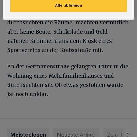
An der Nesselstraße gelangten Einbrecher in
Alle ablehnen
ein Büro. Sie knackten einen Schrank und
durchsuchten die Räume, machten vermutlich
aber keine Beute. Schokolade und Geld
nahmen Kriminelle aus dem Kiosk eines
Sportvereins an der Krebsstraße mit.
An der Germanenstraße gelangten Täter in die
Wohnung eines Mehrfamilienhauses und
durchsuchten sie. Ob etwas gestohlen wurde,
ist noch unklar.
Meistgelesen
Neueste Artikel
Zum Thema