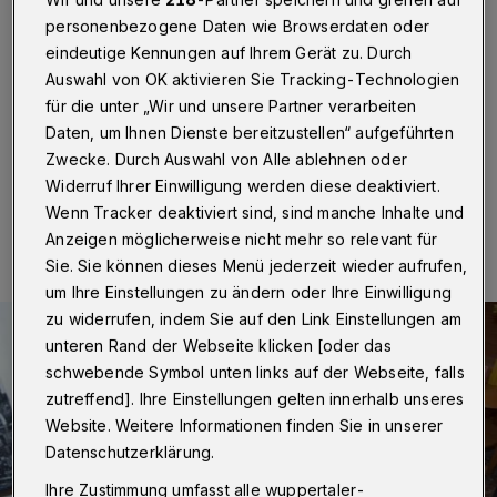
Wuppertal
·
Am Alten Markt ist ein Unbekannter in ein
personenbezogene Daten wie Browserdaten oder
Fitness-Studio eingestiegen. Der Täter brach eine
eindeutige Kennungen auf Ihrem Gerät zu. Durch
Kasse auf und stahl Geld. Eine Angestellte überraschte
Auswahl von OK aktivieren Sie Tracking-Technologien
den Mann (etwa 160 cm groß und hellblond), der
für die unter „Wir und unsere Partner verarbeiten
daraufhin floh.
Daten, um Ihnen Dienste bereitzustellen“ aufgeführten
Zwecke. Durch Auswahl von Alle ablehnen oder
Widerruf Ihrer Einwilligung werden diese deaktiviert.
14.09.2017 , 08:24 Uhr
Eine Minute Lesezeit
Wenn Tracker deaktiviert sind, sind manche Inhalte und
Anzeigen möglicherweise nicht mehr so relevant für
Sie. Sie können dieses Menü jederzeit wieder aufrufen,
um Ihre Einstellungen zu ändern oder Ihre Einwilligung
zu widerrufen, indem Sie auf den Link Einstellungen am
unteren Rand der Webseite klicken [oder das
schwebende Symbol unten links auf der Webseite, falls
zutreffend]. Ihre Einstellungen gelten innerhalb unseres
Website. Weitere Informationen finden Sie in unserer
Datenschutzerklärung.
Ihre Zustimmung umfasst alle wuppertaler-