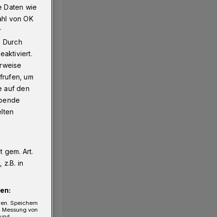
e Daten wie
ahl von OK
r
. Durch
aktiviert.
erweise
frufen, um
e auf den
ebende
elten
 gem. Art.
z.B. in
en:
gen. Speichern
e, Messung von
 und