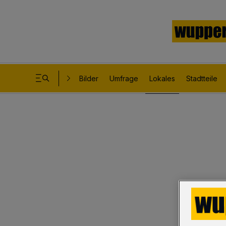
Bilder
Umfrage
Lokales
Stadtteile