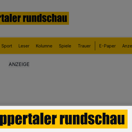
Sport
Leser
Kolumne
Spiele
Trauer
E-Paper
Anze