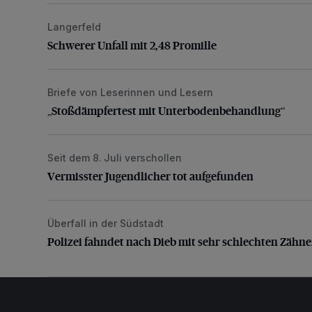
Langerfeld
Schwerer Unfall mit 2,48 Promille
Schwerer Unfall mit 2,48 Promille
Briefe von Leserinnen und Lesern
„Stoßdämpfertest mit Unterbodenbehandlung“
„Stoßdämpfertest mit Unterbodenbehandlung“
Seit dem 8. Juli verschollen
Vermisster Jugendlicher tot aufgefunden
Vermisster Jugendlicher tot aufgefunden
Überfall in der Südstadt
Polizei fahndet nach Dieb mit sehr schlechten Zähne
Polizei fahndet nach Dieb mit sehr schlechten Zähn