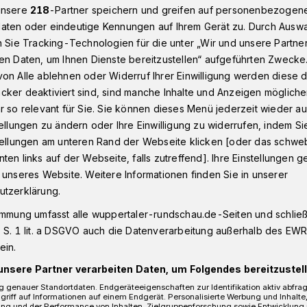
unsere
218
-Partner speichern und greifen auf personenbezogen
aten oder eindeutige Kennungen auf Ihrem Gerät zu. Durch Ausw
n Sie Tracking-Technologien für die unter „Wir und unsere Partne
gischen Boot
en Daten, um Ihnen Dienste bereitzustellen“ aufgeführten Zwecke
on Alle ablehnen oder Widerruf Ihrer Einwilligung werden diese de
cker deaktiviert sind, sind manche Inhalte und Anzeigen möglich
r so relevant für Sie. Sie können dieses Menü jederzeit wieder au
 bergischen Boot
tellungen zu ändern oder Ihre Einwilligung zu widerrufen, indem Si
stellungen am unteren Rand der Webseite klicken [oder das schw
ten links auf der Webseite, falls zutreffend]. Ihre Einstellungen g
 unseres Website. Weitere Informationen finden Sie in unserer
) in den Kreisen Wuppertal, Solingen und
utzerklärung.
 schon an einem Strang", so Harry Gohr,
s Wuppertal. Jetzt fusionieren alle drei
immung umfasst alle wuppertaler-rundschau.de-Seiten und schließt
nd.
 S. 1 lit. a DSGVO auch die Datenverarbeitung außerhalb des EWR, 
ein.
unsere Partner verarbeiten Daten, um Folgendes bereitzustell
 genauer Standortdaten. Endgeräteeigenschaften zur Identifikation aktiv abfra
griff auf Informationen auf einem Endgerät. Personalisierte Werbung und Inhalt
esezeit
ung und der Performance von Inhalten, Zielgruppenforschung sowie Entwicklung