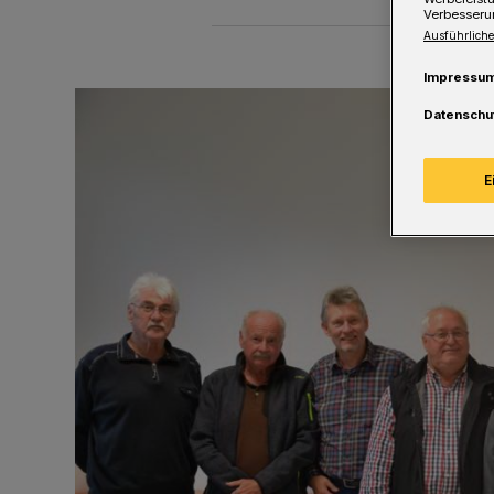
Verbesseru
Ausführliche
Impressu
Datenschu
E