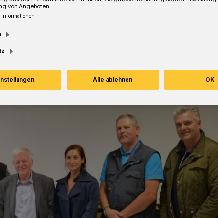
ng von Angeboten.
 Informationen
m
tz
instellungen
Alle ablehnen
OK