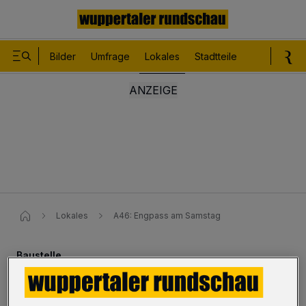
Bilder
Umfrage
Lokales
Stadtteile
Sport
Le
Lokales
A46: Engpass am Samstag
Baustelle
A46: Engpass am Samstag