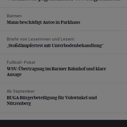
Barmen
Mann beschädigt Autos in Parkhaus
Mann beschädigt Autos in Parkhaus
Briefe von Leserinnen und Lesern
„Stoßdämpfertest mit Unterbodenbehandlung“
„Stoßdämpfertest mit Unterbodenbehandlung“
Fußball-Pokal
WSV: Übertragung im Barmer Bahnhof und klare Ansage
WSV: Übertragung im Barmer Bahnhof und klare
Ansage
Ab September
BUGA-Bürgerbeteiligung für Vohwinkel und Nützenberg
BUGA-Bürgerbeteiligung für Vohwinkel und
Nützenberg