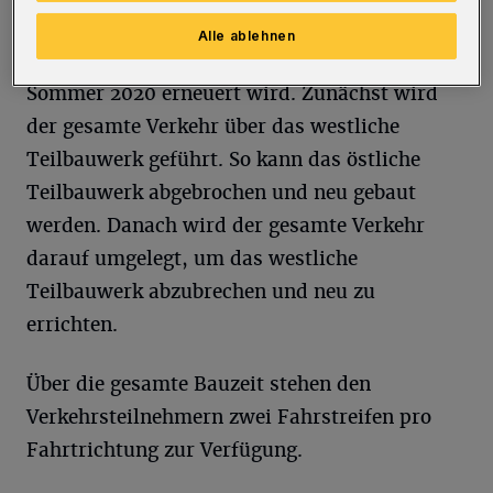
Ruhr richtet eine Dauerbaustelle an der Brücke
Alle ablehnen
Westring ein, die in zwei Abschnitten bis
Sommer 2020 erneuert wird. Zunächst wird
der gesamte Verkehr über das westliche
Teilbauwerk geführt. So kann das östliche
Teilbauwerk abgebrochen und neu gebaut
werden. Danach wird der gesamte Verkehr
darauf umgelegt, um das westliche
Teilbauwerk abzubrechen und neu zu
errichten.
Über die gesamte Bauzeit stehen den
Verkehrsteilnehmern zwei Fahrstreifen pro
Fahrtrichtung zur Verfügung.