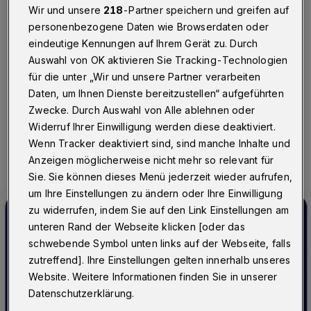
Wir und unsere
218
-Partner speichern und greifen auf
Wuppertal
·
Am Samstag (11. März 2017) steht von 8
bis 20 Uhr zwischen den A46-Anschlussstellen
personenbezogene Daten wie Browserdaten oder
Wuppertal-Sonnborn und Haan-Ost nur ein
eindeutige Kennungen auf Ihrem Gerät zu. Durch
Fahrstreifen zur Verfügung. Es muss mit
Auswahl von OK aktivieren Sie Tracking-Technologien
Verkehrsbehinderungen gerechnet werden.
für die unter „Wir und unsere Partner verarbeiten
Daten, um Ihnen Dienste bereitzustellen“ aufgeführten
Zwecke. Durch Auswahl von Alle ablehnen oder
Widerruf Ihrer Einwilligung werden diese deaktiviert.
10.03.2017 , 21:44 Uhr
Eine Minute Lesezeit
Wenn Tracker deaktiviert sind, sind manche Inhalte und
Anzeigen möglicherweise nicht mehr so relevant für
Sie. Sie können dieses Menü jederzeit wieder aufrufen,
um Ihre Einstellungen zu ändern oder Ihre Einwilligung
zu widerrufen, indem Sie auf den Link Einstellungen am
unteren Rand der Webseite klicken [oder das
schwebende Symbol unten links auf der Webseite, falls
zutreffend]. Ihre Einstellungen gelten innerhalb unseres
Website. Weitere Informationen finden Sie in unserer
Datenschutzerklärung.