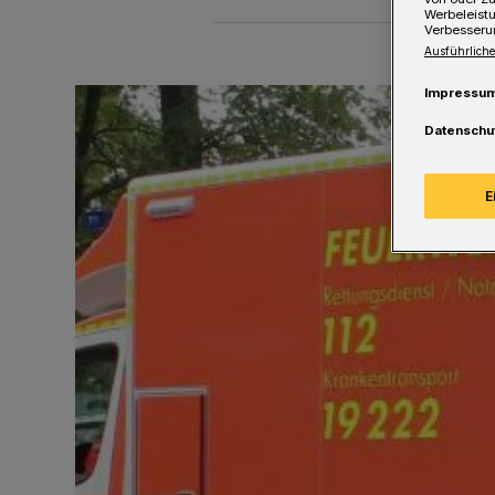
Werbeleist
Verbesseru
Ausführliche
Impressu
Datenschu
E