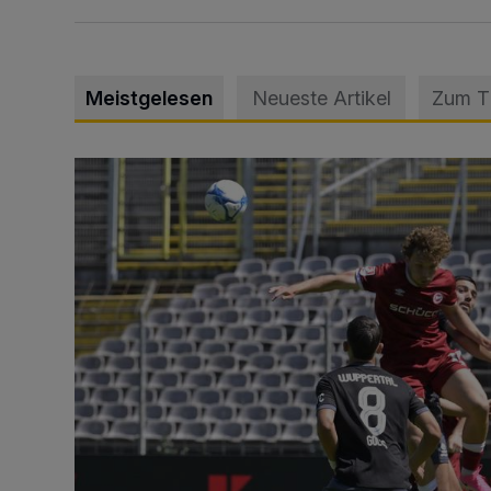
Meistgelesen
Neueste Artikel
Zum 
WSV: Übertragung im Barmer Bahnhof und klare An