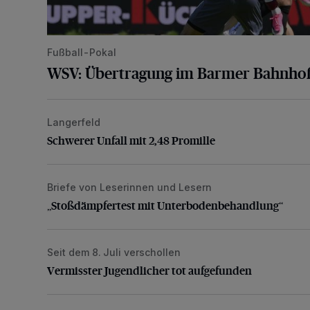
Fußball-Pokal
WSV: Übertragung im Barmer Bahnhof
Langerfeld
Schwerer Unfall mit 2,48 Promille
Schwerer Unfall mit 2,48 Promille
Briefe von Leserinnen und Lesern
„Stoßdämpfertest mit Unterbodenbehandlung“
„Stoßdämpfertest mit Unterbodenbehandlung“
Seit dem 8. Juli verschollen
Vermisster Jugendlicher tot aufgefunden
Vermisster Jugendlicher tot aufgefunden