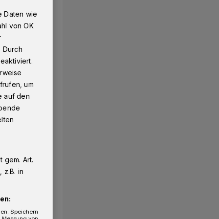
e Daten wie
ahl von OK
r
. Durch
aktiviert.
erweise
frufen, um
e auf den
ebende
elten
 gem. Art.
z.B. in
en:
gen. Speichern
e, Messung von