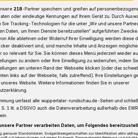
unsere
218
-Partner speichern und greifen auf personenbezogen
aten oder eindeutige Kennungen auf Ihrem Gerät zu. Durch Ausw
n Sie Tracking-Technologien für die unter „Wir und unsere Partne
en Bus
en Daten, um Ihnen Dienste bereitzustellen“ aufgeführten Zwecke
on Alle ablehnen oder Widerruf Ihrer Einwilligung werden diese de
cker deaktiviert sind, sind manche Inhalte und Anzeigen möglich
r so relevant für Sie. Sie können dieses Menü jederzeit wieder au
gegen Bus
tellungen zu ändern oder Ihre Einwilligung zu widerrufen, indem Si
stellungen am unteren Rand der Webseite klicken [oder das schw
ten links auf der Webseite, falls zutreffend]. Ihre Einstellungen g
 unseres Website. Weitere Informationen finden Sie in unserer
talzusammenstoß eines Pkw und eines
utzerklärung.
 Donnerstag (9. März 2017) auf der
immung umfasst alle wuppertaler-rundschau.de-Seiten und schließt
e zwei Personen verletzt.
 S. 1 lit. a DSGVO auch die Datenverarbeitung außerhalb des EWR, 
ein.
unsere Partner verarbeiten Daten, um Folgendes bereitzustell
 genauer Standortdaten. Endgeräteeigenschaften zur Identifikation aktiv abfra
Lesezeit
griff auf Informationen auf einem Endgerät. Personalisierte Werbung und Inhalt