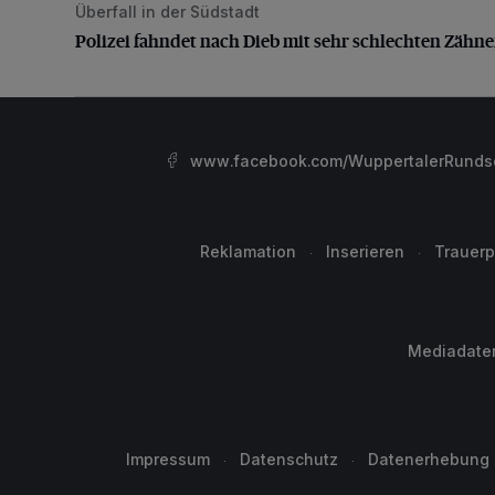
Überfall in der Südstadt
Polizei fahndet nach Dieb mit sehr schlechten Zähne
Polizei fahndet nach Dieb mit sehr schlechten Zähn
www.facebook.com/WuppertalerRunds
Reklamation
Inserieren
Trauerp
Mediadate
Impressum
Datenschutz
Datenerhebung