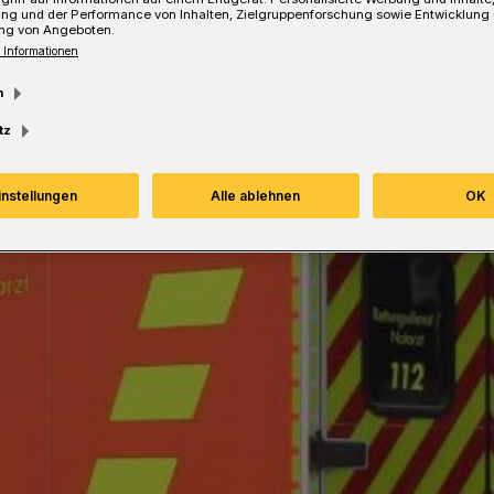
ung und der Performance von Inhalten, Zielgruppenforschung sowie Entwicklung
ng von Angeboten.
 Informationen
m
tz
instellungen
Alle ablehnen
OK