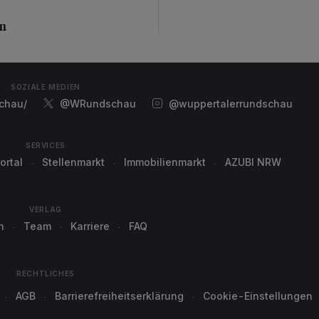
n
en
SOZIALE MEDIEN
chau/
@WRundschau
@wuppertalerrundschau
SERVICES
ortal
Stellenmarkt
Immobilienmarkt
AZUBI NRW
VERLAG
n
Team
Karriere
FAQ
RECHTLICHES
AGB
Barrierefreiheitserklärung
Cookie-Einstellungen