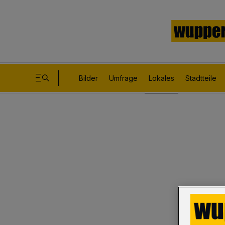
Bilder
Umfrage
Lokales
Stadtteile