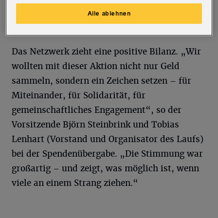
verdoppelt. So konnte ein Scheck über 3.000
Alle ablehnen
Euro an die Schule übergeben werden.
Das Netzwerk zieht eine positive Bilanz. „Wir
wollten mit dieser Aktion nicht nur Geld
sammeln, sondern ein Zeichen setzen – für
Miteinander, für Solidarität, für
gemeinschaftliches Engagement“, so der
Vorsitzende Björn Steinbrink und Tobias
Lenhart (Vorstand und Organisator des Laufs)
bei der Spendenübergabe. „Die Stimmung war
großartig – und zeigt, was möglich ist, wenn
viele an einem Strang ziehen.“