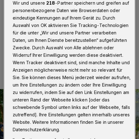
Förderschule
Wir und unsere
218
-Partner speichern und greifen auf
personenbezogene Daten wie Browserdaten oder
Wuppertal
·
Am Charity-Lauf des Wuppertaler
eindeutige Kennungen auf Ihrem Gerät zu. Durch
Unternehmer-Netzwerks „fair-dienen“ nahmen mehr
Auswahl von OK aktivieren Sie Tracking-Technologien
als 120 Läuferinnen und Läufer teil – für Bewegung,
für die unter „Wir und unsere Partner verarbeiten
Begegnung und Beteiligung.
Daten, um Ihnen Dienste bereitzustellen“ aufgeführten
Zwecke. Durch Auswahl von Alle ablehnen oder
Widerruf Ihrer Einwilligung werden diese deaktiviert.
17.10.2025 , 08:30 Uhr
Eine Minute Lesezeit
Wenn Tracker deaktiviert sind, sind manche Inhalte und
Anzeigen möglicherweise nicht mehr so relevant für
Sie. Sie können dieses Menü jederzeit wieder aufrufen,
um Ihre Einstellungen zu ändern oder Ihre Einwilligung
zu widerrufen, indem Sie auf den Link Einstellungen am
unteren Rand der Webseite klicken [oder das
schwebende Symbol unten links auf der Webseite, falls
zutreffend]. Ihre Einstellungen gelten innerhalb unseres
Website. Weitere Informationen finden Sie in unserer
Datenschutzerklärung.