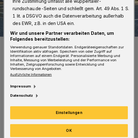
Ihre Zustimmung umfasst alle wuppertaler-
rundschau.de-Seiten und schließt gem. Art. 49 Abs. 1 S.
1 lit. a DSGVO auch die Datenverarbeitung außerhalb
des EWR, z.B. in den USA ein.
Wir und unsere Partner verarbeiten Daten, um
Folgendes bereitzustellen:
Die Stimmung war bestens, das Ergebnis auch.
Verwendung genauer Standortdaten. Endgeräteeigenschaften zur
Foto: Taro Kataoka
Identifikation aktiv abfragen. Speichern von oder Zugriff auf
Informationen auf einem Endgerät. Personalisierte Werbung und
Inhalte, Messung von Werbeleistung und der Performance von
Inhalten, Zielgruppenforschung sowie Entwicklung und
Verbesserung von Angeboten.
Ausführliche Informationen
Impressum
Auch Lehrerinnen, Schülerinnen sowie
Datenschutz
Mitarbeiterinnen und Mitarbeiter der LVR-
Förderschule Wuppertal für körperliche und
Einstellungen
motorische Entwicklung an der
Melanchthonstraße waren dabei. Alle
OK
Startgelder wurden durch „fair-dienen“