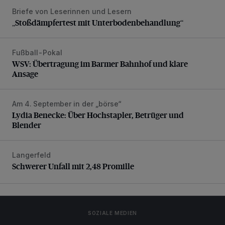
Briefe von Leserinnen und Lesern
„Stoßdämpfertest mit Unterbodenbehandlung“
„Stoßdämpfertest mit Unterbodenbehandlung“
Fußball-Pokal
WSV: Übertragung im Barmer Bahnhof und klare Ansage
WSV: Übertragung im Barmer Bahnhof und klare
Ansage
Am 4. September in der „börse“
Lydia Benecke: Über Hochstapler, Betrüger und Blender
Lydia Benecke: Über Hochstapler, Betrüger und
Blender
Langerfeld
Schwerer Unfall mit 2,48 Promille
Schwerer Unfall mit 2,48 Promille
SOZIALE MEDIEN