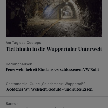
Am Tag des Geotops
Tief hinein in die Wuppertaler Unterwelt
Heckinghausen
Feuerwehr befreit Kind aus verschlossenem VW Bulli
Feuerwehr befreit Kind aus verschlossenem VW Bulli
Gastronomie-Guide „So schmeckt Wuppertal!“
„Goldenes W“: Weisheit, Geduld – und gutes Essen
„Goldenes W“: Weisheit, Geduld – und gutes Essen
Barmen
Neuer Projekteigner am Heubruch