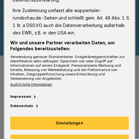
Ihre Zustimmung umfasst alle wuppertaler-
rundschau.de-Seiten und schließt gem. Art. 49 Abs. 1 S.
1 lit. a DSGVO auch die Datenverarbeitung außerhalb
des EWR, z.B. in den USA ein.
Wir und unsere Partner verarbeiten Daten, um
Folgendes bereitzustellen:
Verwendung genauer Standortdaten. Endgeräteeigenschaften zur
Identifikation aktiv abfragen. Speichern von oder Zugriff auf
„Vom kleinen Maulwurf ...“ von Werner Holzwarth und Wolf Erlbruch
Informationen auf einem Endgerät. Personalisierte Werbung und
ist im Wuppertaler Peter-Hammer-Verlag erschienen.
Inhalte, Messung von Werbeleistung und der Performance von
Foto: Peter-Hammer-Verlag
Inhalten, Zielgruppenforschung sowie Entwicklung und
Verbesserung von Angeboten.
Ausführliche Informationen
Impressum
Datenschutz
A
ußerdem droht, so die FAZ, eine Strafe
beim Verkauf der Übersetzung des
Einstellungen
Bestsellers „Vom kleinen Maulwurf, der