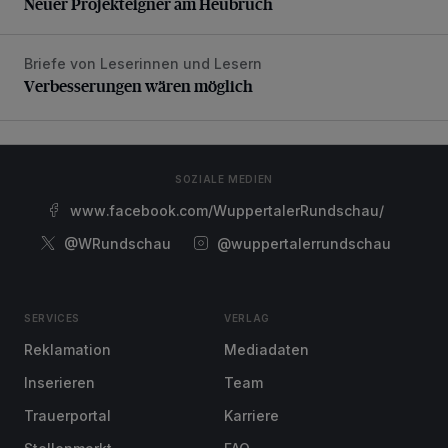
Neuer Projekteigner am Heubruch
Briefe von Leserinnen und Lesern
Verbesserungen wären möglich
Verbesserungen wären möglich
SOZIALE MEDIEN
www.facebook.com/WuppertalerRundschau/
@WRundschau
@wuppertalerrundschau
SERVICES
VERLAG
Reklamation
Mediadaten
Inserieren
Team
Trauerportal
Karriere