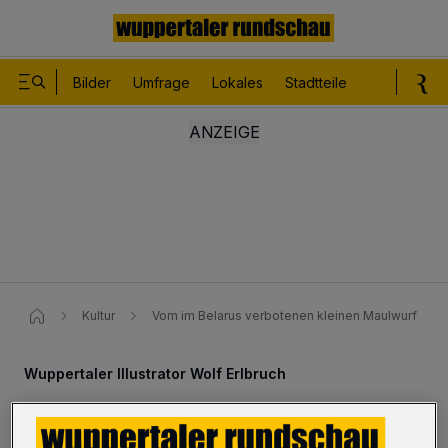
Bilder
Umfrage
Lokales
Stadtteile
Sport
Le
Kultur
Vom im Belarus verbotenen kleinen Maulwurf
Wuppertaler Illustrator Wolf Erlbruch
Vom verbotenen kleinen