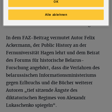
wissen wollte, wer ihm auf den Kopf gemacht
OK
hat“. Belarus liegt zwischen der Ukraine und
Alle ablehnen
Russland – und wird seit 1994 von Präsident
Alexandr Lukaschenko autokratisch regiert.
In dem FAZ-Beitrag vermutet Autor Felix
Ackermann, der Public History an der
Fernuniversität Hagen lehrt und dem Beirat
des Forums für historische Belarus-
Forschung angehört, dass die Verfahren des
belarussischen Informationsministeriums
gegen Erlbruchs und die Bücher weiterer
Autoren „tief sitzende Ängste des
diktatorischen Regimes von Alexandr
Lukaschenko spiegeln“.