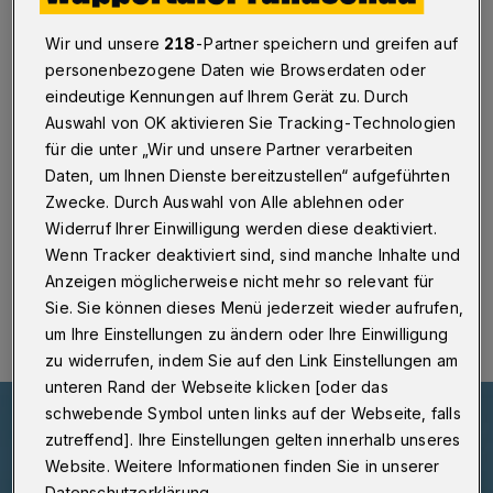
Maulwurf
Wir und unsere
218
-Partner speichern und greifen auf
Wuppertal
·
Wie die Frankfurter Allgemeine Zeitung
personenbezogene Daten wie Browserdaten oder
(FAZ) jetzt berichtet, hat das Informationsministerium
eindeutige Kennungen auf Ihrem Gerät zu. Durch
von Belarus (früher Weißrussland) zwei Werke des
Auswahl von OK aktivieren Sie Tracking-Technologien
bekannten, 2022 verstorbenen Wuppertaler Illustrators
Wolf Erlbruch auf den Index gesetzt. Demnach ist
für die unter „Wir und unsere Partner verarbeiten
Erlbruchs Bilderbuch „Ente, Tod und Tulpe“ in Belarus
Daten, um Ihnen Dienste bereitzustellen“ aufgeführten
nun verboten.
Zwecke. Durch Auswahl von Alle ablehnen oder
Widerruf Ihrer Einwilligung werden diese deaktiviert.
Wenn Tracker deaktiviert sind, sind manche Inhalte und
Anzeigen möglicherweise nicht mehr so relevant für
01.11.2025 , 17:00 Uhr
Eine Minute Lesezeit
Sie. Sie können dieses Menü jederzeit wieder aufrufen,
um Ihre Einstellungen zu ändern oder Ihre Einwilligung
zu widerrufen, indem Sie auf den Link Einstellungen am
unteren Rand der Webseite klicken [oder das
schwebende Symbol unten links auf der Webseite, falls
zutreffend]. Ihre Einstellungen gelten innerhalb unseres
Website. Weitere Informationen finden Sie in unserer
Datenschutzerklärung.