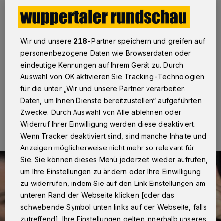
Video-Künstlers Kai Fobbe
Wuppertal
·
Mit der Performance-Kunst „Visual
Vernacular“, einer ausdrucksvollen Gebärden-
Wir und unsere
218
-Partner speichern und greifen auf
Performance entwickelt von Gehörlosen und Deaf-
personenbezogene Daten wie Browserdaten oder
Slam-Artists aus den USA, befasst sich der neue Film
eindeutige Kennungen auf Ihrem Gerät zu. Durch
des Wuppertaler Video-Künstlers Kai Fobbe.
Auswahl von OK aktivieren Sie Tracking-Technologien
für die unter „Wir und unsere Partner verarbeiten
Daten, um Ihnen Dienste bereitzustellen“ aufgeführten
28.11.2024 , 10:30 Uhr
Eine Minute Lesezeit
Zwecke. Durch Auswahl von Alle ablehnen oder
Widerruf Ihrer Einwilligung werden diese deaktiviert.
Wenn Tracker deaktiviert sind, sind manche Inhalte und
Anzeigen möglicherweise nicht mehr so relevant für
Sie. Sie können dieses Menü jederzeit wieder aufrufen,
um Ihre Einstellungen zu ändern oder Ihre Einwilligung
zu widerrufen, indem Sie auf den Link Einstellungen am
unteren Rand der Webseite klicken [oder das
schwebende Symbol unten links auf der Webseite, falls
zutreffend]. Ihre Einstellungen gelten innerhalb unseres