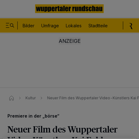
Bilder
Umfrage
Lokales
Stadtteile
Sport
Le
Kultur
Neuer Film des Wuppertaler Video-Künstlers Kai
Premiere in der „börse“
Neuer Film des Wuppertaler