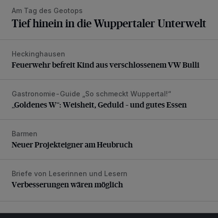
Am Tag des Geotops
Tief hinein in die Wuppertaler Unterwelt
Heckinghausen
Feuerwehr befreit Kind aus verschlossenem VW Bulli
Feuerwehr befreit Kind aus verschlossenem VW Bulli
Gastronomie-Guide „So schmeckt Wuppertal!“
„Goldenes W“: Weisheit, Geduld – und gutes Essen
„Goldenes W“: Weisheit, Geduld – und gutes Essen
Barmen
Neuer Projekteigner am Heubruch
Neuer Projekteigner am Heubruch
Briefe von Leserinnen und Lesern
Verbesserungen wären möglich
Verbesserungen wären möglich