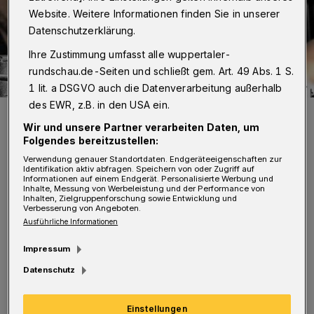
Website. Weitere Informationen finden Sie in unserer
Datenschutzerklärung.
Ihre Zustimmung umfasst alle wuppertaler-
rundschau.de-Seiten und schließt gem. Art. 49 Abs. 1 S.
1 lit. a DSGVO auch die Datenverarbeitung außerhalb
des EWR, z.B. in den USA ein.
Das Filmplakat.
Wir und unsere Partner verarbeiten Daten, um
Foto: Fobbe
Folgendes bereitzustellen:
Verwendung genauer Standortdaten. Endgeräteeigenschaften zur
Identifikation aktiv abfragen. Speichern von oder Zugriff auf
Informationen auf einem Endgerät. Personalisierte Werbung und
Inhalte, Messung von Werbeleistung und der Performance von
Inhalten, Zielgruppenforschung sowie Entwicklung und
A
Verbesserung von Angeboten.
m Freitag (29. November 2024) feiert
Ausführliche Informationen
der Film in der Wuppertaler „börse“
Impressum
(Wolkenburg 100) Premiere. Poetisch,
Datenschutz
berührend, frech, lebensnah, offen, divers,
lustig, sinnlich, nachdenklich – das ist
Einstellungen