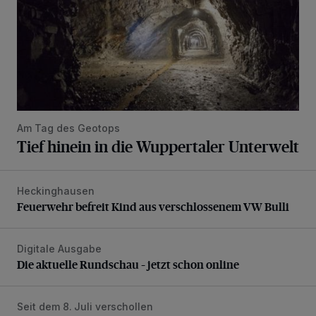
Am Tag des Geotops
Tief hinein in die Wuppertaler Unterwelt
Heckinghausen
Feuerwehr befreit Kind aus verschlossenem VW Bulli
Feuerwehr befreit Kind aus verschlossenem VW Bulli
Digitale Ausgabe
Die aktuelle Rundschau – jetzt schon online
Die aktuelle Rundschau – jetzt schon online
Seit dem 8. Juli verschollen
Vermisster Jugendlicher tot aufgefunden