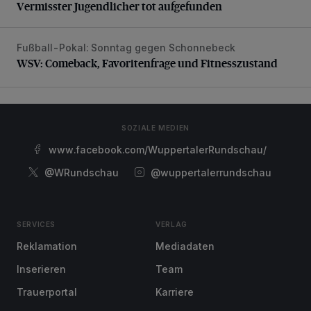
Vermisster Jugendlicher tot aufgefunden
Fußball-Pokal: Sonntag gegen Schonnebeck
WSV: Comeback, Favoritenfrage und Fitnesszustand
WSV: Comeback, Favoritenfrage und Fitnesszustand
SOZIALE MEDIEN
www.facebook.com/WuppertalerRundschau/
@WRundschau
@wuppertalerrundschau
SERVICES
VERLAG
Reklamation
Mediadaten
Inserieren
Team
Trauerportal
Karriere