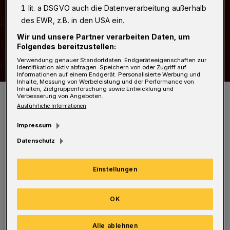
1 lit. a DSGVO auch die Datenverarbeitung außerhalb
des EWR, z.B. in den USA ein.
Wir und unsere Partner verarbeiten Daten, um
Folgendes bereitzustellen:
Verwendung genauer Standortdaten. Endgeräteeigenschaften zur
Identifikation aktiv abfragen. Speichern von oder Zugriff auf
Informationen auf einem Endgerät. Personalisierte Werbung und
Inhalte, Messung von Werbeleistung und der Performance von
Inhalten, Zielgruppenforschung sowie Entwicklung und
In der Stadthalle kann gestöbert werden.
Verbesserung von Angeboten.
Foto: stadthalle.de
Ausführliche Informationen
Impressum
Datenschutz
Am Samstag und Sonntag (26. und 27. Oktober
Einstellungen
2024) von 11 bis 17 Uhr können Kinder für „ein
Taschengeld“ von 40 Euro Werke aus Malerei,
OK
Grafik, Fotografie und Skulptur erwerben und
Alle ablehnen