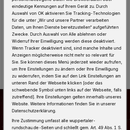
Taschengeld
eindeutige Kennungen auf Ihrem Gerät zu. Durch
Auswahl von OK aktivieren Sie Tracking-Technologien
Wuppertal
·
Nach 20 Jahren „Kunst fürs Taschengeld“
für die unter „Wir und unsere Partner verarbeiten
in Kooperation mit der neuseeländisch-belgischen
MuKa-Galerie setzen Wuppertaler Künstlerinnen und
Daten, um Ihnen Dienste bereitzustellen“ aufgeführten
Künstler um Ines Pröve und Birgit Pardun das beliebte
Zwecke. Durch Auswahl von Alle ablehnen oder
Format in der Historischen Stadthalle Wuppertal fort.
Widerruf Ihrer Einwilligung werden diese deaktiviert.
Wenn Tracker deaktiviert sind, sind manche Inhalte und
Anzeigen möglicherweise nicht mehr so relevant für
Sie. Sie können dieses Menü jederzeit wieder aufrufen,
26.10.2024 , 08:00 Uhr
Eine Minute Lesezeit
um Ihre Einstellungen zu ändern oder Ihre Einwilligung
zu widerrufen, indem Sie auf den Link Einstellungen am
unteren Rand der Webseite klicken [oder das
schwebende Symbol unten links auf der Webseite, falls
zutreffend]. Ihre Einstellungen gelten innerhalb unseres
Website. Weitere Informationen finden Sie in unserer
Datenschutzerklärung.
Ihre Zustimmung umfasst alle wuppertaler-
rundschau.de-Seiten und schließt gem. Art. 49 Abs. 1 S.