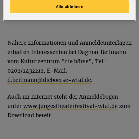
Kulturzentren sowie freie Gruppen. Das
Alle ablehnen
Festival findet vom 3. bis 10. Juni im
Kulturzentrum "die börse" statt.
Nähere Informationen und Anmeldeunterlagen
erhalten Interessenten bei Dagmar Beilmann
vom Kulturzentrum "die börse", Tel.:
0202/2432212, E-Mail:
d.beilmann@dieboerse-wtal.de
.
Auch im Internet steht der Anmeldebogen
unter
www.jungestheaterfestival-wtal.de
zum
Download bereit.