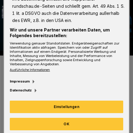
rundschau.de-Seiten und schließt gem. Art. 49 Abs. 1 S.
1 lit. a DSGVO auch die Datenverarbeitung außerhalb
des EWR, z.B. in den USA ein.
Wir und unsere Partner verarbeiten Daten, um
Folgendes bereitzustellen:
Verwendung genauer Standortdaten. Endgeräteeigenschaften zur
Identifikation aktiv abfragen. Speichern von oder Zugriff auf
Informationen auf einem Endgerät. Personalisierte Werbung und
Inhalte, Messung von Werbeleistung und der Performance von
Inhalten, Zielgruppenforschung sowie Entwicklung und
"Ich sehe was, was Du nicht siehst" der GGS Nützenberg.
Verbesserung von Angeboten.
Foto: Susanne Lenz
Ausführliche Informationen
Impressum
Datenschutz
A
ngesprochen sind theaterbegeisterte
Einstellungen
Gruppen aller Schulformen in und um
Wuppertal, aber auch Jugend- und
OK