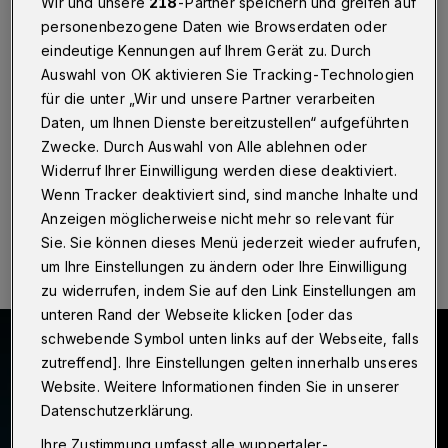
Wir und unsere
218
-Partner speichern und greifen auf
personenbezogene Daten wie Browserdaten oder
Wuppertal
·
Noch bis Montag (29. Februar 2016)
eindeutige Kennungen auf Ihrem Gerät zu. Durch
können sich Ensembles, in denen Kinder, Jugendliche
und auch junge Erwachsene Theater spielen,
Auswahl von OK aktivieren Sie Tracking-Technologien
Tanztheater oder Musicals auf die Bühne bringen, für
für die unter „Wir und unsere Partner verarbeiten
das diesjährige Junge Theaterfestival Wuppertal
Daten, um Ihnen Dienste bereitzustellen“ aufgeführten
anmelden.
Zwecke. Durch Auswahl von Alle ablehnen oder
Widerruf Ihrer Einwilligung werden diese deaktiviert.
Wenn Tracker deaktiviert sind, sind manche Inhalte und
Anzeigen möglicherweise nicht mehr so relevant für
23.02.2016 , 11:49 Uhr
Eine Minute Lesezeit
Sie. Sie können dieses Menü jederzeit wieder aufrufen,
um Ihre Einstellungen zu ändern oder Ihre Einwilligung
zu widerrufen, indem Sie auf den Link Einstellungen am
unteren Rand der Webseite klicken [oder das
schwebende Symbol unten links auf der Webseite, falls
zutreffend]. Ihre Einstellungen gelten innerhalb unseres
Website. Weitere Informationen finden Sie in unserer
Datenschutzerklärung.
Ihre Zustimmung umfasst alle wuppertaler-