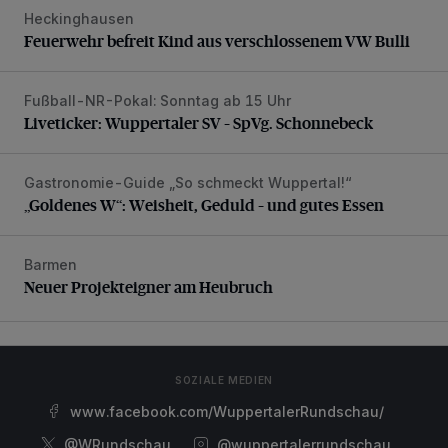
Heckinghausen
Feuerwehr befreit Kind aus verschlossenem VW Bulli
Feuerwehr befreit Kind aus verschlossenem VW Bulli
Fußball-NR-Pokal: Sonntag ab 15 Uhr
Liveticker: Wuppertaler SV – SpVg. Schonnebeck
Liveticker: Wuppertaler SV – SpVg. Schonnebeck
Gastronomie-Guide „So schmeckt Wuppertal!“
„Goldenes W“: Weisheit, Geduld – und gutes Essen
„Goldenes W“: Weisheit, Geduld – und gutes Essen
Barmen
Neuer Projekteigner am Heubruch
Neuer Projekteigner am Heubruch
SOZIALE MEDIEN
www.facebook.com/WuppertalerRundschau/
@WRundschau
@wuppertalerrundschau