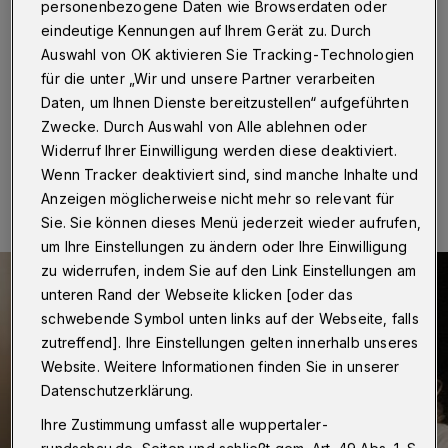
personenbezogene Daten wie Browserdaten oder
Wuppertal
·
Das Frankfurter Caricatura-Museum, das
eindeutige Kennungen auf Ihrem Gerät zu. Durch
sich selbst „Museum für Komische Kunst“ nennt, ehrt
Auswahl von OK aktivieren Sie Tracking-Technologien
den 2022 verstorbenen Wuppertaler Cartoonisten
André Poloczek alias „Polo“ mit einer Einzelausstellung.
für die unter „Wir und unsere Partner verarbeiten
Daten, um Ihnen Dienste bereitzustellen“ aufgeführten
Zwecke. Durch Auswahl von Alle ablehnen oder
Widerruf Ihrer Einwilligung werden diese deaktiviert.
04.05.2024 , 12:00 Uhr
Eine Minute Lesezeit
Wenn Tracker deaktiviert sind, sind manche Inhalte und
Anzeigen möglicherweise nicht mehr so relevant für
Sie. Sie können dieses Menü jederzeit wieder aufrufen,
um Ihre Einstellungen zu ändern oder Ihre Einwilligung
zu widerrufen, indem Sie auf den Link Einstellungen am
unteren Rand der Webseite klicken [oder das
schwebende Symbol unten links auf der Webseite, falls
zutreffend]. Ihre Einstellungen gelten innerhalb unseres
Website. Weitere Informationen finden Sie in unserer
Datenschutzerklärung.
Ihre Zustimmung umfasst alle wuppertaler-