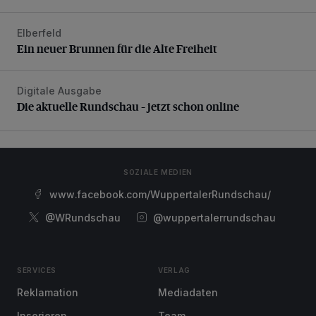
Elberfeld
Ein neuer Brunnen für die Alte Freiheit
Ein neuer Brunnen für die Alte Freiheit
Digitale Ausgabe
Die aktuelle Rundschau – jetzt schon online
Die aktuelle Rundschau – jetzt schon online
SOZIALE MEDIEN
www.facebook.com/WuppertalerRundschau/
@WRundschau
@wuppertalerrundschau
SERVICES
VERLAG
Reklamation
Mediadaten
Inserieren
Team