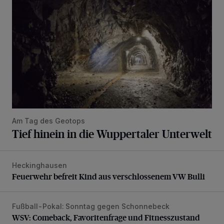
Am Tag des Geotops
Tief hinein in die Wuppertaler Unterwelt
Heckinghausen
Feuerwehr befreit Kind aus verschlossenem VW Bulli
Feuerwehr befreit Kind aus verschlossenem VW Bulli
Fußball-Pokal: Sonntag gegen Schonnebeck
WSV: Comeback, Favoritenfrage und Fitnesszustand
WSV: Comeback, Favoritenfrage und Fitnesszustand