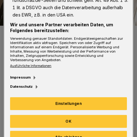
rundschau.de-Seiten und schließt gem. Art. 49 Abs. 1 S.
1 lit. a DSGVO auch die Datenverarbeitung außerhalb
des EWR, z.B. in den USA ein.
Wir und unsere Partner verarbeiten Daten, um
Folgendes bereitzustellen:
André Poloczek im Jahr 2020 mit seiner „Version“ von Friedrich
Engels.
Verwendung genauer Standortdaten. Endgeräteeigenschaften zur
Identifikation aktiv abfragen. Speichern von oder Zugriff auf
Foto: Bergische VHS
Informationen auf einem Endgerät. Personalisierte Werbung und
Inhalte, Messung von Werbeleistung und der Performance von
Inhalten, Zielgruppenforschung sowie Entwicklung und
Verbesserung von Angeboten.
Ausführliche Informationen
Impressum
Sie läuft im Museum am Weckmarkt 17 in
Datenschutz
Frankfurt – und zwar noch bis zum 1.
September 2024. André Poloczek hatte seinen
Einstellungen
künstlerischen Nachlass der Sammlung des
Caricatura-Museums vererbt.
OK
In der Ausstellungsankündigung heißt es: „Die