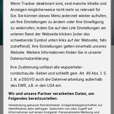
Wenn Tracker deaktiviert sind, sind manche Inhalte und
Anzeigen möglicherweise nicht mehr so relevant für
Sie. Sie können dieses Menü jederzeit wieder aufrufen,
um Ihre Einstellungen zu ändern oder Ihre Einwilligung
zu widerrufen, indem Sie auf den Link Einstellungen am
unteren Rand der Webseite klicken [oder das
schwebende Symbol unten links auf der Webseite, falls
zutreffend]. Ihre Einstellungen gelten innerhalb unseres
Symbolbild.
Website. Weitere Informationen finden Sie in unserer
Foto: Christoph Petersen
Datenschutzerklärung.
Ihre Zustimmung umfasst alle wuppertaler-
rundschau.de-Seiten und schließt gem. Art. 49 Abs. 1 S.
1 lit. a DSGVO auch die Datenverarbeitung außerhalb
D
des EWR, z.B. in den USA ein.
as Impfregister richtet sich
Wir und unsere Partner verarbeiten Daten, um
insbesondere an Bürgerinnen und
Folgendes bereitzustellen:
Bürger im Rheinland, die sich gegen das
Verwendung genauer Standortdaten. Endgeräteeigenschaften zur
Identifikation aktiv abfragen. Speichern von oder Zugriff auf
Corona-Virus impfen bzw. ihren Immunschutz
Informationen auf einem Endgerät. Personalisierte Werbung und