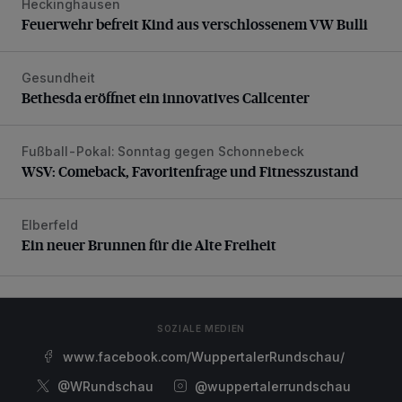
Heckinghausen
Feuerwehr befreit Kind aus verschlossenem VW Bulli
Feuerwehr befreit Kind aus verschlossenem VW Bulli
Gesundheit
Bethesda eröffnet ein innovatives Callcenter
Bethesda eröffnet ein innovatives Callcenter
Fußball-Pokal: Sonntag gegen Schonnebeck
WSV: Comeback, Favoritenfrage und Fitnesszustand
WSV: Comeback, Favoritenfrage und Fitnesszustand
Elberfeld
Ein neuer Brunnen für die Alte Freiheit
Ein neuer Brunnen für die Alte Freiheit
SOZIALE MEDIEN
www.facebook.com/WuppertalerRundschau/
@WRundschau
@wuppertalerrundschau