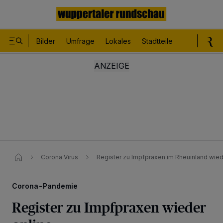
Bilder
Umfrage
Lokales
Stadtteile
Sport
Le
Corona Virus
Register zu Impfpraxen im Rheuinland wiede
Corona-Pandemie
Register zu Impfpraxen wieder