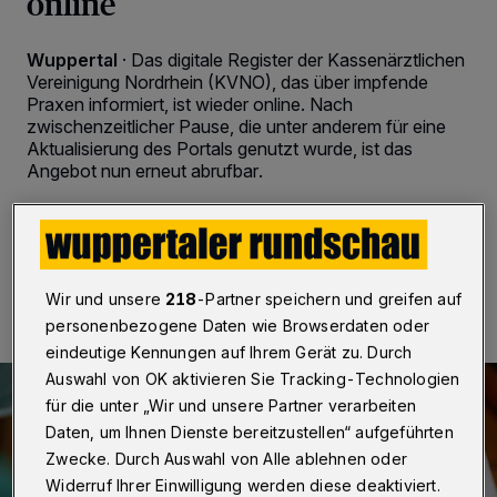
online
Wuppertal
·
Das digitale Register der Kassenärztlichen
Vereinigung Nordrhein (KVNO), das über impfende
Praxen informiert, ist wieder online. Nach
zwischenzeitlicher Pause, die unter anderem für eine
Aktualisierung des Portals genutzt wurde, ist das
Angebot nun erneut abrufbar.
23.11.2022 , 10:00 Uhr
2 Minuten Lesezeit
Wir und unsere
218
-Partner speichern und greifen auf
personenbezogene Daten wie Browserdaten oder
eindeutige Kennungen auf Ihrem Gerät zu. Durch
Auswahl von OK aktivieren Sie Tracking-Technologien
für die unter „Wir und unsere Partner verarbeiten
Daten, um Ihnen Dienste bereitzustellen“ aufgeführten
Zwecke. Durch Auswahl von Alle ablehnen oder
Widerruf Ihrer Einwilligung werden diese deaktiviert.