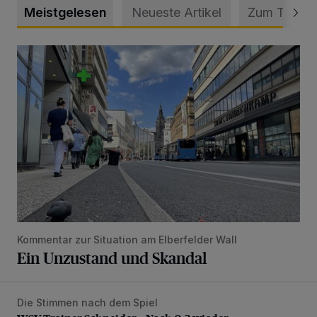
Meistgelesen
Neueste Artikel
Zum Thema
Ein Unzustand und Skandal
Kommentar zur Situation am Elberfelder Wall
Ein Unzustand und Skandal
Die Stimmen nach dem Spiel
WSV-Trainer Schneider: „Nach 0:3 wieder aufgestanden“