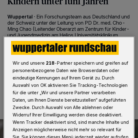
Kindern unter fünf Jahren
Wuppertal
·
Ein Forschungsteam aus Deutschland und
der Schweiz unter der Leitung von PD Dr. med. Cho-
Ming Chao (Leitender Oberarzt am Zentrum für Kinder-
und Jugendmedizin am Helios Universitätsklinikum
Wuppertal) hat sich im Zuge einer Studie mit den
Nebenwirkungen einer Corona-Impfung bei Kindern
unter fünf Jahren beschäftigt. Die Ergebnisse wurden
nun im Fachjournal „JAMA Network Open“
Wir und unsere
218
-Partner speichern und greifen auf
veröffentlicht.
personenbezogene Daten wie Browserdaten oder
eindeutige Kennungen auf Ihrem Gerät zu. Durch
Auswahl von OK aktivieren Sie Tracking-Technologien
10.11.2022 , 08:30 Uhr
2 Minuten Lesezeit
für die unter „Wir und unsere Partner verarbeiten
Daten, um Ihnen Dienste bereitzustellen“ aufgeführten
Zwecke. Durch Auswahl von Alle ablehnen oder
Widerruf Ihrer Einwilligung werden diese deaktiviert.
Wenn Tracker deaktiviert sind, sind manche Inhalte und
Anzeigen möglicherweise nicht mehr so relevant für
Sie. Sie können dieses Menü jederzeit wieder aufrufen,