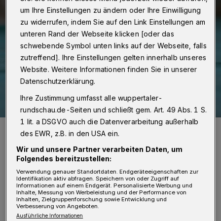
um Ihre Einstellungen zu ändern oder Ihre Einwilligung
zu widerrufen, indem Sie auf den Link Einstellungen am
unteren Rand der Webseite klicken [oder das
schwebende Symbol unten links auf der Webseite, falls
zutreffend]. Ihre Einstellungen gelten innerhalb unseres
Website. Weitere Informationen finden Sie in unserer
Datenschutzerklärung.
Ihre Zustimmung umfasst alle wuppertaler-
rundschau.de-Seiten und schließt gem. Art. 49 Abs. 1 S.
1 lit. a DSGVO auch die Datenverarbeitung außerhalb
Symbolbild.
des EWR, z.B. in den USA ein.
Foto: Christoph Petersen
Wir und unsere Partner verarbeiten Daten, um
Folgendes bereitzustellen:
Verwendung genauer Standortdaten. Endgeräteeigenschaften zur
Identifikation aktiv abfragen. Speichern von oder Zugriff auf
Informationen auf einem Endgerät. Personalisierte Werbung und
I
Inhalte, Messung von Werbeleistung und der Performance von
Inhalten, Zielgruppenforschung sowie Entwicklung und
nsgesamt wurden Daten von mehr als
Verbesserung von Angeboten.
7.800 Kindern ausgewertet, die im
Ausführliche Informationen