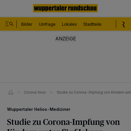
Bilder
Umfrage
Lokales
Stadtteile
Sport
Le
Corona Virus
Studie zu Corona-Impfung von Kindern unte
Wuppertaler Helios-Mediziner
Studie zu Corona-Impfung von