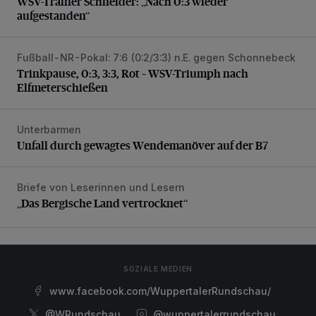
WSV-Trainer Schneider: „Nach 0:3 wieder
aufgestanden“
Fußball-NR-Pokal: 7:6 (0:2/3:3) n.E. gegen Schonnebeck
Trinkpause, 0:3, 3:3, Rot – WSV-Triumph nach Elfmetersc
Trinkpause, 0:3, 3:3, Rot – WSV-Triumph nach
Elfmeterschießen
Unterbarmen
Unfall durch gewagtes Wendemanöver auf der B7
Unfall durch gewagtes Wendemanöver auf der B7
Briefe von Leserinnen und Lesern
„Das Bergische Land vertrocknet“
„Das Bergische Land vertrocknet“
SOZIALE MEDIEN
www.facebook.com/WuppertalerRundschau/
@WRundschau
@wuppertalerrundschau