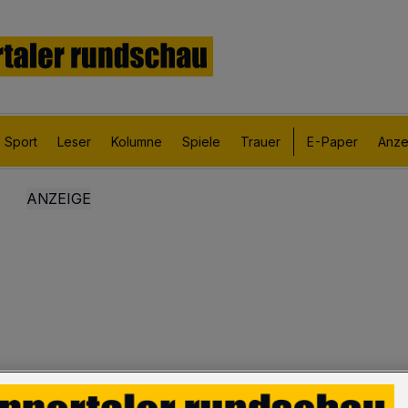
Sport
Leser
Kolumne
Spiele
Trauer
E-Paper
Anze