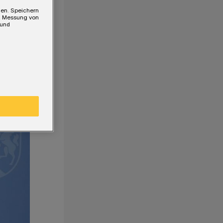
gen. Speichern
e, Messung von
 und