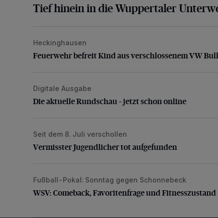
Tief hinein in die Wuppertaler Unterwe
Heckinghausen
Feuerwehr befreit Kind aus verschlossenem VW Bulli
Feuerwehr befreit Kind aus verschlossenem VW Bull
Digitale Ausgabe
Die aktuelle Rundschau – jetzt schon online
Die aktuelle Rundschau – jetzt schon online
Seit dem 8. Juli verschollen
Vermisster Jugendlicher tot aufgefunden
Vermisster Jugendlicher tot aufgefunden
Fußball-Pokal: Sonntag gegen Schonnebeck
WSV: Comeback, Favoritenfrage und Fitnesszustan
WSV: Comeback, Favoritenfrage und Fitnesszustand