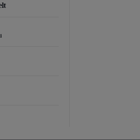
lt
i
d