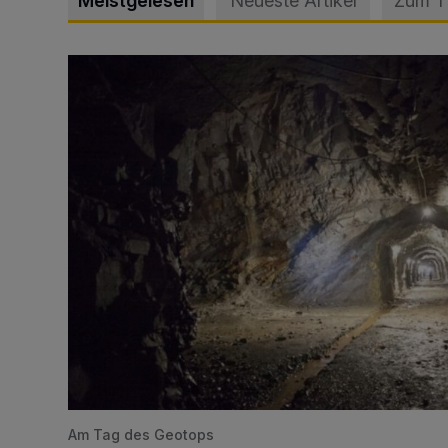
Meistgelesen
Neueste Artikel
Zum 
Tief hinein in die Wuppertaler Unterwelt
Am Tag des Geotops