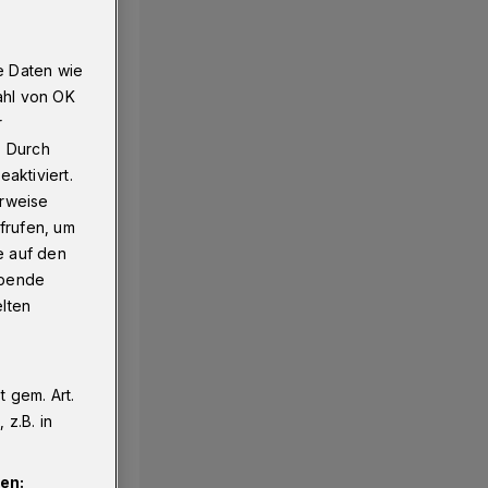
e Daten wie
ahl von OK
r
. Durch
aktiviert.
erweise
frufen, um
e auf den
ebende
elten
 gem. Art.
z.B. in
en: