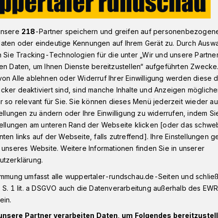
unsere
218
-Partner speichern und greifen auf personenbezogen
 weiteren Öffnungen
aten oder eindeutige Kennungen auf Ihrem Gerät zu. Durch Ausw
n Sie Tracking-Technologien für die unter „Wir und unsere Partne
en Daten, um Ihnen Dienste bereitzustellen“ aufgeführten Zwecke
on Alle ablehnen oder Widerruf Ihrer Einwilligung werden diese de
cker deaktiviert sind, sind manche Inhalte und Anzeigen möglich
weiteren
r so relevant für Sie. Sie können dieses Menü jederzeit wieder au
tellungen zu ändern oder Ihre Einwilligung zu widerrufen, indem Si
stellungen am unteren Rand der Webseite klicken [oder das schw
ten links auf der Webseite, falls zutreffend]. Ihre Einstellungen g
 unseres Website. Weitere Informationen finden Sie in unserer
utzerklärung.
erium für Arbeit, Gesundheit und
rgestellt, dass es bis zu den Beschlüssen
immung umfasst alle wuppertaler-rundschau.de-Seiten und schließt
nferenz am Montag (22. März 2021) keine
 S. 1 lit. a DSGVO auch die Datenverarbeitung außerhalb des EWR, 
Schutzverordnung für mögliche Öffnungen
ein.
unsere Partner verarbeiten Daten, um Folgendes bereitzustell