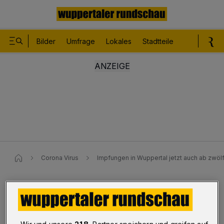
Bilder
Umfrage
Lokales
Stadtteile
Sport
Le
Corona Virus
Impfungen in Wuppertal jetzt auch ab zwöl
Corona-Pandemie
Impfungen in Wuppertal jetzt