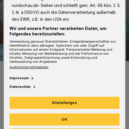
rundschau.de-Seiten und schließt gem. Art. 49 Abs. 1 S.
1 lit. a DSGVO auch die Datenverarbeitung außerhalb
des EWR, z.B. in den USA ein.
Wir und unsere Partner verarbeiten Daten, um
Folgendes bereitzustellen:
Verwendung genauer Standortdaten. Endgeräteeigenschaften zur
Identifikation aktiv abfragen. Speichern von oder Zugriff auf
Informationen auf einem Endgerät. Personalisierte Werbung und
Inhalte, Messung von Werbeleistung und der Performance von
Inhalten, Zielgruppenforschung sowie Entwicklung und
Verbesserung von Angeboten.
Symbolbild.
Ausführliche Informationen
Foto: DoroT Schenk
Impressum
Datenschutz
Einstellungen
Vor Ort im Impfzentrum sind dann extra
Kinderärztinnen und -Ärzte, die die Beratung,
OK
Aufklärung und das Impfen übernehmen.