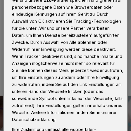
auch ab zwölf Jahren
Wir und unsere
218
-Partner speichern und greifen auf
personenbezogene Daten wie Browserdaten oder
eindeutige Kennungen auf Ihrem Gerät zu. Durch
Wuppertal
·
Das Wuppertaler Impfzentrum auf dem
Auswahl von OK aktivieren Sie Tracking-Technologien
Campus Freudenberg macht für die kommende Woche
auch Kindern zwischen 12 und 15 Jahren ein Angebot.
für die unter „Wir und unsere Partner verarbeiten
Zunächst sind Aktionen für Mittwoch, Freitag und
Daten, um Ihnen Dienste bereitzustellen“ aufgeführten
Samstag (4., 6. Und 7. August 2021) geplant – jeweils
Zwecke. Durch Auswahl von Alle ablehnen oder
von 14 bis 20 Uhr.
Widerruf Ihrer Einwilligung werden diese deaktiviert.
Wenn Tracker deaktiviert sind, sind manche Inhalte und
Anzeigen möglicherweise nicht mehr so relevant für
30.07.2021 , 08:31 Uhr
Eine Minute Lesezeit
Sie. Sie können dieses Menü jederzeit wieder aufrufen,
um Ihre Einstellungen zu ändern oder Ihre Einwilligung
zu widerrufen, indem Sie auf den Link Einstellungen am
unteren Rand der Webseite klicken [oder das
schwebende Symbol unten links auf der Webseite, falls
zutreffend]. Ihre Einstellungen gelten innerhalb unseres
Website. Weitere Informationen finden Sie in unserer
Datenschutzerklärung.
Ihre Zustimmung umfasst alle wuppertaler-