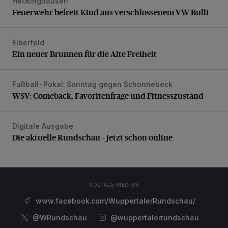
Heckinghausen
Feuerwehr befreit Kind aus verschlossenem VW Bulli
Feuerwehr befreit Kind aus verschlossenem VW Bulli
Elberfeld
Ein neuer Brunnen für die Alte Freiheit
Ein neuer Brunnen für die Alte Freiheit
Fußball-Pokal: Sonntag gegen Schonnebeck
WSV: Comeback, Favoritenfrage und Fitnesszustand
WSV: Comeback, Favoritenfrage und Fitnesszustand
Digitale Ausgabe
Die aktuelle Rundschau – jetzt schon online
Die aktuelle Rundschau – jetzt schon online
SOZIALE MEDIEN
www.facebook.com/WuppertalerRundschau/
@WRundschau
@wuppertalerrundschau