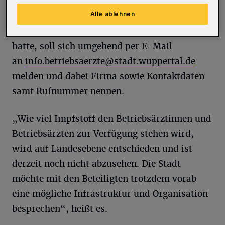
– liegen der Verwaltung bereits vor. Wer als
Alle ablehnen
Betriebsärztin oder -arzt zu diesem Thema
jedoch noch keinen Kontakt mit der Stadt
hatte, soll sich umgehend per E-Mail
an
info.betriebsaerzte@stadt.wuppertal.de
melden und dabei Firma sowie Kontaktdaten
samt Rufnummer nennen.
„Wie viel Impfstoff den Betriebsärztinnen und
Betriebsärzten zur Verfügung stehen wird,
wird auf Landesebene entschieden und ist
derzeit noch nicht abzusehen. Die Stadt
möchte mit den Beteiligten trotzdem vorab
eine mögliche Infrastruktur und Organisation
besprechen“, heißt es.