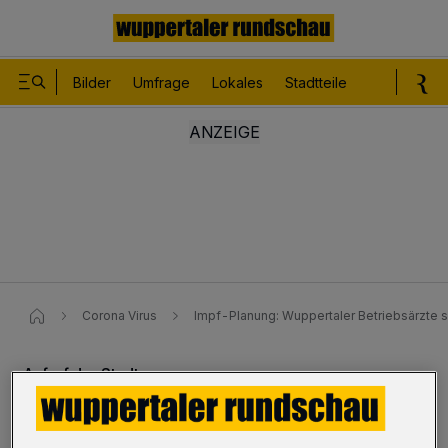
Bilder
Umfrage
Lokales
Stadtteile
Sport
Le
Corona Virus
Impf-Planung: Wuppertaler Betriebsärzte 
Aufruf der Stadt
Impf-Planung: Wuppertaler