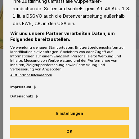
Ihre Zustimmung umfasst alle wuppertaler-
rundschau.de-Seiten und schließt gem. Art. 49 Abs. 1 S.
1 lit. a DSGVO auch die Datenverarbeitung außerhalb
des EWR, z.B. in den USA ein.
Wir und unsere Partner verarbeiten Daten, um
Folgendes bereitzustellen:
Verwendung genauer Standortdaten. Endgeräteeigenschaften zur
Identifikation aktiv abfragen. Speichern von oder Zugriff auf
Symbolbild.
Informationen auf einem Endgerät. Personalisierte Werbung und
Inhalte, Messung von Werbeleistung und der Performance von
Foto: Markus Winkler
Inhalten, Zielgruppenforschung sowie Entwicklung und
Verbesserung von Angeboten.
Ausführliche Informationen
Impressum
Datenschutz
Die Stadt plant ein kurzfristiges virtuelles
Meeting, bei dem gemeinsam das weitere
Einstellungen
Vorgehen erörtert werden soll. Zahlreiche
Kontakte – insbesondere der größeren Betriebe
OK