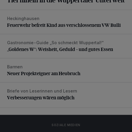
Heckinghausen
Feuerwehr befreit Kind aus verschlossenem VW Bulli
Feuerwehr befreit Kind aus verschlossenem VW Bulli
Gastronomie-Guide „So schmeckt Wuppertal!“
„Goldenes W“: Weisheit, Geduld – und gutes Essen
„Goldenes W“: Weisheit, Geduld – und gutes Essen
Barmen
Neuer Projekteigner am Heubruch
Neuer Projekteigner am Heubruch
Briefe von Leserinnen und Lesern
Verbesserungen wären möglich
Verbesserungen wären möglich
SOZIALE MEDIEN