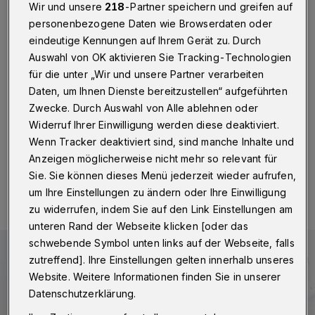
Betriebsärzte sollen melden
Wir und unsere
218
-Partner speichern und greifen auf
personenbezogene Daten wie Browserdaten oder
Wuppertal
·
Im Juni soll laut Planung des Landes NRW
eindeutige Kennungen auf Ihrem Gerät zu. Durch
mit den Impfungen in den Betrieben losgehen. Um
Auswahl von OK aktivieren Sie Tracking-Technologien
vorab schon einmal die Lage zu sondieren und erste
für die unter „Wir und unsere Partner verarbeiten
Absprachen treffen zu können, bittet die Stadt alle
Daten, um Ihnen Dienste bereitzustellen“ aufgeführten
Betriebsärztinnen und Betriebsärzte der in Wuppertal
ansässigen Unternehmen darum, sich zu melden.
Zwecke. Durch Auswahl von Alle ablehnen oder
Widerruf Ihrer Einwilligung werden diese deaktiviert.
Wenn Tracker deaktiviert sind, sind manche Inhalte und
Anzeigen möglicherweise nicht mehr so relevant für
12.05.2021 , 15:30 Uhr
Eine Minute Lesezeit
Sie. Sie können dieses Menü jederzeit wieder aufrufen,
um Ihre Einstellungen zu ändern oder Ihre Einwilligung
zu widerrufen, indem Sie auf den Link Einstellungen am
unteren Rand der Webseite klicken [oder das
schwebende Symbol unten links auf der Webseite, falls
zutreffend]. Ihre Einstellungen gelten innerhalb unseres
Website. Weitere Informationen finden Sie in unserer
Datenschutzerklärung.