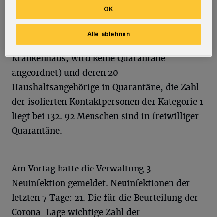
Aktuell befinden sich 276 Menschen in
OK
Quarantäne. Von den 46 Infizierten befinden
sich 32 Menschen (Hinweis: In einigen Fällen,
Alle ablehnen
z. B. während einer Isolierung im
Krankenhaus, wird keine Quarantäne
angeordnet) und deren 20
Haushaltsangehörige in Quarantäne, die Zahl
der isolierten Kontaktpersonen der Kategorie 1
liegt bei 132. 92 Menschen sind in freiwilliger
Quarantäne.
Am Vortag hatte die Verwaltung 3
Neuinfektion gemeldet. Neuinfektionen der
letzten 7 Tage: 21. Die für die Beurteilung der
Corona-Lage wichtige Zahl der