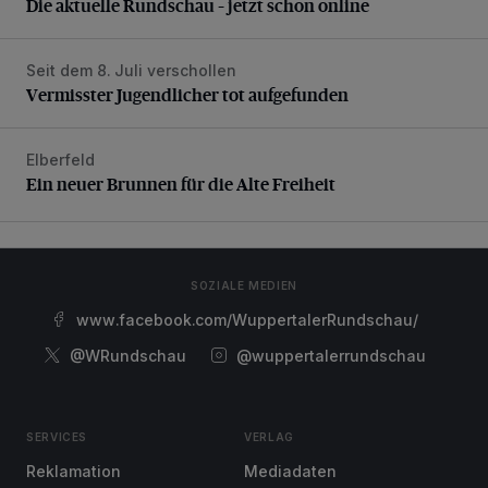
Die aktuelle Rundschau – jetzt schon online
Seit dem 8. Juli verschollen
Vermisster Jugendlicher tot aufgefunden
Vermisster Jugendlicher tot aufgefunden
Elberfeld
Ein neuer Brunnen für die Alte Freiheit
Ein neuer Brunnen für die Alte Freiheit
SOZIALE MEDIEN
www.facebook.com/WuppertalerRundschau/
@WRundschau
@wuppertalerrundschau
SERVICES
VERLAG
Reklamation
Mediadaten