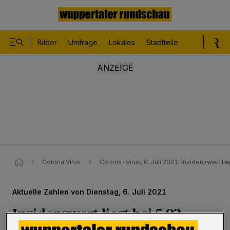
Bilder
Umfrage
Lokales
Stadtteile
Sport
Le
Corona Virus
Corona-Virus, 6. Juli 2021: Inzidenzwert lie
Aktuelle Zahlen von Dienstag, 6. Juli 2021
Inzidenzwert liegt bei 5,92