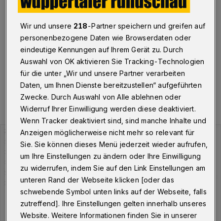
Wuppertal
·
Am Dienstag (6. Juli 2021) meldet die
Stadt Wuppertal insgesamt 46 Personen, die aktuell mit
Wir und unsere
218
-Partner speichern und greifen auf
dem Corona-Virus infiziert sind. Der Inzidenzwert liegt
personenbezogene Daten wie Browserdaten oder
bei 5,92.
eindeutige Kennungen auf Ihrem Gerät zu. Durch
Auswahl von OK aktivieren Sie Tracking-Technologien
für die unter „Wir und unsere Partner verarbeiten
06.07.2021 , 09:35 Uhr
Eine Minute Lesezeit
Daten, um Ihnen Dienste bereitzustellen“ aufgeführten
Zwecke. Durch Auswahl von Alle ablehnen oder
Widerruf Ihrer Einwilligung werden diese deaktiviert.
Wenn Tracker deaktiviert sind, sind manche Inhalte und
Anzeigen möglicherweise nicht mehr so relevant für
Sie. Sie können dieses Menü jederzeit wieder aufrufen,
um Ihre Einstellungen zu ändern oder Ihre Einwilligung
zu widerrufen, indem Sie auf den Link Einstellungen am
unteren Rand der Webseite klicken [oder das
schwebende Symbol unten links auf der Webseite, falls
zutreffend]. Ihre Einstellungen gelten innerhalb unseres
Website. Weitere Informationen finden Sie in unserer