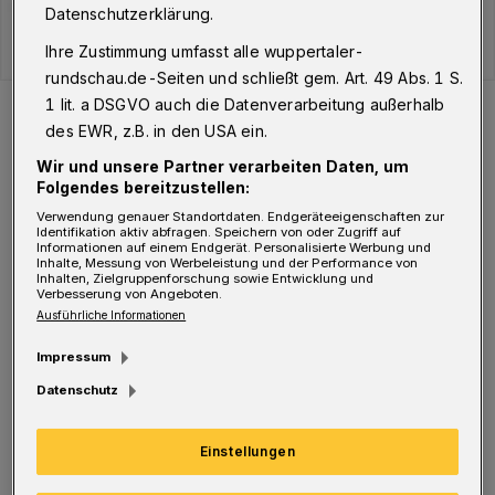
Datenschutzerklärung.
Ihre Zustimmung umfasst alle wuppertaler-
rundschau.de-Seiten und schließt gem. Art. 49 Abs. 1 S.
Der Verlauf der Corona-Fälle in Wuppertal.
1 lit. a DSGVO auch die Datenverarbeitung außerhalb
Foto: WR
des EWR, z.B. in den USA ein.
Wir und unsere Partner verarbeiten Daten, um
Folgendes bereitzustellen:
Verwendung genauer Standortdaten. Endgeräteeigenschaften zur
Identifikation aktiv abfragen. Speichern von oder Zugriff auf
Informationen auf einem Endgerät. Personalisierte Werbung und
S
Inhalte, Messung von Werbeleistung und der Performance von
eit Ausbruch der Pandemie liegt die
Inhalten, Zielgruppenforschung sowie Entwicklung und
Verbesserung von Angeboten.
Gesamtzahl der infizierten Menschen in
Ausführliche Informationen
Wuppertal damit jetzt bei 20.206 davon
Impressum
aktuell infiziert sind die erwähnten 46
Datenschutz
Personen. Genesen sind 19.673 Wuppertaler,
verstorben 487.
Einstellungen