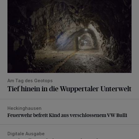
Am Tag des Geotops
Tief hinein in die Wuppertaler Unterwelt
Heckinghausen
Feuerwehr befreit Kind aus verschlossenem VW Bulli
Feuerwehr befreit Kind aus verschlossenem VW Bulli
Digitale Ausgabe
Die aktuelle Rundschau – jetzt schon online