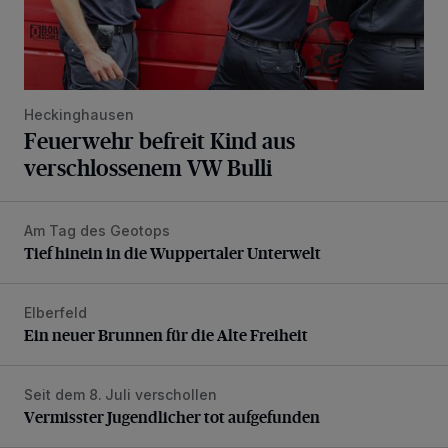
Heckinghausen
Feuerwehr befreit Kind aus
verschlossenem VW Bulli
Am Tag des Geotops
Tief hinein in die Wuppertaler Unterwelt
Tief hinein in die Wuppertaler Unterwelt
Elberfeld
Ein neuer Brunnen für die Alte Freiheit
Ein neuer Brunnen für die Alte Freiheit
Seit dem 8. Juli verschollen
Vermisster Jugendlicher tot aufgefunden
Vermisster Jugendlicher tot aufgefunden