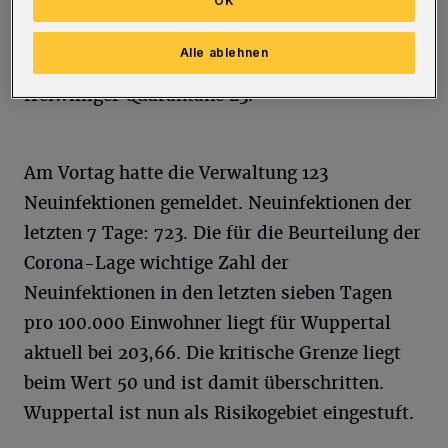
OK
106. In Quarantäne befinden sich aktuell 3.582
Einwohner, davon in angeordneter häuslicher
Alle ablehnen
Quarantäne 3.410, im Krankenhaus 133 und in
freiwilliger Quarantäne 23.
Am Vortag hatte die Verwaltung 123
Neuinfektionen gemeldet. Neuinfektionen der
letzten 7 Tage: 723. Die für die Beurteilung der
Corona-Lage wichtige Zahl der
Neuinfektionen in den letzten sieben Tagen
pro 100.000 Einwohner liegt für Wuppertal
aktuell bei 203,66. Die kritische Grenze liegt
beim Wert 50 und ist damit überschritten.
Wuppertal ist nun als Risikogebiet eingestuft.