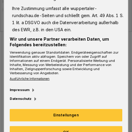
Ihre Zustimmung umfasst alle wuppertaler-
rundschau.de-Seiten und schließt gem. Art. 49 Abs. 1 S.
1 lit. a DSGVO auch die Datenverarbeitung außerhalb
des EWR, z.B. in den USA ein.
Der Verlauf der Corona-Fälle in Wuppertal.
Wir und unsere Partner verarbeiten Daten, um
Folgendes bereitzustellen:
Foto: WR
Verwendung genauer Standortdaten. Endgeräteeigenschaften zur
Identifikation aktiv abfragen. Speichern von oder Zugriff auf
Informationen auf einem Endgerät. Personalisierte Werbung und
Inhalte, Messung von Werbeleistung und der Performance von
Inhalten, Zielgruppenforschung sowie Entwicklung und
Verbesserung von Angeboten.
S
Ausführliche Informationen
eit Ausbruch der Pandemie liegt die
Gesamtzahl der infizierten Menschen in
Impressum
Wuppertal damit jetzt bei 5.920, davon aktuell
Datenschutz
infiziert sind die erwähnten 1.250 Personen.
Einstellungen
Genesen sind 4.564 Wuppertaler, verstorben