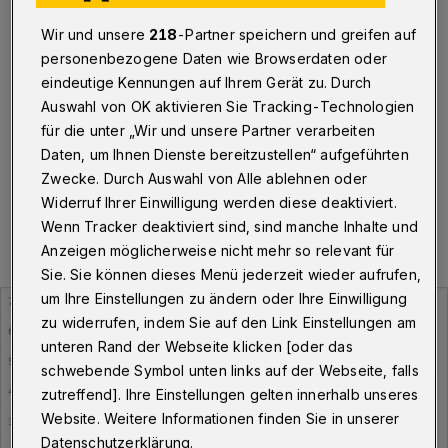
Wuppertaler infiziert
Wir und unsere
218
-Partner speichern und greifen auf
Wuppertal
·
Am Mittwoch (25. November 2020)
personenbezogene Daten wie Browserdaten oder
meldet die Stadt Wuppertal insgesamt 1.250 Personen,
eindeutige Kennungen auf Ihrem Gerät zu. Durch
die aktuell mit dem Corona-Virus infiziert sind. Damit
Auswahl von OK aktivieren Sie Tracking-Technologien
liegt der Inzidenzwert bei 203,66.
für die unter „Wir und unsere Partner verarbeiten
Daten, um Ihnen Dienste bereitzustellen“ aufgeführten
Zwecke. Durch Auswahl von Alle ablehnen oder
25.11.2020 , 09:39 Uhr
Eine Minute Lesezeit
Widerruf Ihrer Einwilligung werden diese deaktiviert.
Wenn Tracker deaktiviert sind, sind manche Inhalte und
Anzeigen möglicherweise nicht mehr so relevant für
Sie. Sie können dieses Menü jederzeit wieder aufrufen,
um Ihre Einstellungen zu ändern oder Ihre Einwilligung
zu widerrufen, indem Sie auf den Link Einstellungen am
unteren Rand der Webseite klicken [oder das
schwebende Symbol unten links auf der Webseite, falls
zutreffend]. Ihre Einstellungen gelten innerhalb unseres
Website. Weitere Informationen finden Sie in unserer
Datenschutzerklärung.