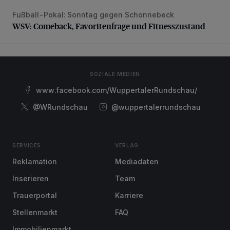
Fußball-Pokal: Sonntag gegen Schonnebeck
WSV: Comeback, Favoritenfrage und Fitnesszustand
WSV: Comeback, Favoritenfrage und Fitnesszustand
SOZIALE MEDIEN
www.facebook.com/WuppertalerRundschau/
@WRundschau
@wuppertalerrundschau
SERVICES
VERLAG
Reklamation
Mediadaten
Inserieren
Team
Trauerportal
Karriere
Stellenmarkt
FAQ
Immobilienmarkt