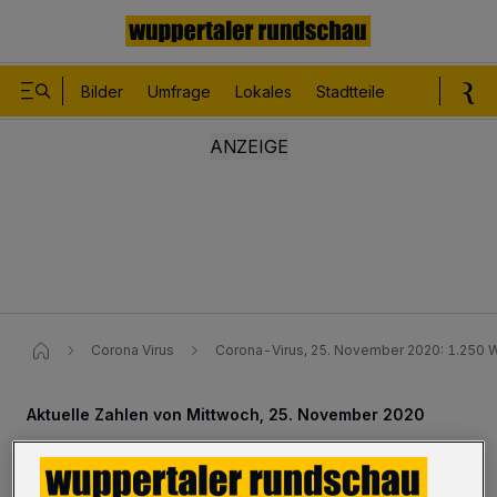
Bilder
Umfrage
Lokales
Stadtteile
Sport
Le
Corona Virus
Corona-Virus, 25. November 2020: 1.250 Wu
Aktuelle Zahlen von Mittwoch, 25. November 2020
Corona-Virus: 1.250