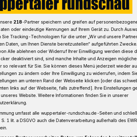
unsere
218
-Partner speichern und greifen auf personenbezogen
us, 18. Mai 2021: Inzidenzwert liegt bei 110,42
aten oder eindeutige Kennungen auf Ihrem Gerät zu. Durch Ausw
n Sie Tracking-Technologien für die unter „Wir und unsere Partne
en Daten, um Ihnen Dienste bereitzustellen“ aufgeführten Zwecke
g, 18. Mai 2021
on Alle ablehnen oder Widerruf Ihrer Einwilligung werden diese de
liegt bei 110,42
cker deaktiviert sind, sind manche Inhalte und Anzeigen möglich
r so relevant für Sie. Sie können dieses Menü jederzeit wieder au
tellungen zu ändern oder Ihre Einwilligung zu widerrufen, indem Si
stellungen am unteren Rand der Webseite klicken [oder das schw
8. Mai 2021) meldet die Stadt Wuppertal
ten links auf der Webseite, falls zutreffend]. Ihre Einstellungen g
 aktuell mit dem Corona-Virus infiziert
 unseres Website. Weitere Informationen finden Sie in unserer
 bei 110,42.
utzerklärung.
immung umfasst alle wuppertaler-rundschau.de-Seiten und schließt
 S. 1 lit. a DSGVO auch die Datenverarbeitung außerhalb des EWR, 
ein.
Lesezeit