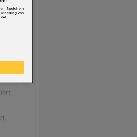
en:
gen. Speichern
e, Messung von
 und