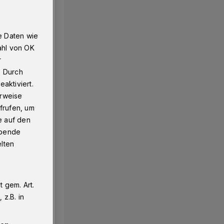
e Daten wie
ahl von OK
r
. Durch
aktiviert.
erweise
frufen, um
e auf den
ebende
elten
 gem. Art.
z.B. in