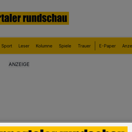
Sport
Leser
Kolumne
Spiele
Trauer
E-Paper
Anze