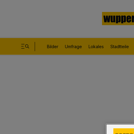
Bilder
Umfrage
Lokales
Stadtteile