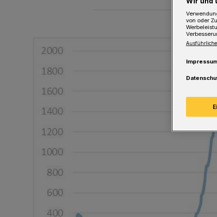
Wir und 
Verwendung
von oder Zu
Werbeleist
Verbesseru
Ausführliche
Impressu
Datenschu
E