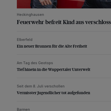
Heckinghausen
Feuerwehr befreit Kind aus verschlos
Elberfeld
Ein neuer Brunnen für die Alte Freiheit
Ein neuer Brunnen für die Alte Freiheit
Am Tag des Geotops
Tief hinein in die Wuppertaler Unterwelt
Tief hinein in die Wuppertaler Unterwelt
Seit dem 8. Juli verschollen
Vermisster Jugendlicher tot aufgefunden
Vermisster Jugendlicher tot aufgefunden
Barmen
Mann beschädigt Autos in Parkhaus