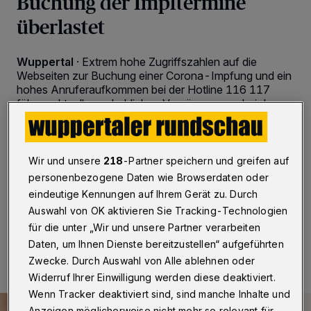
Buchung der Impftermine
überlastet
Wuppertal
·
Extrem hohe Zugriffszahlen auf die
Webseiten zur Buchung einer Corona-Impfung und ein
hohes Anruferaufkommen bei der Hotline 116 117
führen aktuell zu erheblichen Verzögerungen bei der
Terminbuchung für die über 80-jährigen
Impfberechtigten in Wuppertal und NRW, dies bedeutet
längere Wartezeiten bei Anrufen und Verzögerungen
sowohl beim Aufrufen der Webseiten als auch bei der
Wir und unsere
218
-Partner speichern und greifen auf
Bestätigung von Terminen per E-Mail.
personenbezogene Daten wie Browserdaten oder
eindeutige Kennungen auf Ihrem Gerät zu. Durch
Auswahl von OK aktivieren Sie Tracking-Technologien
für die unter „Wir und unsere Partner verarbeiten
25.01.2021 , 14:00 Uhr
2 Minuten Lesezeit
Daten, um Ihnen Dienste bereitzustellen“ aufgeführten
Zwecke. Durch Auswahl von Alle ablehnen oder
Widerruf Ihrer Einwilligung werden diese deaktiviert.
Wenn Tracker deaktiviert sind, sind manche Inhalte und
Anzeigen möglicherweise nicht mehr so relevant für