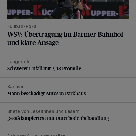
Fußball-Pokal
WSV: Übertragung im Barmer Bahnhof
und klare Ansage
Langerfeld
Schwerer Unfall mit 2,48 Promille
Schwerer Unfall mit 2,48 Promille
Barmen
Mann beschädigt Autos in Parkhaus
Mann beschädigt Autos in Parkhaus
Briefe von Leserinnen und Lesern
„Stoßdämpfertest mit Unterbodenbehandlung“
„Stoßdämpfertest mit Unterbodenbehandlung“