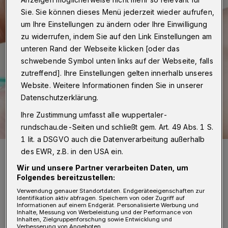
Sie. Sie können dieses Menü jederzeit wieder aufrufen,
um Ihre Einstellungen zu ändern oder Ihre Einwilligung
zu widerrufen, indem Sie auf den Link Einstellungen am
unteren Rand der Webseite klicken [oder das
schwebende Symbol unten links auf der Webseite, falls
zutreffend]. Ihre Einstellungen gelten innerhalb unseres
Website. Weitere Informationen finden Sie in unserer
Datenschutzerklärung.
Ihre Zustimmung umfasst alle wuppertaler-
rundschau.de-Seiten und schließt gem. Art. 49 Abs. 1 S.
1 lit. a DSGVO auch die Datenverarbeitung außerhalb
Symbolfoto.
des EWR, z.B. in den USA ein.
Foto: Angelo Esslinger
Wir und unsere Partner verarbeiten Daten, um
Folgendes bereitzustellen:
Verwendung genauer Standortdaten. Endgeräteeigenschaften zur
Identifikation aktiv abfragen. Speichern von oder Zugriff auf
Informationen auf einem Endgerät. Personalisierte Werbung und
Inhalte, Messung von Werbeleistung und der Performance von
Inhalten, Zielgruppenforschung sowie Entwicklung und
s wird unter Hochdruck an der
Verbesserung von Angeboten.