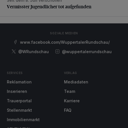
Seit dem 8. Juli verschollen
Vermisster Jugendlicher tot aufgefunden
Vermisster Jugendlicher tot aufgefunden
SOZIALE MEDIEN
www.facebook.com/WuppertalerRundschau/
@WRundschau
@wuppertalerrundschau
SERVICES
VERLAG
Reklamation
Mediadaten
Inserieren
Team
Trauerportal
Karriere
Stellenmarkt
FAQ
Immobilienmarkt