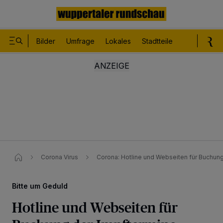
Bilder
Umfrage
Lokales
Stadtteile
Sport
Le
Corona Virus
Corona: Hotline und Webseiten für Buchung
Bitte um Geduld
Hotline und Webseiten für