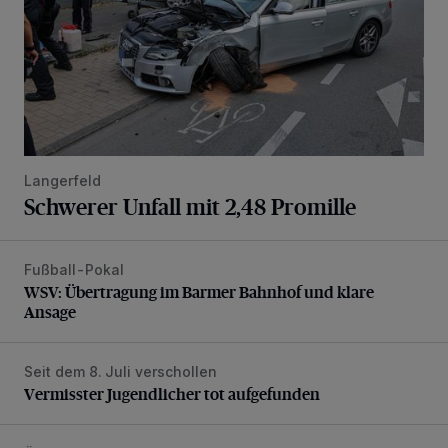
Langerfeld
Schwerer Unfall mit 2,48 Promille
Fußball-Pokal
WSV: Übertragung im Barmer Bahnhof und klare Ansage
WSV: Übertragung im Barmer Bahnhof und klare
Ansage
Seit dem 8. Juli verschollen
Vermisster Jugendlicher tot aufgefunden
Vermisster Jugendlicher tot aufgefunden