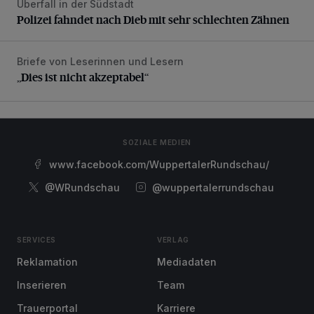
Überfall in der Südstadt
Polizei fahndet nach Dieb mit sehr schlechten Zähnen
Polizei fahndet nach Dieb mit sehr schlechten Zähnen
Briefe von Leserinnen und Lesern
„Dies ist nicht akzeptabel“
„Dies ist nicht akzeptabel“
SOZIALE MEDIEN
www.facebook.com/WuppertalerRundschau/
@WRundschau
@wuppertalerrundschau
SERVICES
VERLAG
Reklamation
Mediadaten
Inserieren
Team
Trauerportal
Karriere