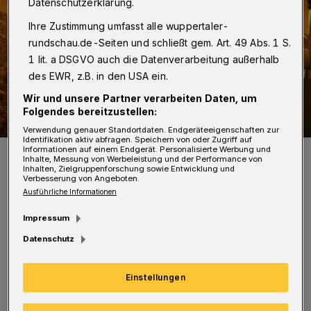
Datenschutzerklärung.
Ihre Zustimmung umfasst alle wuppertaler-
rundschau.de-Seiten und schließt gem. Art. 49 Abs. 1 S.
1 lit. a DSGVO auch die Datenverarbeitung außerhalb
des EWR, z.B. in den USA ein.
Wir und unsere Partner verarbeiten Daten, um
Folgendes bereitzustellen:
Verwendung genauer Standortdaten. Endgeräteeigenschaften zur
Identifikation aktiv abfragen. Speichern von oder Zugriff auf
Informationen auf einem Endgerät. Personalisierte Werbung und
Blick in einen der Räume.
Inhalte, Messung von Werbeleistung und der Performance von
Foto: Polizei Wuppertal
Inhalten, Zielgruppenforschung sowie Entwicklung und
Verbesserung von Angeboten.
Ausführliche Informationen
Impressum
Datenschutz
Z
uvor hatte ein Hinweisgeber der Polizei
gemeldet, dass er in dem Haus
Einstellungen
Cannabisgeruch und abgeklebte Glasscheiben