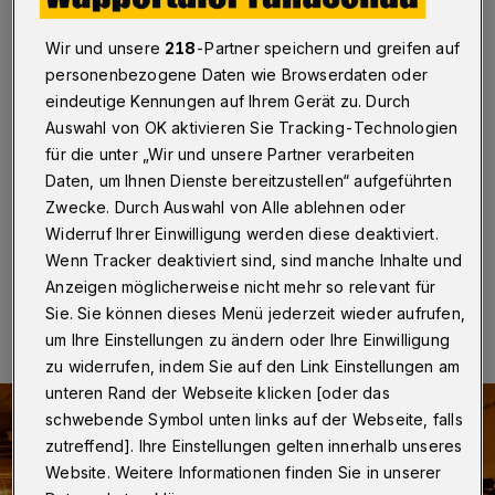
aufgeflogen
Wir und unsere
218
-Partner speichern und greifen auf
Remscheid / Wuppertal
·
Die Polizei hat am Mittwoch
personenbezogene Daten wie Browserdaten oder
(9. Juni 2023) auf Antrag der Wuppertaler
eindeutige Kennungen auf Ihrem Gerät zu. Durch
Staatsanwaltschaft ein Haus in der Remscheider
Mandtstraße durchsucht – und dort eine über mehrere
Auswahl von OK aktivieren Sie Tracking-Technologien
Räume verteilte Cannabis-Plantage entdeckt. Ein im
für die unter „Wir und unsere Partner verarbeiten
Objekt angetroffener Tatverdächtiger (34) wurde
Daten, um Ihnen Dienste bereitzustellen“ aufgeführten
vorläufig festgenommen.
Zwecke. Durch Auswahl von Alle ablehnen oder
Widerruf Ihrer Einwilligung werden diese deaktiviert.
Wenn Tracker deaktiviert sind, sind manche Inhalte und
09.06.2023 , 12:24 Uhr
Eine Minute Lesezeit
Anzeigen möglicherweise nicht mehr so relevant für
Sie. Sie können dieses Menü jederzeit wieder aufrufen,
um Ihre Einstellungen zu ändern oder Ihre Einwilligung
zu widerrufen, indem Sie auf den Link Einstellungen am
unteren Rand der Webseite klicken [oder das
schwebende Symbol unten links auf der Webseite, falls
zutreffend]. Ihre Einstellungen gelten innerhalb unseres
Website. Weitere Informationen finden Sie in unserer