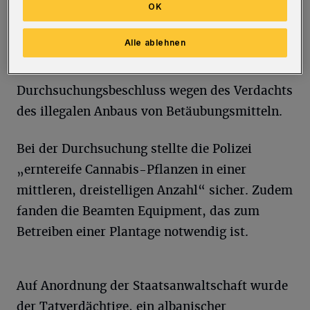
festgestellt habe. Im Zuge der Ermittlungen
OK
erließ der zuständige Richter am Amtsgericht
Alle ablehnen
auf Antrag der zuvor informierten
Staatsanwaltschaft einen
Durchsuchungsbeschluss wegen des Verdachts
des illegalen Anbaus von Betäubungsmitteln.
Bei der Durchsuchung stellte die Polizei
„erntereife Cannabis-Pflanzen in einer
mittleren, dreistelligen Anzahl“ sicher. Zudem
fanden die Beamten Equipment, das zum
Betreiben einer Plantage notwendig ist.
Auf Anordnung der Staatsanwaltschaft wurde
der Tatverdächtige, ein albanischer