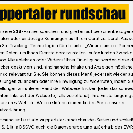
Biologische Station Wupper zieht um nach Remscheid
unsere
218
-Partner speichern und greifen auf personenbezogen
aten oder eindeutige Kennungen auf Ihrem Gerät zu. Durch Ausw
n Sie Tracking-Technologien für die unter „Wir und unsere Partne
en Daten, um Ihnen Dienste bereitzustellen“ aufgeführten Zwecke
Station Wupper
on Alle ablehnen oder Widerruf Ihrer Einwilligung werden diese de
cker deaktiviert sind, sind manche Inhalte und Anzeigen möglich
r so relevant für Sie. Sie können dieses Menü jederzeit wieder au
tellungen zu ändern oder Ihre Einwilligung zu widerrufen, indem Si
stellungen am unteren Rand der Webseite klicken [oder das schw
ten links auf der Webseite, falls zutreffend]. Ihre Einstellungen g
elle der für die Städte Remscheid,
 unseres Website. Weitere Informationen finden Sie in unserer
ven Biologischen Station Mittlere Wupper
utzerklärung.
e Röntgenstadt.
immung umfasst alle wuppertaler-rundschau.de-Seiten und schließt
 S. 1 lit. a DSGVO auch die Datenverarbeitung außerhalb des EWR, 