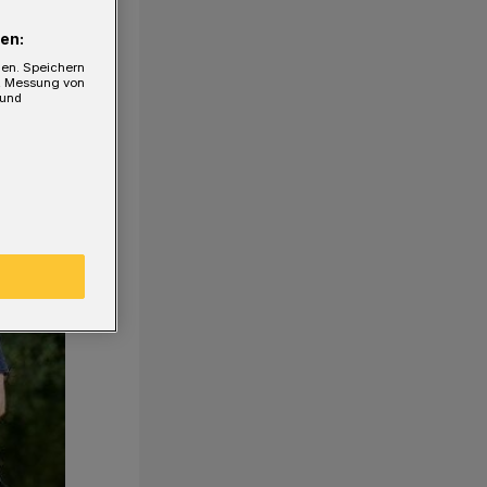
en:
gen. Speichern
e, Messung von
 und