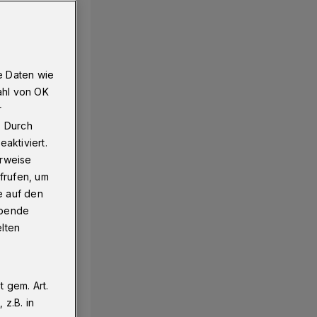
e Daten wie
ahl von OK
r
. Durch
aktiviert.
erweise
frufen, um
e auf den
ebende
elten
 gem. Art.
z.B. in