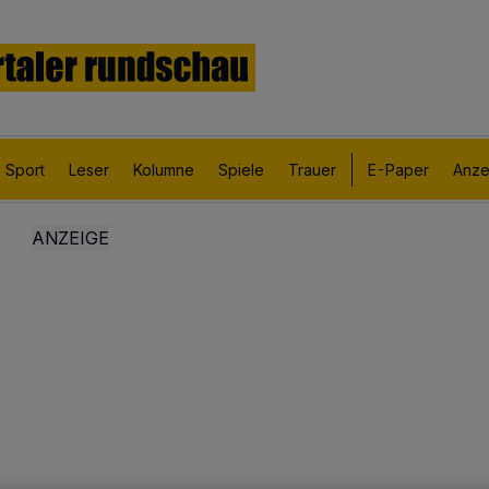
Sport
Leser
Kolumne
Spiele
Trauer
E-Paper
Anze