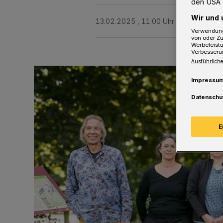
den USA 
Wir und 
13.02.2025 , 11:00 Uhr
2 Minuten Le
Verwendung
von oder Zu
Werbeleist
Verbesseru
Ausführliche
Impressu
Datenschu
E