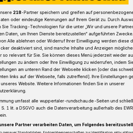
unsere
218
-Partner speichern und greifen auf personenbezogen
aten oder eindeutige Kennungen auf Ihrem Gerät zu. Durch Ausw
Betrugsversuch in Velbert
n Sie Tracking-Technologien für die unter „Wir und unsere Partne
en Daten, um Ihnen Dienste bereitzustellen“ aufgeführten Zwecke
on Alle ablehnen oder Widerruf Ihrer Einwilligung werden diese de
cker deaktiviert sind, sind manche Inhalte und Anzeigen möglich
r so relevant für Sie. Sie können dieses Menü jederzeit wieder au
t „Abholer“ fest
tellungen zu ändern oder Ihre Einwilligung zu widerrufen, indem Si
stellungen am unteren Rand der Webseite klicken [oder das schw
ten links auf der Webseite, falls zutreffend]. Ihre Einstellungen g
iminalpolizei hat in Velbert einen 16-
 unseres Website. Weitere Informationen finden Sie in unserer
Essen festgenommen. Er wird verdächtigt,
utzerklärung.
bei einem Betrugsversuch mitgewirkt zu
immung umfasst alle wuppertaler-rundschau.de-Seiten und schließt
 S. 1 lit. a DSGVO auch die Datenverarbeitung außerhalb des EWR, 
ein.
unsere Partner verarbeiten Daten, um Folgendes bereitzustell
 genauer Standortdaten. Endgeräteeigenschaften zur Identifikation aktiv abfra