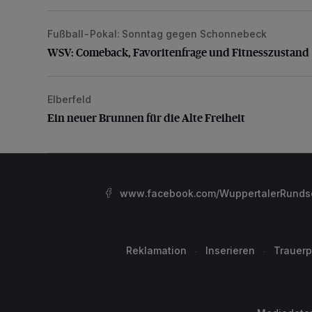
Fußball-Pokal: Sonntag gegen Schonnebeck
WSV: Comeback, Favoritenfrage und Fitnesszustan
WSV: Comeback, Favoritenfrage und Fitnesszustand
Elberfeld
Ein neuer Brunnen für die Alte Freiheit
Ein neuer Brunnen für die Alte Freiheit
www.facebook.com/WuppertalerRunds
Reklamation
Inserieren
Trauerp