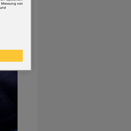
e, Messung von
 und