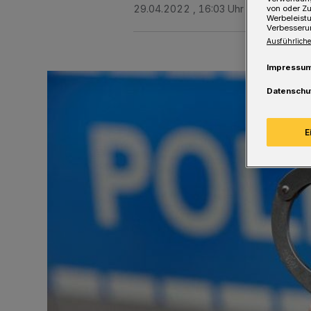
29.04.2022 , 16:03 Uhr
Eine Minute 
von oder Zu
Werbeleist
Verbesseru
Ausführliche
Impressu
Datenschu
E