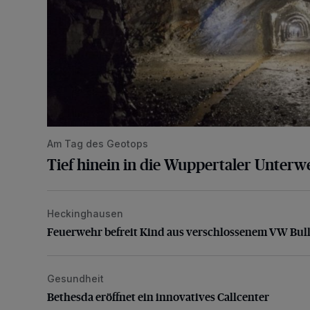
Am Tag des Geotops
Tief hinein in die Wuppertaler Unterwe
Heckinghausen
Feuerwehr befreit Kind aus verschlossenem VW Bulli
Feuerwehr befreit Kind aus verschlossenem VW Bull
Gesundheit
Bethesda eröffnet ein innovatives Callcenter
Bethesda eröffnet ein innovatives Callcenter