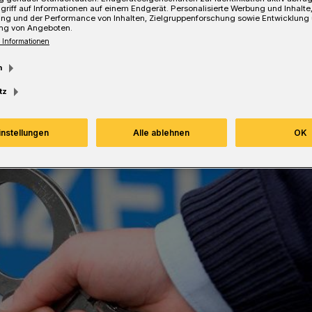
Lesezeit
griff auf Informationen auf einem Endgerät. Personalisierte Werbung und Inhalt
ung und der Performance von Inhalten, Zielgruppenforschung sowie Entwicklung
ng von Angeboten.
 Informationen
m
tz
instellungen
Alle ablehnen
OK