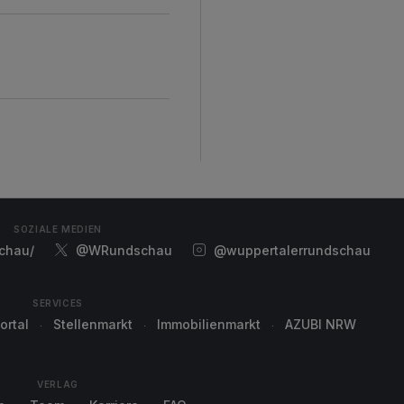
d
SOZIALE MEDIEN
chau/
@WRundschau
@wuppertalerrundschau
SERVICES
ortal
Stellenmarkt
Immobilienmarkt
AZUBI NRW
VERLAG