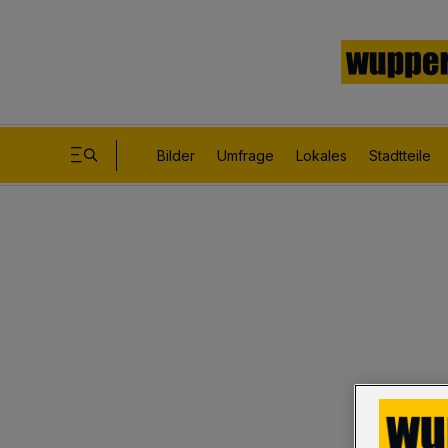
Bilder
Umfrage
Lokales
Stadtteile