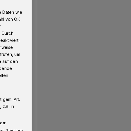
e Daten wie
ahl von OK
r
. Durch
aktiviert.
erweise
frufen, um
e auf den
ebende
elten
 gem. Art.
z.B. in
en:
gen. Speichern