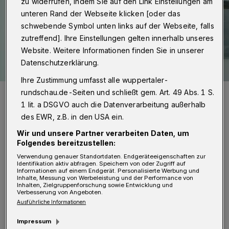
zu widerrufen, indem Sie auf den Link Einstellungen am
unteren Rand der Webseite klicken [oder das
schwebende Symbol unten links auf der Webseite, falls
zutreffend]. Ihre Einstellungen gelten innerhalb unseres
Website. Weitere Informationen finden Sie in unserer
Datenschutzerklärung.
Ihre Zustimmung umfasst alle wuppertaler-
Von li.: Patrick Hahne, Axel Jütz und Holger Iborg.
rundschau.de-Seiten und schließt gem. Art. 49 Abs. 1 S.
Foto: Sparkasse Wuppertal
1 lit. a DSGVO auch die Datenverarbeitung außerhalb
des EWR, z.B. in den USA ein.
Wir und unsere Partner verarbeiten Daten, um
Folgendes bereitzustellen:
Verwendung genauer Standortdaten. Endgeräteeigenschaften zur
Identifikation aktiv abfragen. Speichern von oder Zugriff auf
„Mit seiner umfassenden Führungserfahrung
Informationen auf einem Endgerät. Personalisierte Werbung und
Inhalte, Messung von Werbeleistung und der Performance von
und seiner langjährigen Expertise im Private
Inhalten, Zielgruppenforschung sowie Entwicklung und
Verbesserung von Angeboten.
Banking und in der Firmenkundenbetreuung
Ausführliche Informationen
ergänzt Holger Iborg unsere Führungsspitze
Impressum