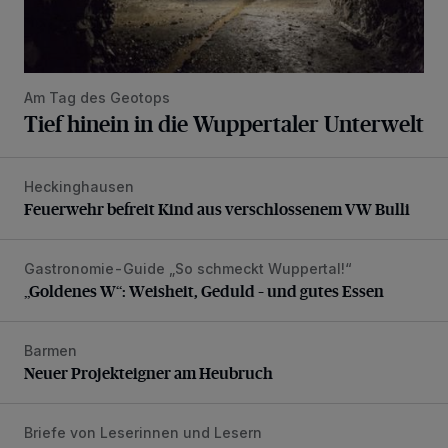
Am Tag des Geotops
Tief hinein in die Wuppertaler Unterwelt
Heckinghausen
Feuerwehr befreit Kind aus verschlossenem VW Bulli
Feuerwehr befreit Kind aus verschlossenem VW Bulli
Gastronomie-Guide „So schmeckt Wuppertal!“
„Goldenes W“: Weisheit, Geduld – und gutes Essen
„Goldenes W“: Weisheit, Geduld – und gutes Essen
Barmen
Neuer Projekteigner am Heubruch
Neuer Projekteigner am Heubruch
Briefe von Leserinnen und Lesern
Verbesserungen wären möglich