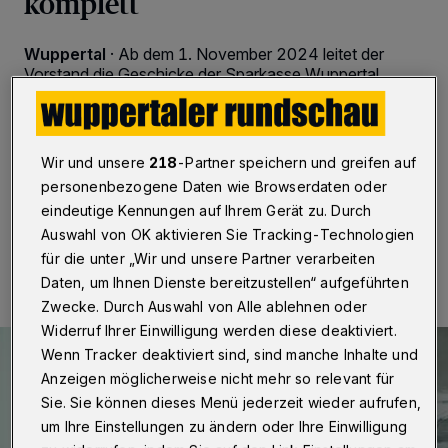
komplett
Wuppertal
·
Ab dem 1. November 2024 leitet der
Vorstand die Geschicke der Sparkasse Wuppertal
wieder zu dritt: Als stellvertretendes Vorstandsmitglied
verstärkt Holger Iborg das Team um den
Vorstandsvorsitzenden Axel Jütz und
Vorstandsmitglied Patrick Hahne.
Wir und unsere
218
-Partner speichern und greifen auf
personenbezogene Daten wie Browserdaten oder
eindeutige Kennungen auf Ihrem Gerät zu. Durch
Auswahl von OK aktivieren Sie Tracking-Technologien
31.10.2024 , 10:30 Uhr
Eine Minute Lesezeit
für die unter „Wir und unsere Partner verarbeiten
Daten, um Ihnen Dienste bereitzustellen“ aufgeführten
Zwecke. Durch Auswahl von Alle ablehnen oder
Widerruf Ihrer Einwilligung werden diese deaktiviert.
Wenn Tracker deaktiviert sind, sind manche Inhalte und
Anzeigen möglicherweise nicht mehr so relevant für
Sie. Sie können dieses Menü jederzeit wieder aufrufen,
um Ihre Einstellungen zu ändern oder Ihre Einwilligung