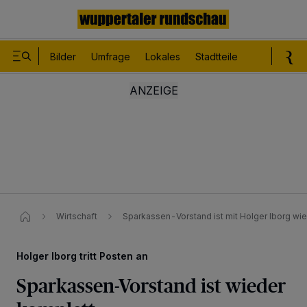
Bilder
Umfrage
Lokales
Stadtteile
Sport
Le
Wirtschaft
Sparkassen-Vorstand ist mit Holger Iborg wi
Holger Iborg tritt Posten an
Sparkassen-Vorstand ist wieder