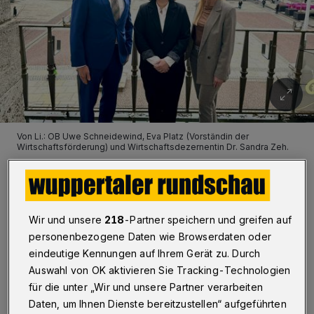
Von Li.: OB Uwe Schneidewind, Eva Platz (Vorständin der
Wirtschaftsförderung) und Wirtschaftsdezernentin Dr. Sandra Zeh.
Foto: Simone Bahrmann
Wir und unsere
218
-Partner speichern und greifen auf
personenbezogene Daten wie Browserdaten oder
V
on Juli 2023 bis Juni 2024 hat die
eindeutige Kennungen auf Ihrem Gerät zu. Durch
Auswahl von OK aktivieren Sie Tracking-Technologien
Wirtschaftsförderung Wuppertal unter
für die unter „Wir und unsere Partner verarbeiten
Leitung des Beratungsbüros
Daten, um Ihnen Dienste bereitzustellen“ aufgeführten