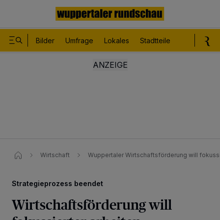
Bilder
Umfrage
Lokales
Stadtteile
Sport
Le
Wirtschaft
Wuppertaler Wirtschaftsförderung will fokussi
Strategieprozess beendet
Wirtschaftsförderung will