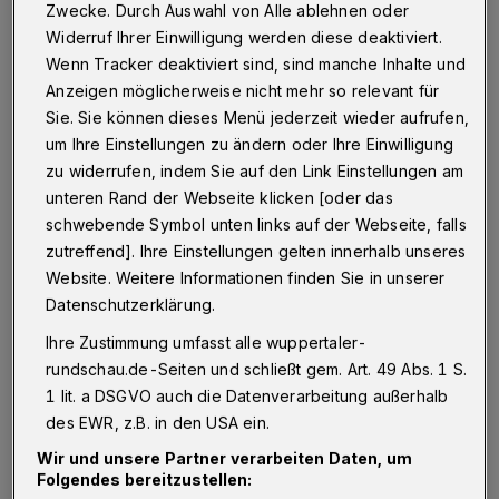
„LennardtundBirner – Beratung für
Zwecke. Durch Auswahl von Alle ablehnen oder
Wirtschaftsförderung“ einen umfassenden
Widerruf Ihrer Einwilligung werden diese deaktiviert.
Wenn Tracker deaktiviert sind, sind manche Inhalte und
Strategieentwicklungsprozess durchgeführt.
Anzeigen möglicherweise nicht mehr so relevant für
Eingebunden waren der Verwaltungsrat der
Sie. Sie können dieses Menü jederzeit wieder aufrufen,
Wirtschaftsförderung, die Unternehmen des
um Ihre Einstellungen zu ändern oder Ihre Einwilligung
Wirtschaftsstandorts sowie weitere
zu widerrufen, indem Sie auf den Link Einstellungen am
unteren Rand der Webseite klicken [oder das
Vertreterinnen und Vertreter lokaler
schwebende Symbol unten links auf der Webseite, falls
Institutionen. Im Laufe des Prozesses wurde
zutreffend]. Ihre Einstellungen gelten innerhalb unseres
Eva Platz als neue Vorständin der
Website. Weitere Informationen finden Sie in unserer
Wirtschaftsförderung gewonnen und brachte
Datenschutzerklärung.
sich in die endgültige Strategiedefinition mit
Ihre Zustimmung umfasst alle wuppertaler-
ihren Erfahrungen ein.
rundschau.de-Seiten und schließt gem. Art. 49 Abs. 1 S.
1 lit. a DSGVO auch die Datenverarbeitung außerhalb
des EWR, z.B. in den USA ein.
Aufbauend auf den umfassenden Analysen,
Wir und unsere Partner verarbeiten Daten, um
den Befragungen und den Erfahrungen von
Folgendes bereitzustellen:
„LennardtundBirner“, liegt jetzt die Strategie