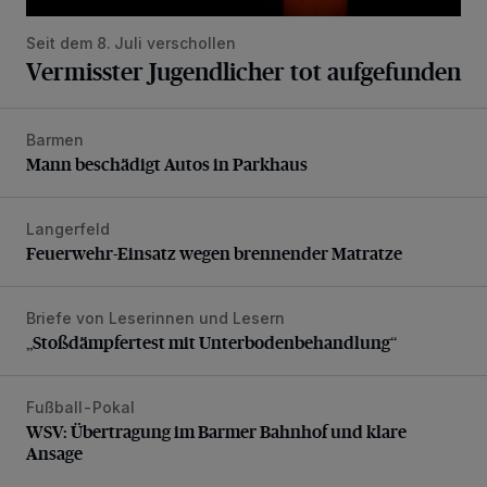
Seit dem 8. Juli verschollen
Vermisster Jugendlicher tot aufgefunden
Barmen
Mann beschädigt Autos in Parkhaus
Mann beschädigt Autos in Parkhaus
Langerfeld
Feuerwehr-Einsatz wegen brennender Matratze
Feuerwehr-Einsatz wegen brennender Matratze
Briefe von Leserinnen und Lesern
„Stoßdämpfertest mit Unterbodenbehandlung“
„Stoßdämpfertest mit Unterbodenbehandlung“
Fußball-Pokal
WSV: Übertragung im Barmer Bahnhof und klare Ansage
WSV: Übertragung im Barmer Bahnhof und klare
Ansage