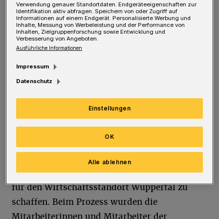
Verwendung genauer Standortdaten. Endgeräteeigenschaften zur
Identifikation aktiv abfragen. Speichern von oder Zugriff auf
für die Wirtschaftsförderung vor. Sie wurde
Informationen auf einem Endgerät. Personalisierte Werbung und
Inhalte, Messung von Werbeleistung und der Performance von
im September 2024 vom Verwaltungsrat
Inhalten, Zielgruppenforschung sowie Entwicklung und
Verbesserung von Angeboten.
einstimmig beschlossen.
Ausführliche Informationen
Impressum
Oberbürgermeister Uwe Schneidewind: „Unser
Datenschutz
Ziel war es, auf einer faktenbasierten
Grundlage und in einem strukturierten
Einstellungen
Prozess die Wirtschaftsförderung als
Leistungseinheit inhaltlich neu auszurichten,
OK
um Unternehmen angesichts gewandelter
Herausforderungen die bestmögliche
Alle ablehnen
Unterstützung zu sichern und einen Mehrwert
für den Wirtschaftsstandort Wuppertal zu
schaffen. Beim Prozess wurden die
Mitarbeiterinnen und Mitarbeiter der