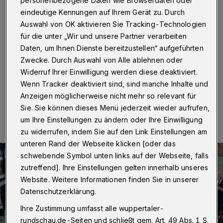
Hauptbahnhof
personenbezogene Daten wie Browserdaten oder
eindeutige Kennungen auf Ihrem Gerät zu. Durch
Auswahl von OK aktivieren Sie Tracking-Technologien
Wuppertal
·
Das Bundesbahn-Orchester Wuppertal ist
für die unter „Wir und unsere Partner verarbeiten
auf NRW-Tour und gastiert am Sonntag (4. Dezember
2022) um etwa 11:25 Uhr im Hauptbahnhof am
Daten, um Ihnen Dienste bereitzustellen“ aufgeführten
Döppersberg.
Zwecke. Durch Auswahl von Alle ablehnen oder
Widerruf Ihrer Einwilligung werden diese deaktiviert.
Wenn Tracker deaktiviert sind, sind manche Inhalte und
Anzeigen möglicherweise nicht mehr so relevant für
03.12.2022 , 10:15 Uhr
Eine Minute Lesezeit
Sie. Sie können dieses Menü jederzeit wieder aufrufen,
um Ihre Einstellungen zu ändern oder Ihre Einwilligung
zu widerrufen, indem Sie auf den Link Einstellungen am
unteren Rand der Webseite klicken [oder das
schwebende Symbol unten links auf der Webseite, falls
zutreffend]. Ihre Einstellungen gelten innerhalb unseres
Website. Weitere Informationen finden Sie in unserer
Datenschutzerklärung.
Ihre Zustimmung umfasst alle wuppertaler-
rundschau.de-Seiten und schließt gem. Art. 49 Abs. 1 S.