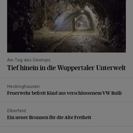
Am Tag des Geotops
Tief hinein in die Wuppertaler Unterwelt
Heckinghausen
Feuerwehr befreit Kind aus verschlossenem VW Bulli
Feuerwehr befreit Kind aus verschlossenem VW Bulli
Elberfeld
Ein neuer Brunnen für die Alte Freiheit
Ein neuer Brunnen für die Alte Freiheit