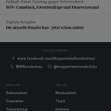
Fußball-Pokal: Sonntag gegen Schonnebeck
WSV: Comeback, Favoritenfrage und Fitnesszustand
WSV: Comeback, Favoritenfrage und Fitnesszustand
Digitale Ausgabe
Die aktuelle Rundschau – jetzt schon online
Die aktuelle Rundschau – jetzt schon online
SOZIALE MEDIEN
www.facebook.com/WuppertalerRundschau/
@WRundschau
@wuppertalerrundschau
SERVICES
VERLAG
Reklamation
Mediadaten
Inserieren
Team
Trauerportal
Karriere