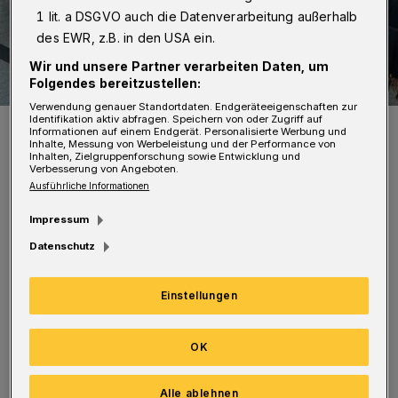
1 lit. a DSGVO auch die Datenverarbeitung außerhalb
des EWR, z.B. in den USA ein.
Wir und unsere Partner verarbeiten Daten, um
Folgendes bereitzustellen:
Verwendung genauer Standortdaten. Endgeräteeigenschaften zur
Identifikation aktiv abfragen. Speichern von oder Zugriff auf
Das Wuppertaler Bundesbahn-Orchester.
Informationen auf einem Endgerät. Personalisierte Werbung und
Foto: Hans-Peter Wemke
Inhalte, Messung von Werbeleistung und der Performance von
Inhalten, Zielgruppenforschung sowie Entwicklung und
Verbesserung von Angeboten.
Ausführliche Informationen
Impressum
Datenschutz
Präsentiert werden eine halbe Stunde lang
bekannte Weihnachtslieder zum Mitsingen
Einstellungen
sowie moderne Arrangements im Bigband-
und Swingstil. Normalerweise spielen die
OK
Musikerinnen und Musiker in Sälen oder
sonstigen Konzerteinrichtungen.
Alle ablehnen