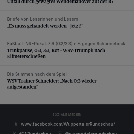
Unfall durch gewagtes Wendemanöver auf der B7
Briefe von Leserinnen und Lesern
„Es muss gehandelt werden – jetzt!“
„Es muss gehandelt werden – jetzt!“
Fußball-NR-Pokal: 7:6 (0:2/3:3) n.E. gegen Schonnebeck
Trinkpause, 0:3, 3:3, Rot – WSV-Triumph nach Elfmetersc
Trinkpause, 0:3, 3:3, Rot – WSV-Triumph nach
Elfmeterschießen
Die Stimmen nach dem Spiel
WSV-Trainer Schneider: „Nach 0:3 wieder aufgestanden“
WSV-Trainer Schneider: „Nach 0:3 wieder
aufgestanden“
SOZIALE MEDIEN
www.facebook.com/WuppertalerRundschau/
@WRundschau
@wuppertalerrundschau