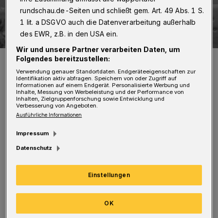
rundschau.de-Seiten und schließt gem. Art. 49 Abs. 1 S.
1 lit. a DSGVO auch die Datenverarbeitung außerhalb
des EWR, z.B. in den USA ein.
Wir und unsere Partner verarbeiten Daten, um
Die Elberfelderin Helene Weber, hier mit Theodor Heuss, war eine
Folgendes bereitzustellen:
von vier Frauen, die am Grundgesetz mitgearbeitet haben.
Verwendung genauer Standortdaten. Endgeräteeigenschaften zur
Foto: Bundesarchiv
Identifikation aktiv abfragen. Speichern von oder Zugriff auf
Informationen auf einem Endgerät. Personalisierte Werbung und
Inhalte, Messung von Werbeleistung und der Performance von
Inhalten, Zielgruppenforschung sowie Entwicklung und
Verbesserung von Angeboten.
Ausführliche Informationen
I
Impressum
m Mai wird es 75 Jahre alt und die
Datenschutz
Politikwissenschaftlerin und Journalistin
Sabine Böhne-Di Leo, die das Buch „Die
Einstellungen
Erfindung der Bundesrepublik“ geschrieben
hat, stellt seine Entstehungsgeschichte vor.
OK