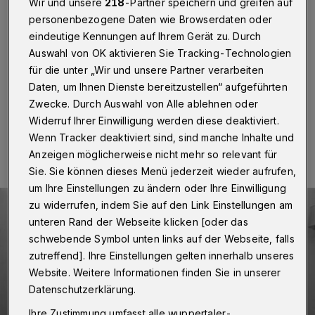
das Grundgesetz?
Wir und unsere
218
-Partner speichern und greifen auf
personenbezogene Daten wie Browserdaten oder
eindeutige Kennungen auf Ihrem Gerät zu. Durch
Wuppertal
·
Die Politische Runde der VHS widmet sich
am Montag (22. April 2024) um 19:30 in der Auer
Auswahl von OK aktivieren Sie Tracking-Technologien
Schulstraße 20 dem Grundgesetz.
für die unter „Wir und unsere Partner verarbeiten
Daten, um Ihnen Dienste bereitzustellen“ aufgeführten
Zwecke. Durch Auswahl von Alle ablehnen oder
Widerruf Ihrer Einwilligung werden diese deaktiviert.
22.04.2024 , 09:00 Uhr
Eine Minute Lesezeit
Wenn Tracker deaktiviert sind, sind manche Inhalte und
Anzeigen möglicherweise nicht mehr so relevant für
Sie. Sie können dieses Menü jederzeit wieder aufrufen,
um Ihre Einstellungen zu ändern oder Ihre Einwilligung
zu widerrufen, indem Sie auf den Link Einstellungen am
unteren Rand der Webseite klicken [oder das
schwebende Symbol unten links auf der Webseite, falls
zutreffend]. Ihre Einstellungen gelten innerhalb unseres
Website. Weitere Informationen finden Sie in unserer
Datenschutzerklärung.
Ihre Zustimmung umfasst alle wuppertaler-