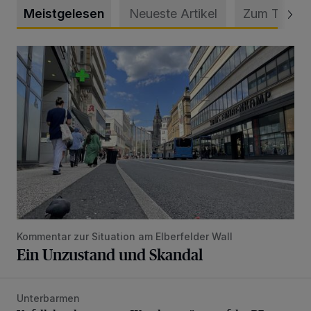
Meistgelesen
Neueste Artikel
Zum Thema
Ein Unzustand und Skandal
Kommentar zur Situation am Elberfelder Wall
Ein Unzustand und Skandal
Unterbarmen
Unfall durch gewagtes Wendemanöver auf der B7